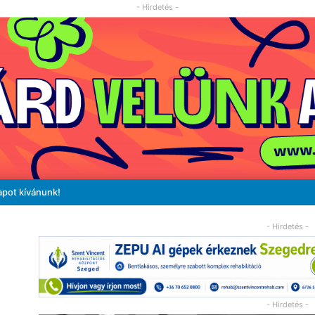
- Hirdetés -
apot kívánunk!
- Hirdetés -
- Hirdetés -