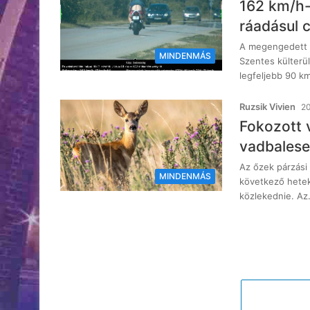
162 km/h-
ráadásul c
A megengedett 
MINDENMÁS
Szentes külterül
legfeljebb 90 k
Ruzsik Vivien
20
Fokozott 
vadbalese
Az őzek párzási
MINDENMÁS
következő hete
közlekednie. A