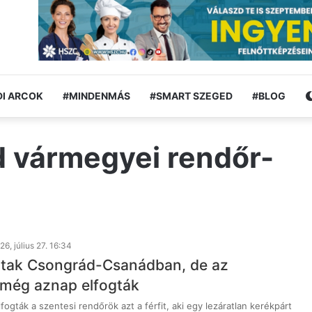
I ARCOK
#MINDENMÁS
#SMART SZEGED
#BLOG
 vármegyei rendőr-
26, július 27. 16:34
loptak Csongrád-Csanádban, de az
 még aznap elfogták
lfogták a szentesi rendőrök azt a férfit, aki egy lezáratlan kerékpárt