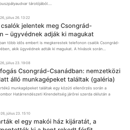
i buszpályaudvar tárolójából.…
26, július 26. 13:22
 csalók jelentek meg Csongrád-
 – ügyvédnek adják ki magukat
ban több idős embert is megkerestek telefonon csalók Csongrád-
ben, akik ügyvédnek adták ki magukat. A hívások során…
26, július 23. 19:08
s fogás Csongrád-Csanádban: nemzetközi
att álló munkagépeket találtak (galéria)
értékű munkagépeket találtak egy közúti ellenőrzés során a
zombor Határrendészeti Kirendeltség járőrei szerda délután a
26, július 23. 15:10
ták el egy makói ház kijáratát, a
entették ki a bent rekedt férfit