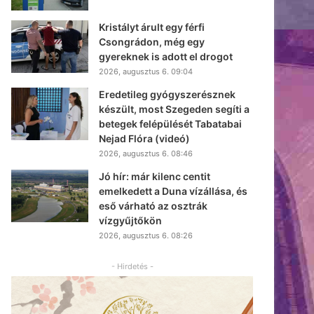
Kristályt árult egy férfi
Csongrádon, még egy
gyereknek is adott el drogot
2026, augusztus 6. 09:04
Eredetileg gyógyszerésznek
készült, most Szegeden segíti a
betegek felépülését Tabatabai
Nejad Flóra (videó)
2026, augusztus 6. 08:46
Jó hír: már kilenc centit
emelkedett a Duna vízállása, és
eső várható az osztrák
vízgyűjtőkön
2026, augusztus 6. 08:26
- Hirdetés -