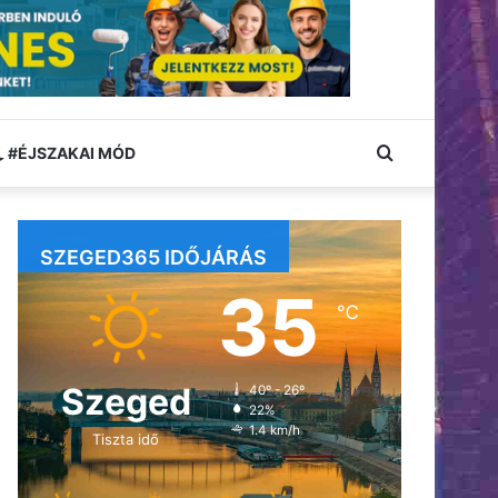
Keresés:
#ÉJSZAKAI MÓD
SZEGED365 IDŐJÁRÁS
35
℃
Szeged
40º - 26º
22%
1.4 km/h
Tiszta idő