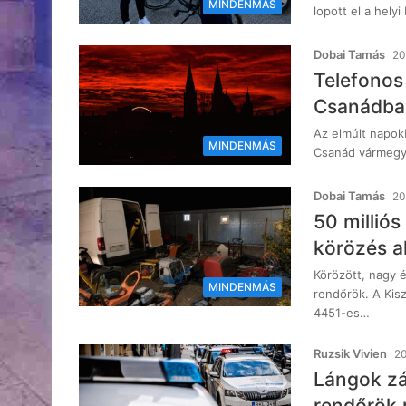
MINDENMÁS
lopott el a hely
Dobai Tamás
20
Telefonos
Csanádban
Az elmúlt napok
MINDENMÁS
Csanád vármegyé
Dobai Tamás
20
50 millió
körözés al
Körözött, nagy 
MINDENMÁS
rendőrök. A Kis
4451-es…
Ruzsik Vivien
20
Lángok zár
rendőrök m