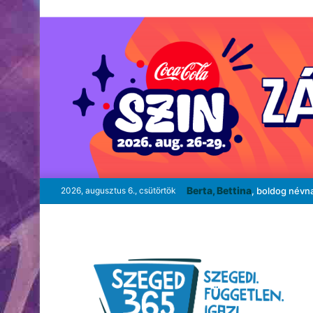
Berta, Bettina
2026, augusztus 6., csütörtök
, boldog névn