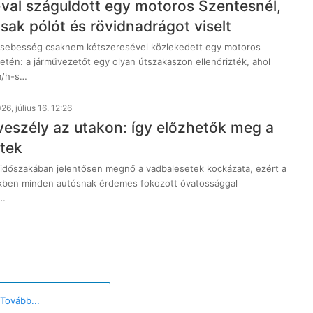
val száguldott egy motoros Szentesnél,
sak pólót és rövidnadrágot viselt
sebesség csaknem kétszeresével közlekedett egy motoros
etén: a járművezetőt egy olyan útszakaszon ellenőrizték, ahol
m/h-s…
26, július 16. 12:26
veszély az utakon: így előzhetők meg a
tek
 időszakában jelentősen megnő a vadbalesetek kockázata, ezért a
kben minden autósnak érdemes fokozott óvatossággal
z…
Tovább...