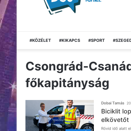
#KÖZÉLET
#KIKAPCS
#SPORT
#SZEGED
Csongrád-Csanád
főkapitányság
Dobai Tamás
20
Biciklit 
elkövetőt
Rövid idő alatt e