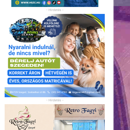
- Hirdetés -
- Hirdetés -