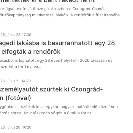
re figyeltek fel járőrszolgálat közben a Csongrád-Csanád
r-főkapitányság munkatársai Makón. A rendőrök a füst irányába
26, július 22. 17:39
gedi lakásba is besurranhatott egy 28
, elfogták a rendőrök
kásból is lophatott egy 28 éves helyi férfi 2026 tavaszán és
szerint a férfi nyitva…
26, július 21. 14:20
személyautót szűrtek ki Csongrád-
 (fotóval)
ygépkocsit szűrtek ki az egykori nagylaki határátkelő közelében
őrzés során. Az intézkedés végén a 8 millió forint…
26, július 20. 16:20