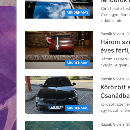
Sűrű fekete füst
MINDENMÁS
Vármegyei Rendő
indultak, ahol…
Ruzsik Vivien
20
Három sze
éves férfi
Három szegedi la
MINDENMÁS
nyarán. A gyanú 
Ruzsik Vivien
20
Körözött 
Csanádban
Körözött személ
MINDENMÁS
egy közúti ellen
Ruzsik Vivien
20