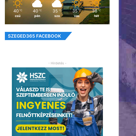
40
40
35
35
38
℃
℃
℃
℃
℃
csü
pén
szo
vas
hét
SZEGED365 FACEBOOK
- Hirdetés -