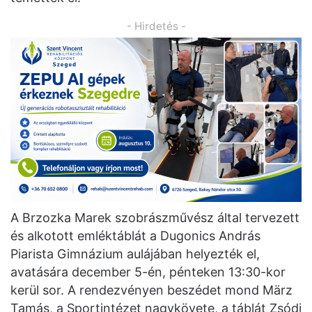
- Hirdetés -
A Brzozka Marek szobrászművész által tervezett
és alkotott emléktáblát a Dugonics András
Piarista Gimnázium aulájában helyezték el,
avatására december 5-én, pénteken 13:30-kor
kerül sor. A rendezvényen beszédet mond März
Tamás, a Sportintézet nagykövete, a táblát Zsódi