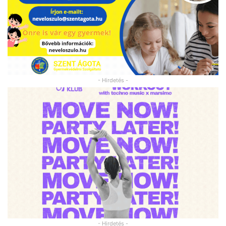
- Hirdetés -
- Hirdetés -