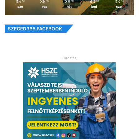
35
35
38
40
33
℃
℃
℃
℃
℃
szo
vas
hét
ked
sze
SZEGED365 FACEBOOK
- Hirdetés -