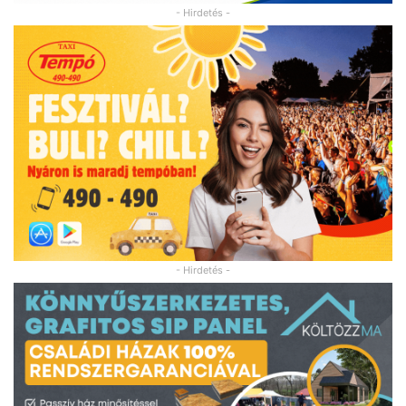
- Hirdetés -
- Hirdetés -