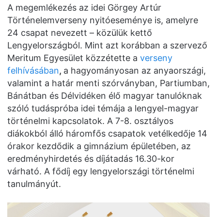
A megemlékezés az idei Görgey Artúr
Történelemverseny nyitóeseménye is, amelyre
24 csapat nevezett – közülük kettő
Lengyelországból. Mint azt korábban a szervező
Meritum Egyesület közzétette a
verseny
felhívásában
,
a hagyományosan az anyaországi,
valamint a határ menti szórványban, Partiumban,
Bánátban és Délvidéken élő magyar tanulóknak
szóló tudáspróba idei témája a lengyel-magyar
történelmi kapcsolatok. A 7-8. osztályos
diákokból álló háromfős csapatok vetélkedője 14
órakor kezdődik a gimnázium épületében, az
eredményhirdetés és díjátadás 16.30-kor
várható. A fődíj egy lengyelországi történelmi
tanulmányút.