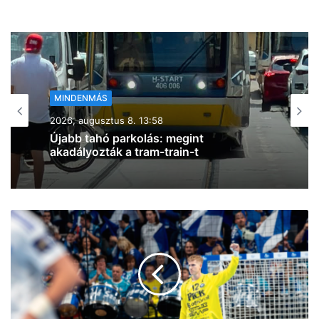
MINDENMÁS
MINDENMÁS
2026, augusztus 8. 11:46
2026, augusztus 8. 13:39
Durva ráfutásos baleset történt az M5-
ös autópályán
Tetejére borult egy autó Csongrád és
Gátér között