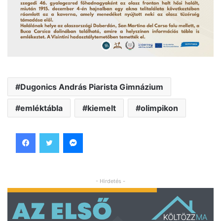
Dugonics András Piarista Gimnázium
emléktábla
kiemelt
olimpikon
Facebook
Twitter
Messenger
- Hirdetés -