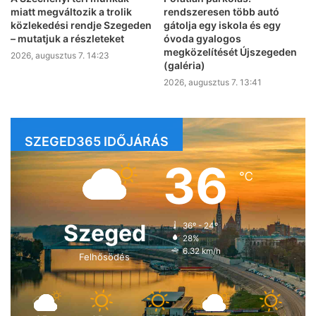
miatt megváltozik a trolik
rendszeresen több autó
közlekedési rendje Szegeden
gátolja egy iskola és egy
– mutatjuk a részleteket
óvoda gyalogos
megközelítését Újszegeden
2026, augusztus 7. 14:23
(galéria)
2026, augusztus 7. 13:41
SZEGED365 IDŐJÁRÁS
36
℃
Szeged
36º - 24º
28%
6.32 km/h
Felhősödés