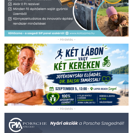
- Hirdetés -
- Hirdetés -