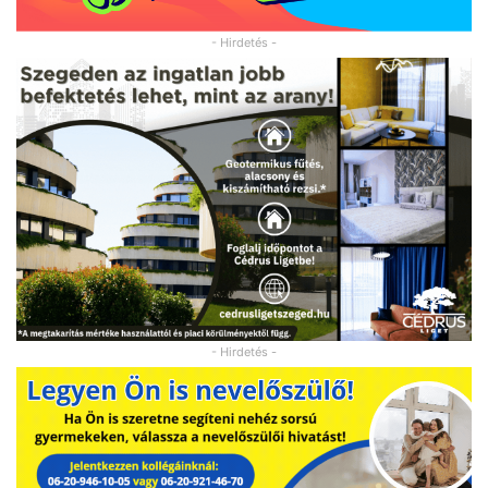
- Hirdetés -
- Hirdetés -