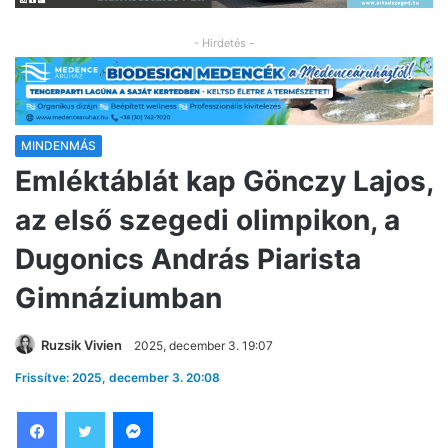
- Hirdetés -
MINDENMÁS
Emléktáblát kap Gönczy Lajos,
az első szegedi olimpikon, a
Dugonics András Piarista
Gimnáziumban
Ruzsik Vivien
2025, december 3. 19:07
Frissítve: 2025, december 3. 20:08
Facebook
Twitter
Messenger