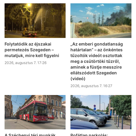
Folytatódik az éjszakai
„Az emberi gondatlanság
permetezés Szegeden –
határtalan” – az önkéntes
mutatjuk, mire kell figyelni
tűzoltók videót osztottak
meg a csütörtöki tűzről,
2026, augusztus 7. 17:26
aminek a füstje messzire
ellátszódott Szegeden
(videó)
2026, augusztus 7. 16:27
A Széchenyi téri munkák
Pofátlan parkolás: