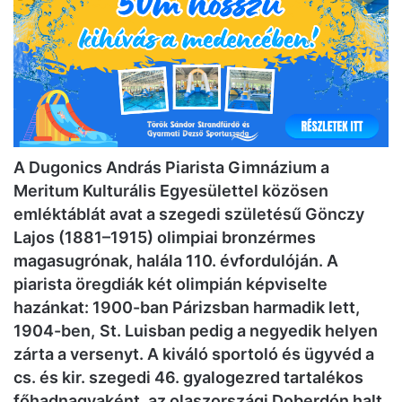
A Dugonics András Piarista Gimnázium a
Meritum Kulturális Egyesülettel közösen
emléktáblát avat a szegedi születésű Gönczy
Lajos (1881–1915) olimpiai bronzérmes
magasugrónak, halála 110. évfordulóján. A
piarista öregdiák két olimpián képviselte
hazánkat: 1900-ban Párizsban harmadik lett,
1904-ben,
St. Luisban pedig a negyedik helyen
zárta a versenyt. A kiváló sportoló és ügyvéd a
cs. és kir. szegedi 46. gyalogezred tartalékos
főhadnagyaként, az olaszországi Doberdón halt