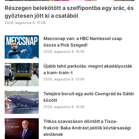
Részegen belekötött a szelfipontba egy srác, és
győztesen jött ki a csatából
2026, augusztus 8. 15:08
Meccsnap van: a HBC Nantessel csap
össze a Pick Szeged!
2026, augusztus 8. 14:36
Újabb tahó parkolás: megint akadályozták
a tram-train-t
2026, augusztus 8. 13:58
Tetejére borult egy autó Csongrád és Gátér
között
2026, augusztus 8. 13:39
Titkos szavazáson döntött a Tisza-
frakció: Baka Andrást jelölik köztársasági
elnöknek