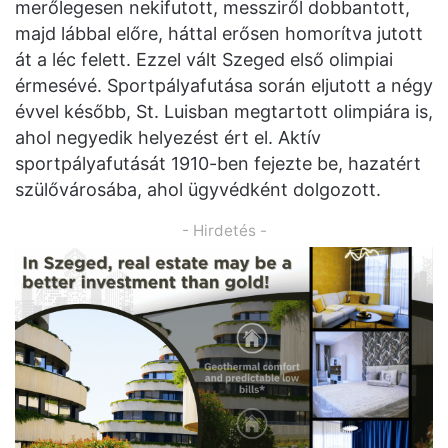
merőlegesen nekifutott, messziről dobbantott,
majd lábbal előre, háttal erősen homorítva jutott
át a léc felett. Ezzel vált Szeged első olimpiai
érmesévé. Sportpályafutása során eljutott a négy
évvel később, St. Luisban megtartott olimpiára is,
ahol negyedik helyezést ért el. Aktív
sportpályafutását 1910-ben fejezte be, hazatért
szülővárosába, ahol ügyvédként dolgozott.
- Hirdetés -