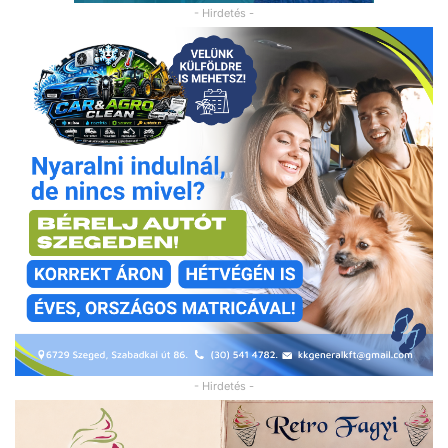
- Hirdetés -
- Hirdetés -