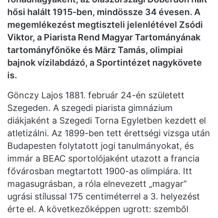
hősi halált 1915-ben, mindössze 34 évesen. A
megemlékezést megtiszteli jelenlétével Zsódi
Viktor, a Piarista Rend Magyar Tartományának
tartományfőnöke és März Tamás, olimpiai
bajnok vízilabdázó, a Sportintézet nagykövete
is.
Gönczy Lajos 1881. február 24-én született
Szegeden. A szegedi piarista gimnázium
diákjaként a Szegedi Torna Egyletben kezdett el
atletizálni. Az 1899-ben tett érettségi vizsga után
Budapesten folytatott jogi tanulmányokat, és
immár a BEAC sportolójaként utazott a francia
fővárosban megtartott 1900-as olimpiára. Itt
magasugrásban, a róla elnevezett „magyar”
ugrási stílussal 175 centiméterrel a 3. helyezést
érte el. A következőképpen ugrott: szemből