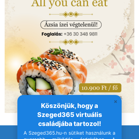
Köszönjük, hogy a
Szeged365 virtuális
családjába tartozol!
A Szeged365.hu-n sütiket használunk a
© Szeged365.hu I Minden jog fenntartva!