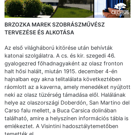
BRZOZKA MAREK SZOBRÁSZMŰVÉSZ
TERVEZÉSE ÉS ALKOTÁSA
Az első világháború kitörése után behívták
katonai szolgálatra. A cs. és kir. szegedi 46.
gyalogezred főhadnagyaként az olasz fronton
halt hősi halált, miután 1915. december 4-én
hajnalban egy akna telitalálata következtében
ráomlott az a kaverna, amely menedéket nyújtott
neki az olasz tüzérség támadása elől. Halálának
helye az olaszországi Doberdón, San Martino del
Carso falu mellett, a Buca Carsica dolinában
található, amire a helyszínen információs tábla is
emlékeztet. A Visintini hadosztálytemetőben
temették el.