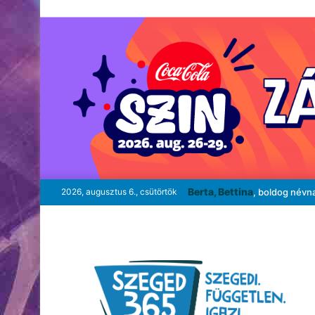
Berta, Bettina
2026, augusztus 6., csütörtök
, boldog névn