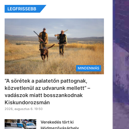
LEGFRISSEBB
MINDENMÁS
“A sörétek a palatetőn pattognak,
közvetlenül az udvarunk mellett” –
vadászok miatt bosszankodnak
Kiskundorozsmán
2026, augusztus 6. 19:50
Verekedés tört ki
Hódmezővásárhely