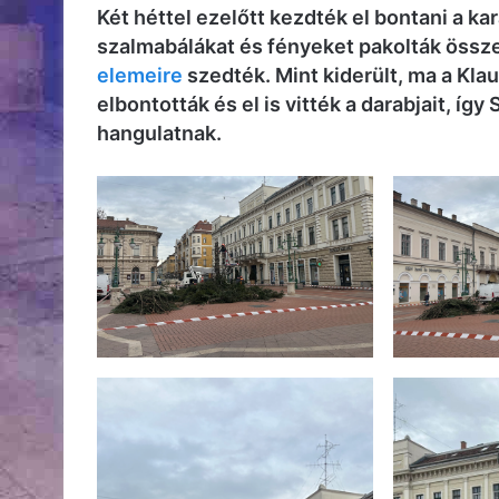
Két héttel ezelőtt kezdték el bontani a k
szalmabálákat és fényeket pakolták össze
elemeire
szedték. Mint kiderült, ma a Klau
elbontották és el is vitték a darabjait, í
hangulatnak.