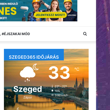
Keresés:
#ÉJSZAKAI MÓD
SZEGED365 IDŐJÁRÁS
33
℃
Szeged
33º - 27º
19%
3.92 km/h
Zápor