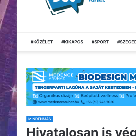
#KÖZÉLET
#KIKAPCS
#SPORT
#SZEGED
MINDENMÁS
Hivatalosan is vé