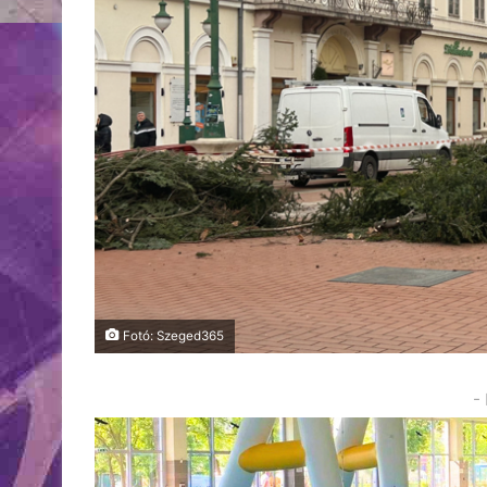
Fotó: Szeged365
-