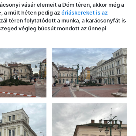
arácsonyi vásár elemeit a Dóm téren, akkor még a
, a múlt héten pedig az
óriáskereket is az
zál téren folytatódott a munka, a karácsonyfát is
gy Szeged végleg búcsút mondott az ünnepi