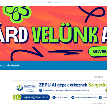
- Hirdetés -
apot kívánunk!
- Hirdetés -
- Hirdetés -