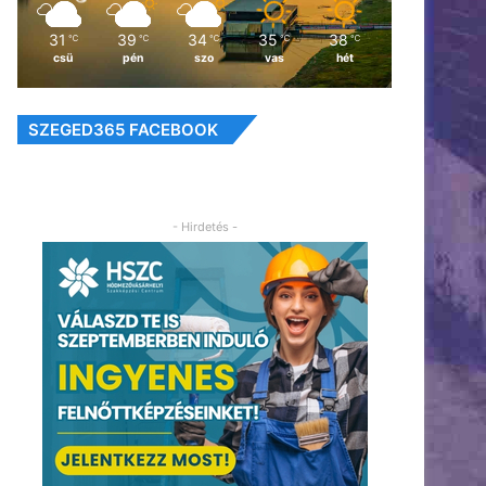
31
39
34
35
38
℃
℃
℃
℃
℃
csü
pén
szo
vas
hét
SZEGED365 FACEBOOK
- Hirdetés -