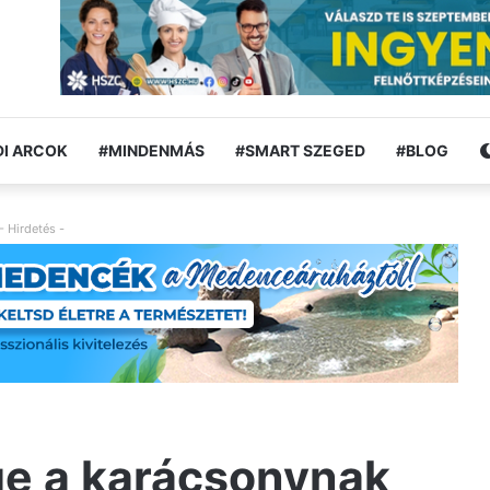
I ARCOK
#MINDENMÁS
#SMART SZEGED
#BLOG
- Hirdetés -
ge a karácsonynak