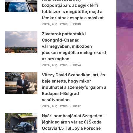
központjában: az egyik férfi
többször is megütötte, majd a
fémkorlátnak csapta a másikat
2026, augusztus 6. 19:08
Zivatarok pattantak ki
Csongrád-Csanád
vármegyében, miközben
jócskán megdőlt a melegrekord
az országban
2026, augusztus 6. 18:54
Vitézy Dávid Szabadkán járt, és
bejelentette, hogy mikor
indulhat el a személyforgalom a
Budapest-Belgrád
vasútvonalon
2026, augusztus 6. 18:32
Nyári bombaajánlat Szegeden –
jéghideg áron vár az új Škoda
Octavia 1.5 TSI Joy a Porsche