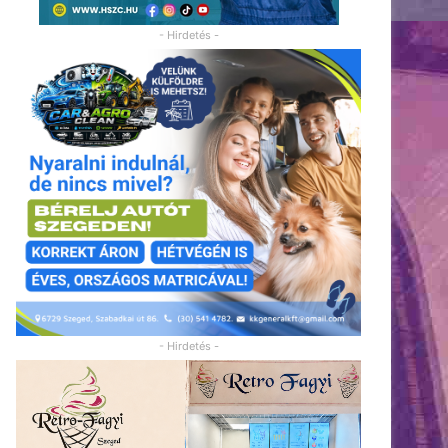
- Hirdetés -
- Hirdetés -