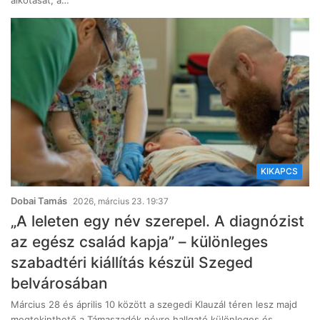
alkotását, a…
KIKAPCS
Dobai Tamás
2026, március 23. 19:37
„A leleten egy név szerepel. A diagnózist
az egész család kapja” – különleges
szabadtéri kiállítás készül Szeged
belvárosában
Március 28 és április 10 között a szegedi Klauzál téren lesz majd
megtekinthető a Támaszadók névre hallgató különleges és