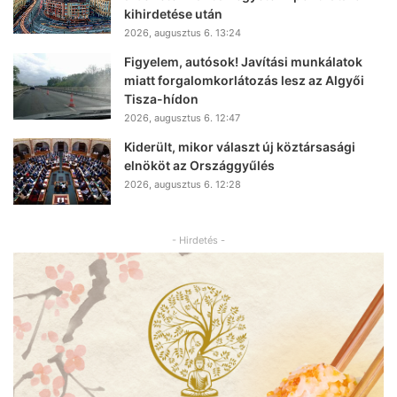
kihirdetése után
2026, augusztus 6. 13:24
Figyelem, autósok! Javítási munkálatok
miatt forgalomkorlátozás lesz az Algyői
Tisza-hídon
2026, augusztus 6. 12:47
Kiderült, mikor választ új köztársasági
elnököt az Országgyűlés
2026, augusztus 6. 12:28
- Hirdetés -