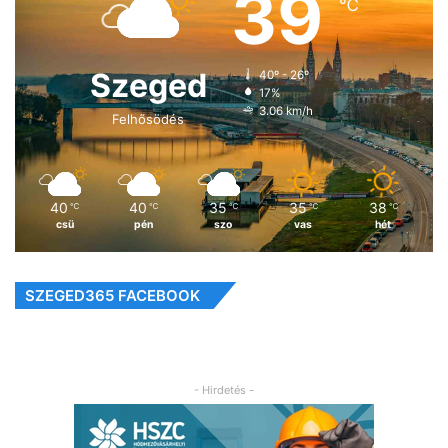
39
℃
Szeged
40º - 26º
17%
3.06 km/h
Felhősödés
40
40
35
35
38
℃
℃
℃
℃
℃
csü
pén
szo
vas
hét
SZEGED365 FACEBOOK
- Hirdetés -