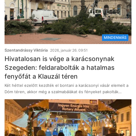
MINDENMÁS
Szentandrássy Viktória
2026, január 26. 09:51
Hivatalosan is vége a karácsonynak
Szegeden: feldarabolták a hatalmas
fenyőfát a Klauzál téren
Két héttel ezelőtt kezdték el bontani a karácsonyi vásár elemeit a
Dóm téren, akkor még a szalmabálákat és fényeket pakolták…