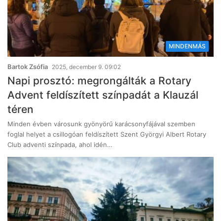
MINDENMÁS
Bartok Zsófia
2025, december 9. 09:02
Napi prosztó: megrongálták a Rotary
Advent feldíszített színpadát a Klauzál
téren
Minden évben városunk gyönyörű karácsonyfájával szemben
foglal helyet a csillogóan feldíszített Szent Györgyi Albert Rotary
Club adventi színpada, ahol idén…