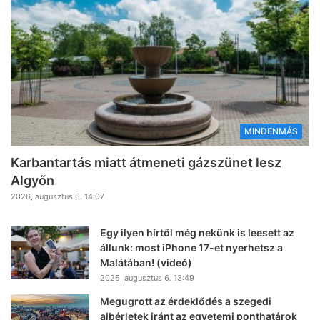
MINDENMÁS
Karbantartás miatt átmeneti gázszünet lesz
Algyőn
2026, augusztus 6. 14:07
Egy ilyen hírtől még nekünk is leesett az
állunk: most iPhone 17-et nyerhetsz a
Malátában! (videó)
2026, augusztus 6. 13:49
Megugrott az érdeklődés a szegedi
albérletek iránt az egyetemi ponthatárok