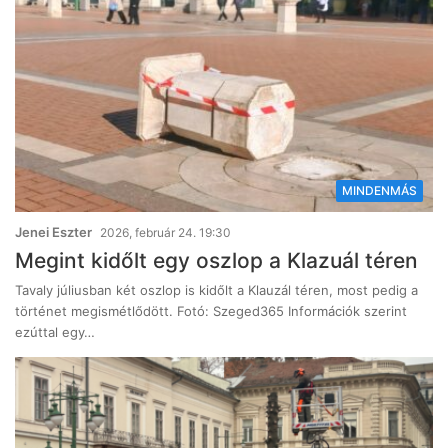
MINDENMÁS
Jenei Eszter
2026, február 24. 19:30
Megint kidőlt egy oszlop a Klazuál téren
Tavaly júliusban két oszlop is kidőlt a Klauzál téren, most pedig a
történet megismétlődött. Fotó: Szeged365 Információk szerint
ezúttal egy…