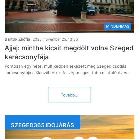
MINDENMÁS
Bartok Zsófia
2025, november 25. 13:35
Ajjaj: mintha kicsit megdőlt volna Szeged
karácsonyfája
Pontosan egy hete, múlt kedden érkezett meg Szeged csodás
karácsonyfája a Klauzál térre. A szép magas, több mint 40 éves…
Tovább...
SZEGED365 IDŐJÁRÁS