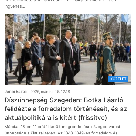
ingyenes…
KÖZÉLET
Jenei Eszter
2026, március 15. 12:18
Díszünnepség Szegeden: Botka László
felidézte a forradalom történéseit, és az
aktuálpolitikára is kitért (frissítve)
Március 15-én 11 órától került megrendezésre Szeged városi
ünnepsége a Klauzál téren. Az 1848-1849-es forradalom és