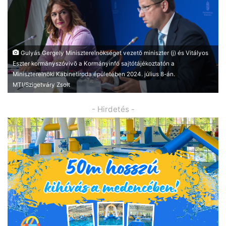
Gulyás Gergely Miniszterelnökséget vezetõ miniszter (j) és Vitályos
Eszter kormányszóvivõ a Kormányinfó sajtótájékoztatón a
Miniszterelnöki Kabinetiroda épületében 2024. július 8-án.
MTI/Szigetváry Zsolt
- Hirdetés -