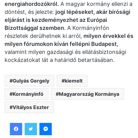
energiahordozókról.
A magyar kormány ellenzi a
döntést, és jelezte:
jogi lépéseket, akár bírósági
eljárást is kezdeményezhet az Európai
Bizottsággal szemben.
A Kormányinfón
részletek derülhetnek ki arról,
milyen érvekkel és
milyen fórumokon kíván fellépni Budapest,
valamint milyen gazdasági és ellátásbiztonsági
kockázatokat lát a határidő betartásában.
Gulyás Gergely
kiemelt
Kormányinfó
Magyarország Kormánya
Vitályos Eszter
Facebook
Twitter
Messenger