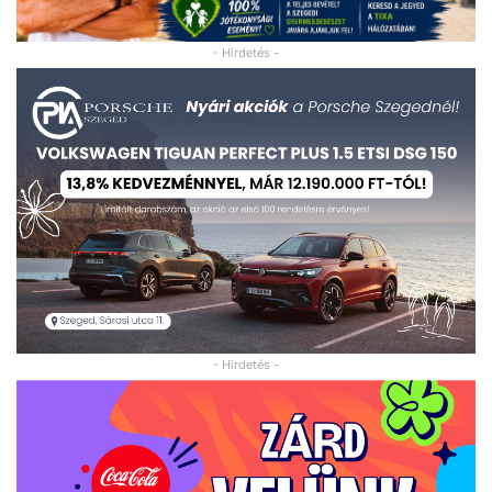
- Hirdetés -
- Hirdetés -