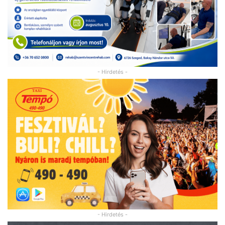
- Hirdetés -
- Hirdetés -