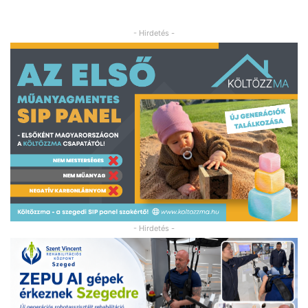
- Hirdetés -
- Hirdetés -