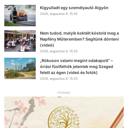
Kigyulladt egy személyautó Algyőn
2026, augusztus 6. 15:42
Nem tudod, melyik koktélt kóstold meg a
Napfény Műteremben? Segítünk dönteni
(videó)
2026, augusztus 6. 15:25
„Rókuson valami megint odakapott” –
óriási füstfelhők jelentek meg Szeged
felett az égen (videó és fotók)
2026, augusztus 6. 15:25
- Hirdetés -