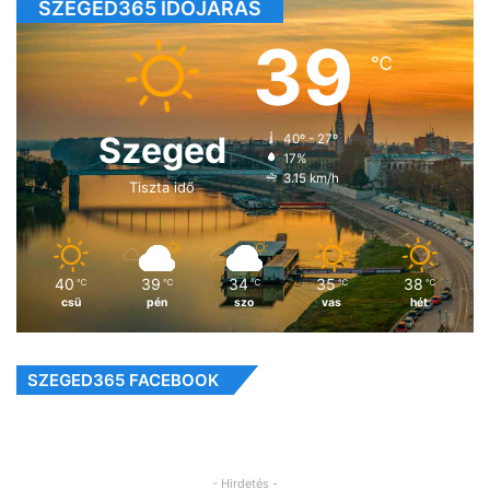
SZEGED365 IDŐJÁRÁS
39
℃
Szeged
40º - 27º
17%
3.15 km/h
Tiszta idő
40
39
34
35
38
℃
℃
℃
℃
℃
csü
pén
szo
vas
hét
SZEGED365 FACEBOOK
- Hirdetés -