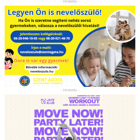
- Hirdetés -
- Hirdetés -