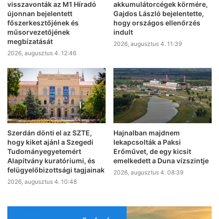
visszavonták az M1 Híradó
akkumulátorcégek körmére,
újonnan bejelentett
Gajdos László bejelentette,
főszerkesztőjének és
hogy országos ellenőrzés
műsorvezetőjének
indult
megbízatását
2026, augusztus 4. 11:39
2026, augusztus 4. 12:46
Szerdán dönti el az SZTE,
Hajnalban majdnem
hogy kiket ajánl a Szegedi
lekapcsolták a Paksi
Tudományegyetemért
Erőművet, de egy kicsit
Alapítvány kuratóriumi, és
emelkedett a Duna vízszintje
felügyelőbizottsági tagjainak
2026, augusztus 4. 08:39
2026, augusztus 4. 10:48