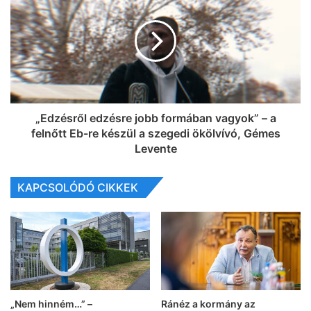
„Edzésről edzésre jobb formában vagyok” – a
felnőtt Eb-re készül a szegedi ökölvívó, Gémes
Levente
KAPCSOLÓDÓ CIKKEK
„Nem hinném…” –
Ránéz a kormány az