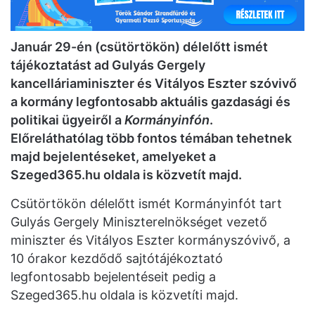
Január 29-én (csütörtökön) délelőtt ismét
tájékoztatást ad Gulyás Gergely
kancelláriaminiszter és Vitályos Eszter szóvivő
a kormány legfontosabb aktuális gazdasági és
politikai ügyeiről a
Kormányinfón
.
Előreláthatólag több fontos témában tehetnek
majd bejelentéseket, amelyeket a
Szeged365.hu oldala is közvetít majd.
Csütörtökön délelőtt ismét Kormányinfót tart
Gulyás Gergely Miniszterelnökséget vezető
miniszter és Vitályos Eszter kormányszóvivő, a
10 órakor kezdődő sajtótájékoztató
legfontosabb bejelentéseit pedig a
Szeged365.hu oldala is közvetíti majd.