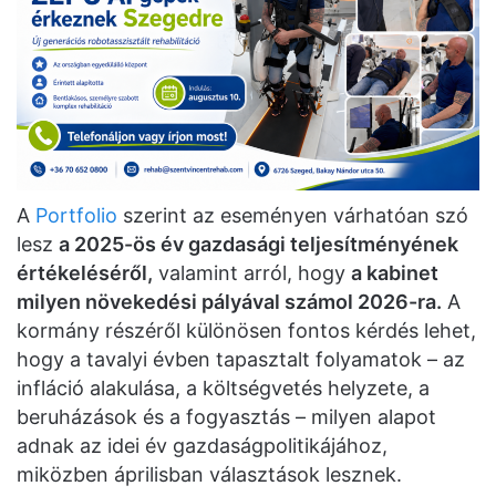
A
Portfolio
szerint az eseményen várhatóan szó
lesz
a 2025-ös év gazdasági teljesítményének
értékeléséről,
valamint arról, hogy
a kabinet
milyen növekedési pályával számol 2026-ra.
A
kormány részéről különösen fontos kérdés lehet,
hogy a tavalyi évben tapasztalt folyamatok – az
infláció alakulása, a költségvetés helyzete, a
beruházások és a fogyasztás – milyen alapot
adnak az idei év gazdaságpolitikájához,
miközben áprilisban választások lesznek.