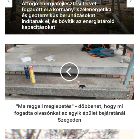
2026, augusztus 6. 08:26
Jó hír: már kilenc centit emelkedett a
Duna vízállása, és eső várható az
osztrák vízgyűjtőkön
"Ma reggeli meglepetés" - döbbenet, hogy mi
fogadta olvasónkat az egyik épület bejáratánál
Szegeden