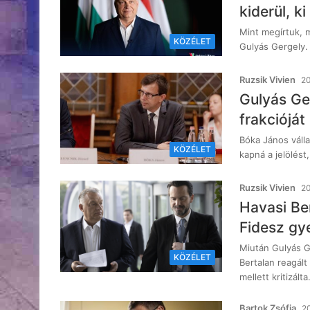
kiderül, k
Mint megírtuk, m
KÖZÉLET
Gulyás Gergely. 
Ruzsik Vivien
20
Gulyás Ge
frakcióját
Bóka János váll
KÖZÉLET
kapná a jelölést
Ruzsik Vivien
20
Havasi Be
Fidesz gy
Miután Gulyás G
KÖZÉLET
Bertalan reagál
mellett kritizált
Bartok Zsófia
20