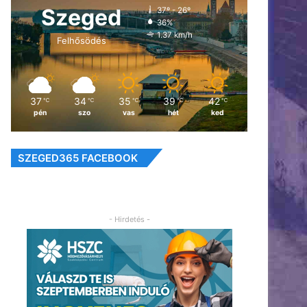
Szeged
37º - 26º
36%
1.37 km/h
Felhősödés
37
34
35
39
42
℃
℃
℃
℃
℃
pén
szo
vas
hét
ked
SZEGED365 FACEBOOK
- Hirdetés -