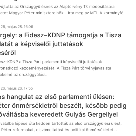
jtotta az Országgyűlésnek az Alaptörvény 17. módosítására
latot Magyar Péter miniszterelnök – írta meg az MTI. A kormányfő…
26, május 28. 16:09
rgely: a Fidesz–KDNP támogatja a Tisza
latát a képviselői juttatások
séről
sz–KDNP a Tisza Párt parlamenti képviselői juttatások
onatkozó kezdeményezését. A Tisza Párt törvényjavaslata
ékelné az országgyűlési…
26, május 26. 17:55
s hangulat az első parlamenti ülésen:
ter önmérsékletről beszélt, később pedig
zóváltásba keveredett Gulyás Gergellyel
vatalba lépése óta kedden tartották az első országgyűlési ülést,
Péter reformokat, elszámoltatást és politikai önmérsékletet…