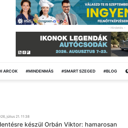
- Hirdetés -
I ARCOK
#MINDENMÁS
#SMART SZEGED
#BLOG
26, július 21. 11:38
lentésre készül Orbán Viktor: hamarosan