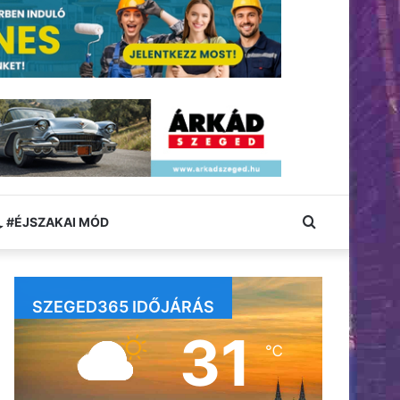
Keresés:
#ÉJSZAKAI MÓD
SZEGED365 IDŐJÁRÁS
31
℃