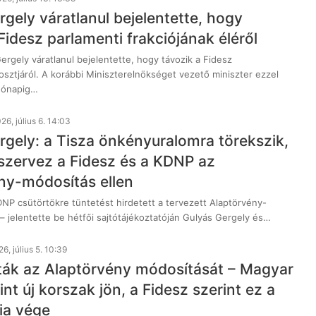
gely váratlanul bejelentette, hogy
Fidesz parlamenti frakciójának éléről
rgely váratlanul bejelentette, hogy távozik a Fidesz
osztjáról. A korábbi Miniszterelnökséget vezető miniszter ezzel
hónapig…
26, július 6. 14:03
rgely: a Tisza önkényuralomra törekszik,
 szervez a Fidesz és a KDNP az
ny-módosítás ellen
DNP csütörtökre tüntetést hirdetett a tervezett Alaptörvény-
– jelentette be hétfői sajtótájékoztatóján Gulyás Gergely és…
6, július 5. 10:39
ták az Alaptörvény módosítását – Magyar
int új korszak jön, a Fidesz szerint ez a
ia vége