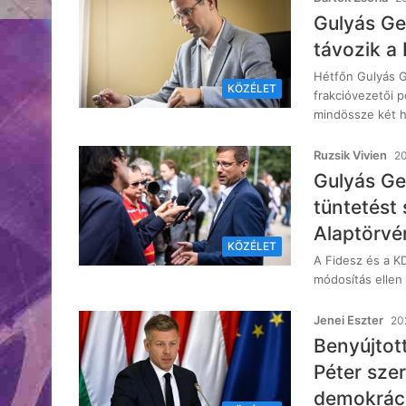
Gulyás Ger
távozik a 
Hétfőn Gulyás Ge
KÖZÉLET
frakcióvezetői p
mindössze két 
Ruzsik Vivien
20
Gulyás Ge
tüntetést
Alaptörvé
KÖZÉLET
A Fidesz és a K
módosítás ellen 
Jenei Eszter
202
Benyújtot
Péter szer
demokrác