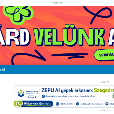
- Hirdetés -
unk!
- Hirdetés -
- Hirdetés -