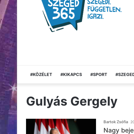
#KÖZÉLET
#KIKAPCS
#SPORT
#SZEGED
Gulyás Gergely
Bartok Zsófia
20
Nagy beje