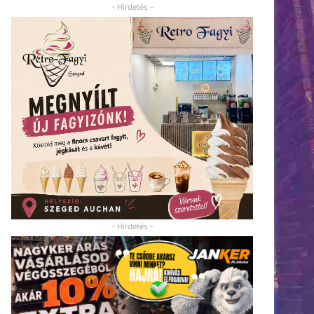
- Hirdetés -
- Hirdetés -