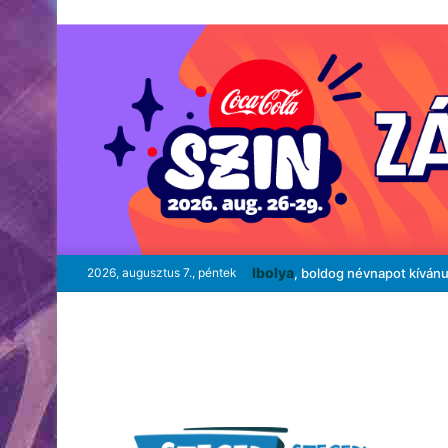
Ibolya
2026, augusztus 7., péntek
, boldog névnapot kíván