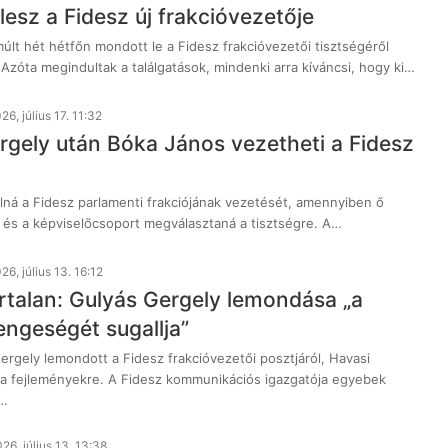
i lesz a Fidesz új frakcióvezetője
últ hét hétfőn mondott le a Fidesz frakcióvezetői tisztségéről
Azóta megindultak a találgatások, mindenki arra kíváncsi, hogy ki…
26, július 17. 11:32
rgely után Bóka János vezetheti a Fidesz
alná a Fidesz parlamenti frakciójának vezetését, amennyiben ő
, és a képviselőcsoport megválasztaná a tisztségre. A…
26, július 13. 16:12
rtalan: Gulyás Gergely lemondása „a
engeségét sugallja”
ergely lemondott a Fidesz frakcióvezetői posztjáról, Havasi
t a fejleményekre. A Fidesz kommunikációs igazgatója egyebek
a…
26, július 13. 13:38