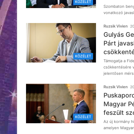
KÖZÉLET
Szombaton benyú
vonatkozó javas
Ruzsik Vivien
20
Gulyás Ge
Párt javas
csökkenté
KÖZÉLET
Támogatja a Fide
csökkentésére v
jelentősen mérs
Ruzsik Vivien
20
Puskaporo
Magyar Pé
feszült s
KÖZÉLET
Az új kormány hi
amelyen Magyar 