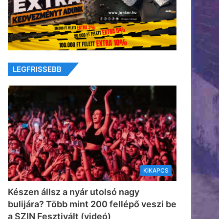
LEGFRISSEBB
KIKAPCS
Készen állsz a nyár utolsó nagy
bulijára? Több mint 200 fellépő veszi be
a SZIN Fesztivált (videó)