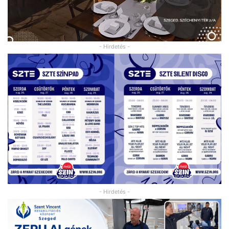
- Hirdetés -
- Hirdetés -