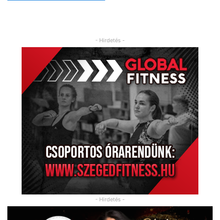
- Hirdetés -
- Hirdetés -