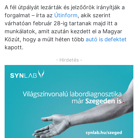
A fél útpályát lezárták és jelzőőrök irányítják a
forgalmat – írta az
Útinform
, akik szerint
várhatóan február 28-ig tartanak majd itt a
munkálatok, amit azután kezdett el a Magyar
Közút, hogy a múlt héten több
autó is defektet
kapott.
- Hirdetés -