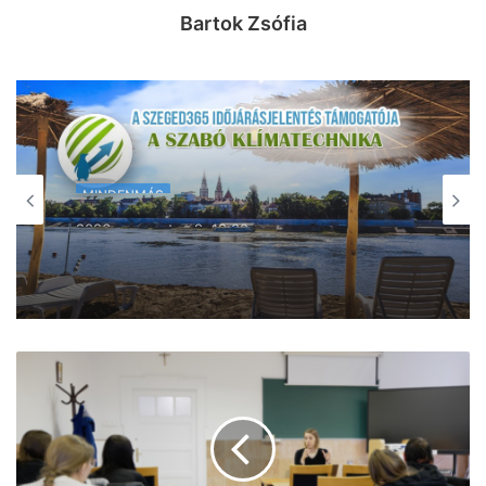
Bartok Zsófia
MINDENMÁS
2026, augusztus 9. 16:50
MINDENMÁS
Vigyázat, Szeged: “tapi fantom” támad
2026, augusztus 9. 18:00
a városban!
Újra támad a meleg: közel 40 fok is
lehet hét elején