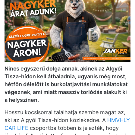
Nincs egyszerű dolga annak, akinek az Algyői
Tisza-hídon kell áthaladnia, ugyanis még most,
hétfőn délelőtt is burkolatjavítási munkálatokat
végeznek, ami miatt
masszív torlódás
alakult ki
a helyszínen
.
Hosszú kocsisorral találhatja szembe magát az,
aki az Algyői Tisza-hídon közlekedne. A
HMVHLY
CAR LIFE
csoportba többen is jelezték, hogy