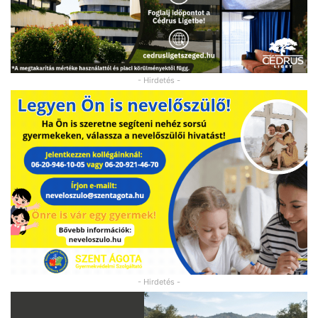
- Hirdetés -
- Hirdetés -