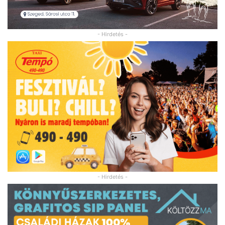
- Hirdetés -
- Hirdetés -