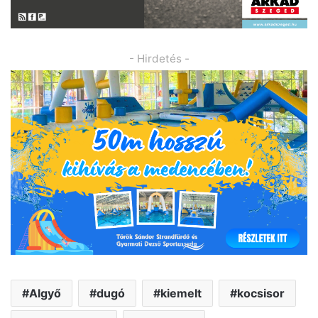
- Hirdetés -
Algyő
dugó
kiemelt
kocsisor