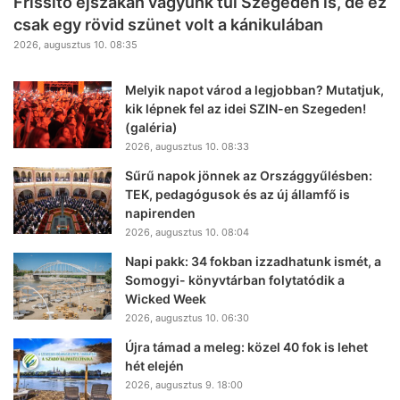
Frissítő éjszakán vagyunk túl Szegeden is, de ez
csak egy rövid szünet volt a kánikulában
2026, augusztus 10. 08:35
Melyik napot várod a legjobban? Mutatjuk,
kik lépnek fel az idei SZIN-en Szegeden!
(galéria)
2026, augusztus 10. 08:33
Sűrű napok jönnek az Országgyűlésben:
TEK, pedagógusok és az új államfő is
napirenden
2026, augusztus 10. 08:04
Napi pakk: 34 fokban izzadhatunk ismét, a
Somogyi- könyvtárban folytatódik a
Wicked Week
2026, augusztus 10. 06:30
Újra támad a meleg: közel 40 fok is lehet
hét elején
2026, augusztus 9. 18:00