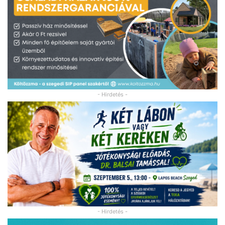
- Hirdetés -
- Hirdetés -