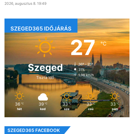
2026, augusztus 8. 19:49
SZEGED365 IDŐJÁRÁS
27
℃
Szeged
36º - 25º
31%
1.98 km/h
Tiszta idő
36
39
33
33
33
℃
℃
℃
℃
℃
hét
ked
sze
csü
pén
SZEGED365 FACEBOOK