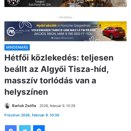
- Hirdetés -
MINDENMÁS
Hétfői közlekedés: teljesen
beállt az Algyői Tisza-híd,
masszív torlódás van a
helyszínen
Bartok Zsófia
2026, február 9. 10:29
Frissítve: 2026, február 9. 10:30
Facebook
Twitter
Messenger