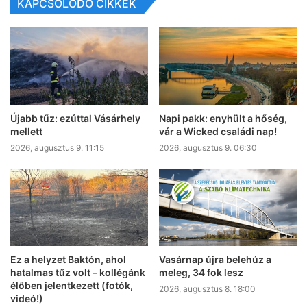
KAPCSOLÓDÓ CIKKEK
Újabb tűz: ezúttal Vásárhely
Napi pakk: enyhült a hőség,
mellett
vár a Wicked családi nap!
2026, augusztus 9. 11:15
2026, augusztus 9. 06:30
Ez a helyzet Baktón, ahol
Vasárnap újra belehúz a
hatalmas tűz volt – kollégánk
meleg, 34 fok lesz
élőben jelentkezett (fotók,
2026, augusztus 8. 18:00
videó!)