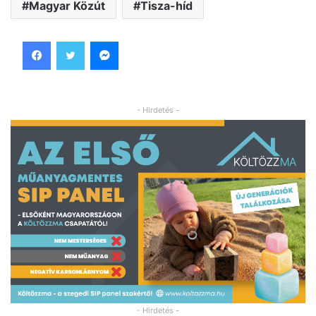
Magyar Közút
Tisza-híd
Facebook
Twitter
Messenger
- Hirdetés -
- Hirdetés -