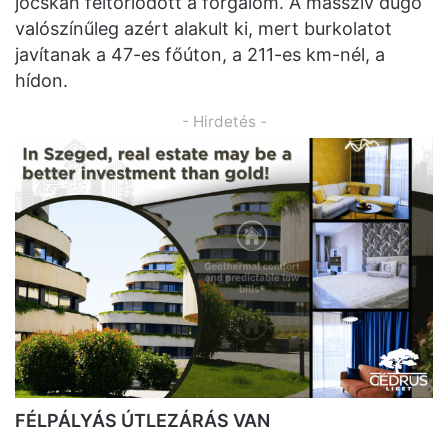
jócskán feltorlódott a forgalom. A masszív dugó
valószínűleg azért alakult ki, mert burkolatot
javítanak a 47-es főúton, a 211-es km-nél, a
hídon.
- Hirdetés -
FÉLPÁLYÁS ÚTLEZÁRÁS VAN