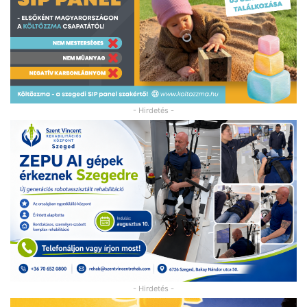
- Hirdetés -
- Hirdetés -