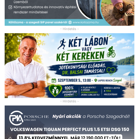
- Hirdetés -
- Hirdetés -