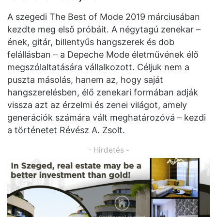
A szegedi The Best of Mode 2019 márciusában
kezdte meg első próbáit. A négytagú zenekar –
ének, gitár, billentyűs hangszerek és dob
felállásban – a Depeche Mode életművének élő
megszólaltatására vállalkozott. Céljuk nem a
puszta másolás, hanem az, hogy saját
hangszerelésben, élő zenekari formában adják
vissza azt az érzelmi és zenei világot, amely
generációk számára vált meghatározóvá – kezdi
a történetet Révész A. Zsolt.
- Hirdetés -