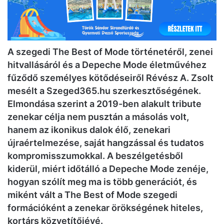
A szegedi The Best of Mode történetéről, zenei
hitvallásáról és a Depeche Mode életművéhez
fűződő személyes kötődéseiről Révész A. Zsolt
mesélt a Szeged365.hu szerkesztőségének.
Elmondása szerint a 2019-ben alakult tribute
zenekar célja nem pusztán a másolás volt,
hanem az ikonikus dalok élő, zenekari
újraértelmezése, saját hangzással és tudatos
kompromisszumokkal. A beszélgetésből
kiderül, miért időtálló a Depeche Mode zenéje,
hogyan szólít meg ma is több generációt, és
miként vált a The Best of Mode szegedi
formációként a zenekar örökségének hiteles,
kortárs közvetítőjévé.