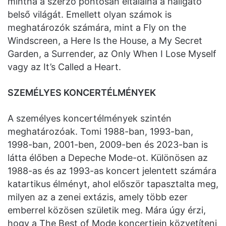
mintha a szerző pontosan eltalálná a hallgató
belső világát. Emellett olyan számok is
meghatározók számára, mint a Fly on the
Windscreen, a Here Is the House, a My Secret
Garden, a Surrender, az Only When I Lose Myself
vagy az It’s Called a Heart.
SZEMÉLYES KONCERTÉLMÉNYEK
A személyes koncertélmények szintén
meghatározóak. Tomi 1988-ban, 1993-ban,
1998-ban, 2001-ben, 2009-ben és 2023-ban is
látta élőben a Depeche Mode-ot. Különösen az
1988-as és az 1993-as koncert jelentett számára
katartikus élményt, ahol először tapasztalta meg,
milyen az a zenei extázis, amely több ezer
emberrel közösen születik meg. Mára úgy érzi,
hogy a The Best of Mode koncertjein közvetíteni