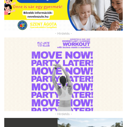
- Hirdetés -
- Hirdetés -