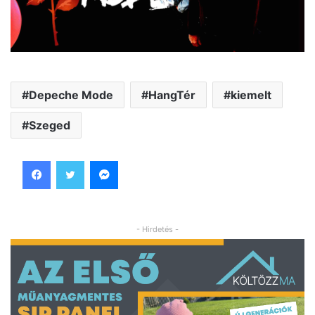
Depeche Mode
HangTér
kiemelt
Szeged
Facebook
Twitter
Messenger
- Hirdetés -