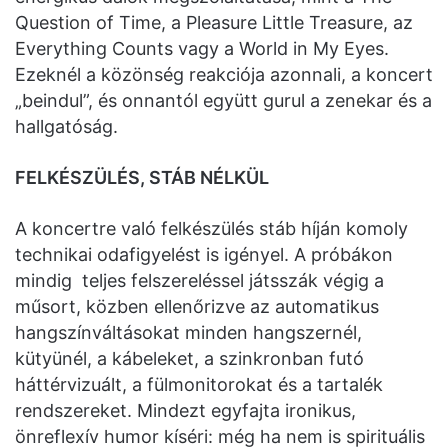
Question of Time, a Pleasure Little Treasure, az
Everything Counts vagy a World in My Eyes.
Ezeknél a közönség reakciója azonnali, a koncert
„beindul”, és onnantól együtt gurul a zenekar és a
hallgatóság.
FELKÉSZÜLÉS, STÁB NÉLKÜL
A koncertre való felkészülés stáb híján komoly
technikai odafigyelést is igényel. A próbákon
mindig teljes felszereléssel játsszák végig a
műsort, közben ellenőrizve az automatikus
hangszínváltásokat minden hangszernél,
kütyünél, a kábeleket, a szinkronban futó
háttérvizuált, a fülmonitorokat és a tartalék
rendszereket. Mindezt egyfajta ironikus,
önreflexív humor kíséri: még ha nem is spirituális