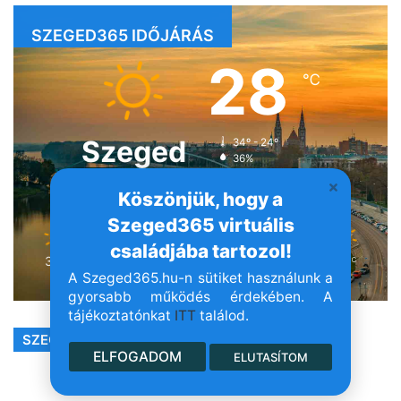
SZEGED365 IDŐJÁRÁS
28
℃
Szeged
34º - 24º
36%
4.55 km/h
Tiszta idő
Köszönjük, hogy a
Szeged365 virtuális
családjába tartozol!
34
38
40
35
34
℃
℃
℃
℃
℃
A Szeged365.hu-n sütiket használunk a
vas
hét
ked
sze
csü
gyorsabb működés érdekében. A
tájékoztatónkat
ITT
találod.
SZEGED365 FACEBOOK
ELFOGADOM
ELUTASÍTOM