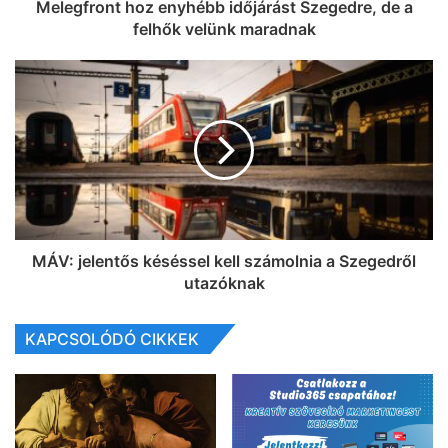
Melegfront hoz enyhébb időjárást Szegedre, de a
felhők velünk maradnak
MÁV: jelentős késéssel kell számolnia a Szegedről
utazóknak
KAPCSOLÓDÓ CIKKEK