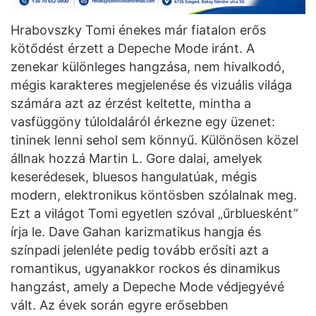
Hrabovszky Tomi énekes már fiatalon erős
kötődést érzett a Depeche Mode iránt. A
zenekar különleges hangzása, nem hivalkodó,
mégis karakteres megjelenése és vizuális világa
számára azt az érzést keltette, mintha a
vasfüggöny túloldaláról érkezne egy üzenet:
tininek lenni sehol sem könnyű. Különösen közel
állnak hozzá Martin L. Gore dalai, amelyek
keserédesek, bluesos hangulatúak, mégis
modern, elektronikus köntösben szólalnak meg.
Ezt a világot Tomi egyetlen szóval „űrbluesként”
írja le. Dave Gahan karizmatikus hangja és
színpadi jelenléte pedig tovább erősíti azt a
romantikus, ugyanakkor rockos és dinamikus
hangzást, amely a Depeche Mode védjegyévé
vált. Az évek során egyre erősebben