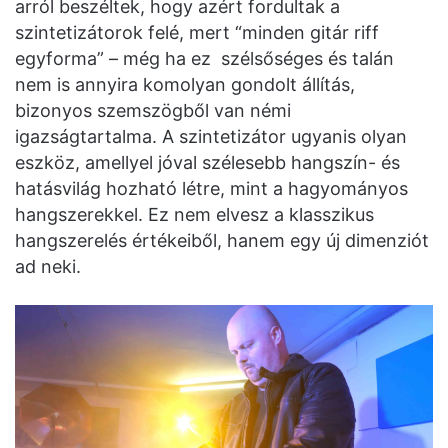
arról beszéltek, hogy azért fordultak a
szintetizátorok felé, mert “minden gitár riff
egyforma” – még ha ez szélsőséges és talán
nem is annyira komolyan gondolt állítás,
bizonyos szemszögből van némi
igazságtartalma. A szintetizátor ugyanis olyan
eszköz, amellyel jóval szélesebb hangszín- és
hatásvilág hozható létre, mint a hagyományos
hangszerekkel. Ez nem elvesz a klasszikus
hangszerelés értékeiből, hanem egy új dimenziót
ad neki.