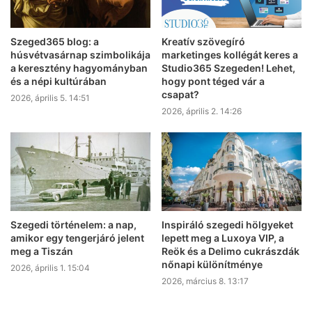
Szeged365 blog: a
Kreatív szövegíró
húsvétvasárnap szimbolikája
marketinges kollégát keres a
a keresztény hagyományban
Studio365 Szegeden! Lehet,
és a népi kultúrában
hogy pont téged vár a
csapat?
2026, április 5. 14:51
2026, április 2. 14:26
Szegedi történelem: a nap,
Inspiráló szegedi hölgyeket
amikor egy tengerjáró jelent
lepett meg a Luxoya VIP, a
meg a Tiszán
Reök és a Delimo cukrászdák
nőnapi különítménye
2026, április 1. 15:04
2026, március 8. 13:17