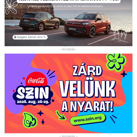
- Hirdetés -
- Hirdetés -