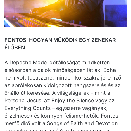
FONTOS, HOGYAN MŰKÖDIK EGY ZENEKAR
ÉLŐBEN
A Depeche Mode időtállóságát mindketten
elsősorban a dalok minőségében látják. Soha
nem volt tucatzene, minden korszakra jellemző
az aprólékosan kidolgozott hangszerelés és az
önálló út keresése. A világslágerek – mint a
Personal Jesus, az Enjoy the Silence vagy az
Everything Counts – egyszerre vagányak,
érzelmesek és könnyen felismerhetők. Fontos
mérföldkő volt a Songs of Faith and Devotion
korszaka, amikor az élő dob is megjelent a