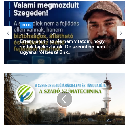
BLOG
2026, július 27. 11:38
Írtam egy nyílt levelet a BYD-val
kapcsolatban…több ezer jelzést kaptam
azóta!