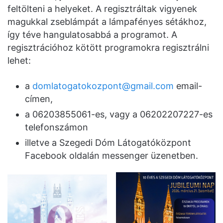
feltölteni a helyeket. A regisztráltak vigyenek
magukkal zseblámpát a lámpafényes sétákhoz,
így téve hangulatosabbá a programot. A
regisztrációhoz kötött programokra regisztrálni
lehet:
a
domlatogatokozpont@gmail.com
email-
címen,
a 06203855061-es, vagy a 06202207227-es
telefonszámon
illetve a Szegedi Dóm Látogatóközpont
Facebook oldalán messenger üzenetben.