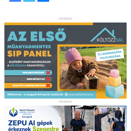
- Hirdetés -
- Hirdetés -