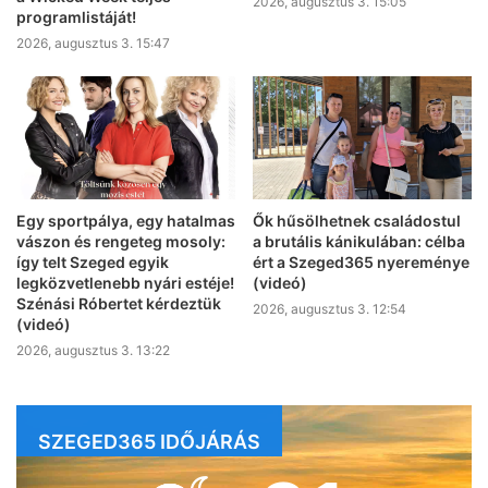
2026, augusztus 3. 15:05
programlistáját!
2026, augusztus 3. 15:47
Egy sportpálya, egy hatalmas
Ők hűsölhetnek családostul
vászon és rengeteg mosoly:
a brutális kánikulában: célba
így telt Szeged egyik
ért a Szeged365 nyereménye
legközvetlenebb nyári estéje!
(videó)
Szénási Róbertet kérdeztük
2026, augusztus 3. 12:54
(videó)
2026, augusztus 3. 13:22
SZEGED365 IDŐJÁRÁS