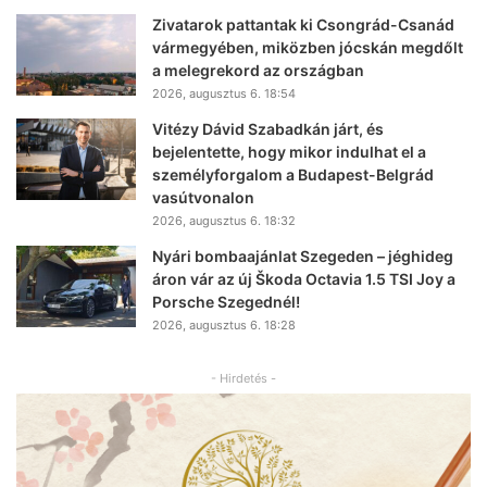
Zivatarok pattantak ki Csongrád-Csanád
vármegyében, miközben jócskán megdőlt
a melegrekord az országban
2026, augusztus 6. 18:54
Vitézy Dávid Szabadkán járt, és
bejelentette, hogy mikor indulhat el a
személyforgalom a Budapest-Belgrád
vasútvonalon
2026, augusztus 6. 18:32
Nyári bombaajánlat Szegeden – jéghideg
áron vár az új Škoda Octavia 1.5 TSI Joy a
Porsche Szegednél!
2026, augusztus 6. 18:28
- Hirdetés -