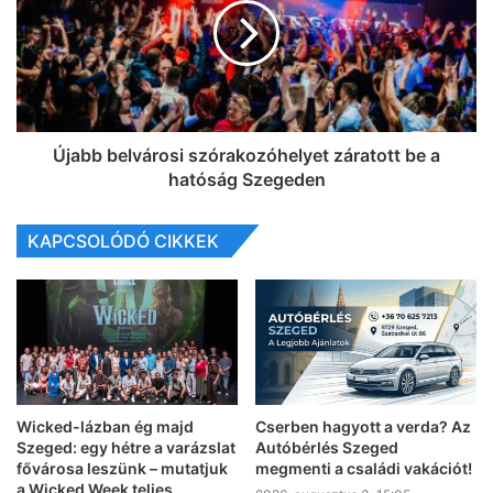
Újabb belvárosi szórakozóhelyet záratott be a
hatóság Szegeden
KAPCSOLÓDÓ CIKKEK
Wicked-lázban ég majd
Cserben hagyott a verda? Az
Szeged: egy hétre a varázslat
Autóbérlés Szeged
fővárosa leszünk – mutatjuk
megmenti a családi vakációt!
a Wicked Week teljes