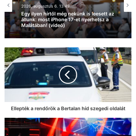
2026, augusztus 6. 10:53
Teljes lett a SZIN programja: mutatjuk,
hol és kik pörgetik fel Szeged utolsó
nagy nyári buliját
Ellepték a rendőrök a Bertalan híd szegedi oldalát