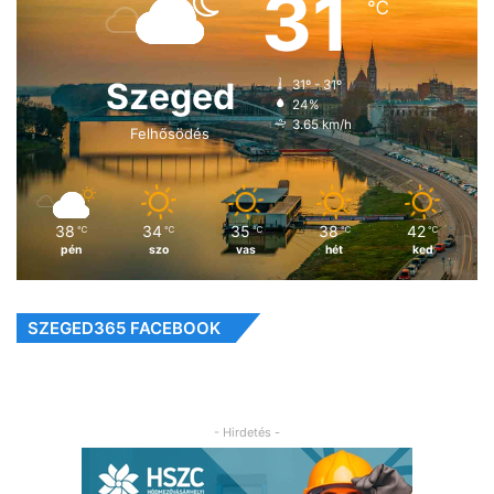
31
℃
Szeged
31º - 31º
24%
3.65 km/h
Felhősödés
38
34
35
38
42
℃
℃
℃
℃
℃
pén
szo
vas
hét
ked
SZEGED365 FACEBOOK
- Hirdetés -