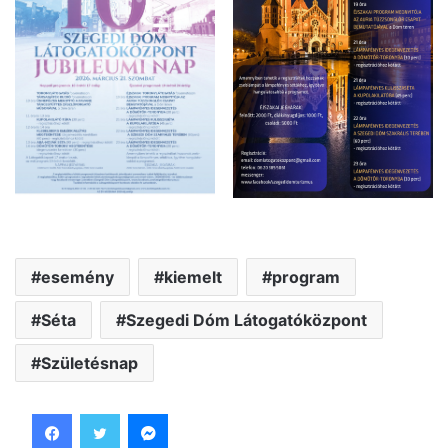
esemény
kiemelt
program
Séta
Szegedi Dóm Látogatóközpont
Születésnap
Facebook
Twitter
Messenger