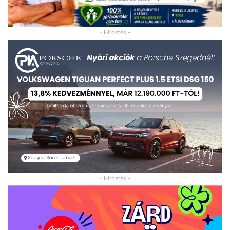
- Hirdetés -
- Hirdetés -