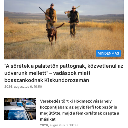
MINDENMÁS
“A sörétek a palatetőn pattognak, közvetlenül az
udvarunk mellett” – vadászok miatt
bosszankodnak Kiskundorozsmán
2026, augusztus 6. 19:50
Verekedés tört ki Hódmezővásárhely
központjában: az egyik férfi többször is
megütötte, majd a fémkorlátnak csapta a
másikat
2026, augusztus 6. 19:08