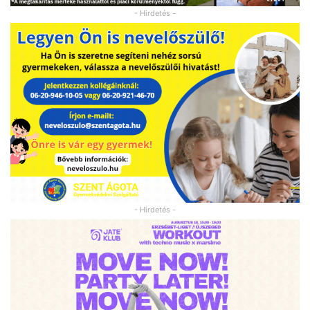
- Hirdetés -
- Hirdetés -