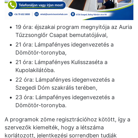
19 óra: éjszakai program megnyitója az Auria
Tűzzsonglőr Csapat bemutatójával,
21 óra: Lámpafényes idegenvezetés a
Dömötör-toronyba,
21 óra: Lámpafényes Kulisszaséta a
Kupolakilátóba.
22 óra: Lámpafényes idegenvezetés a
Szegedi Dóm szakrális terében,
23 óra: Lámpafényes idegenvezetés a
Dömötör-toronyba.
A programok zöme regisztrációhoz kötött, így a
szervezők kiemelték, hogy a létszáma
korlátozott, jelentkezési sorrendben tudják