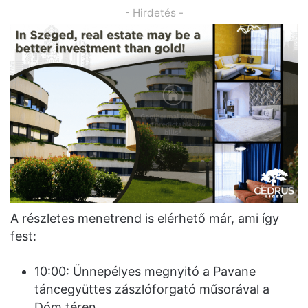
- Hirdetés -
A részletes menetrend is elérhető már, ami így
fest:
10:00: Ünnepélyes megnyitó a Pavane
táncegyüttes zászlóforgató műsorával a
Dóm téren,