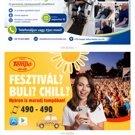
- Hirdetés -
- Hirdetés -