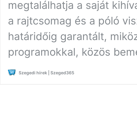
megtalálhatja a saját kihí
a rajtcsomag és a póló vi
határidőig garantált, mik
programokkal, közös beme
Szegedi hírek | Szeged365