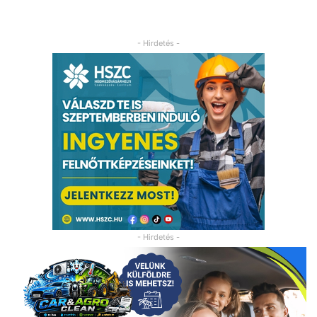
- Hirdetés -
- Hirdetés -