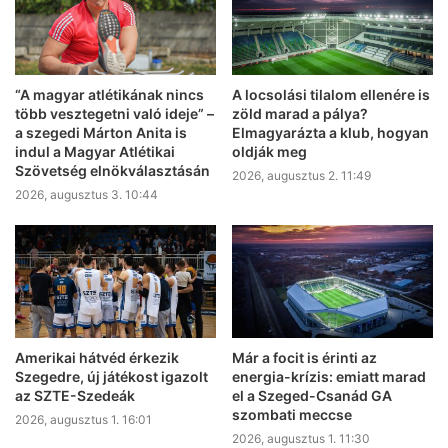
“A magyar atlétikának nincs
A locsolási tilalom ellenére is
több vesztegetni való ideje” –
zöld marad a pálya?
a szegedi Márton Anita is
Elmagyarázta a klub, hogyan
indul a Magyar Atlétikai
oldják meg
Szövetség elnökválasztásán
2026, augusztus 2. 11:49
2026, augusztus 3. 10:44
Amerikai hátvéd érkezik
Már a focit is érinti az
Szegedre, új játékost igazolt
energia-krízis: emiatt marad
az SZTE-Szedeák
el a Szeged-Csanád GA
szombati meccse
2026, augusztus 1. 16:01
2026, augusztus 1. 11:30