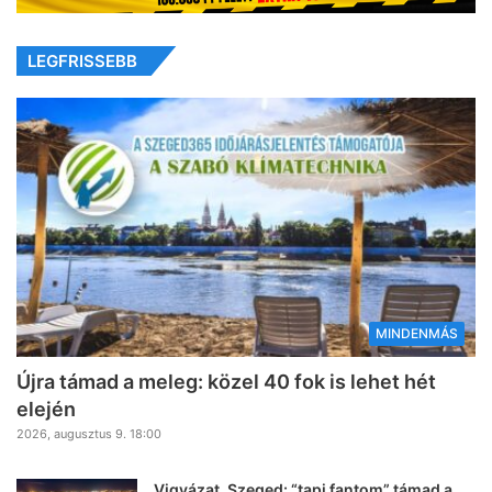
LEGFRISSEBB
MINDENMÁS
Újra támad a meleg: közel 40 fok is lehet hét
elején
2026, augusztus 9. 18:00
Vigyázat, Szeged: “tapi fantom” támad a