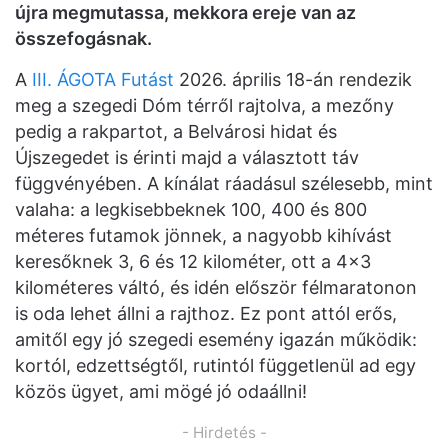
újra megmutassa, mekkora ereje van az
összefogásnak.
A
III. ÁGOTA Futást
2026. április 18-án rendezik
meg a szegedi Dóm térről rajtolva, a mezőny
pedig a rakpartot, a Belvárosi hidat és
Újszegedet is érinti majd a választott táv
függvényében. A kínálat ráadásul szélesebb, mint
valaha: a legkisebbeknek 100, 400 és 800
méteres futamok jönnek, a nagyobb kihívást
keresőknek 3, 6 és 12 kilométer, ott a 4×3
kilométeres váltó, és idén először félmaratonon
is oda lehet állni a rajthoz. Ez pont attól erős,
amitől egy jó szegedi esemény igazán működik:
kortól, edzettségtől, rutintól függetlenül ad egy
közös ügyet, ami mögé jó odaállni!
- Hirdetés -