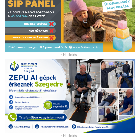
- Hirdetés -
- Hirdetés -