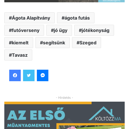
Ágota Alapítvány
ágota futás
futóverseny
jó ügy
jótékonyság
kiemelt
segítsünk
Szeged
Tavasz
Facebook
Twitter
Messenger
- Hirdetés -