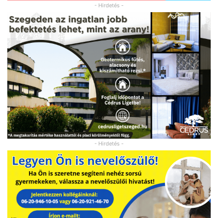
- Hirdetés -
- Hirdetés -