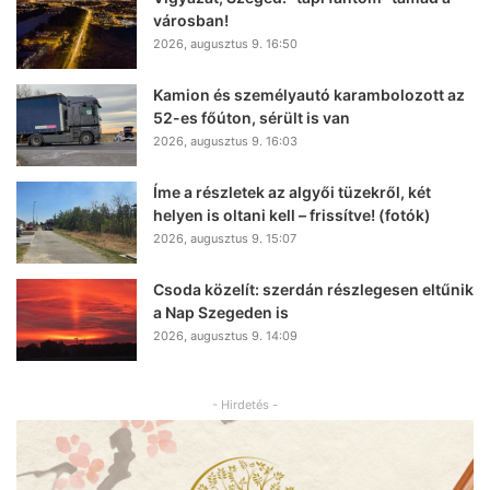
városban!
2026, augusztus 9. 16:50
Kamion és személyautó karambolozott az
52-es főúton, sérült is van
2026, augusztus 9. 16:03
Íme a részletek az algyői tüzekről, két
helyen is oltani kell – frissítve! (fotók)
2026, augusztus 9. 15:07
Csoda közelít: szerdán részlegesen eltűnik
a Nap Szegeden is
2026, augusztus 9. 14:09
- Hirdetés -