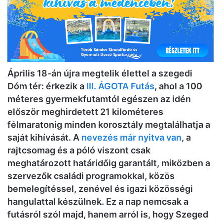
Április 18-án újra megtelik élettel a szegedi
Dóm tér: érkezik a
III. ÁGOTA Futás
, ahol a 100
méteres gyermekfutamtól egészen az idén
először meghirdetett 21 kilométeres
félmaratonig minden korosztály megtalálhatja a
saját kihívását. A
nevezés már nyitva van
, a
rajtcsomag és a póló viszont csak
meghatározott határidőig garantált, miközben a
szervezők családi programokkal, közös
bemelegítéssel, zenével és igazi közösségi
hangulattal készülnek. Ez a nap nemcsak a
futásról szól majd, hanem arról is, hogy Szeged