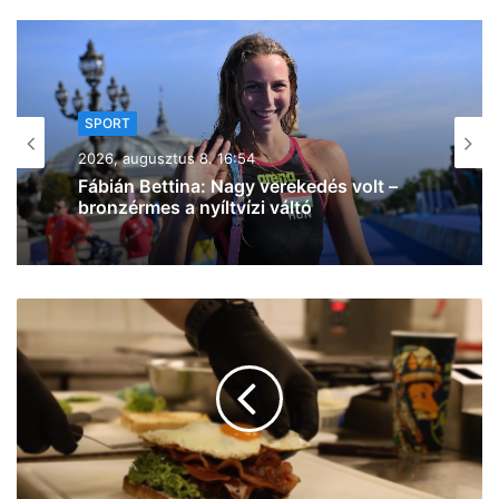
SPORT
2026, augusztus 8. 15:50
A háromszoros magyar bajnok
VIDEOTON FC – Fehérvár ellen lép
pályára ma délután a Szeged – Csanád
GA