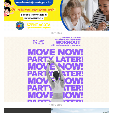
- Hirdetés -
- Hirdetés -