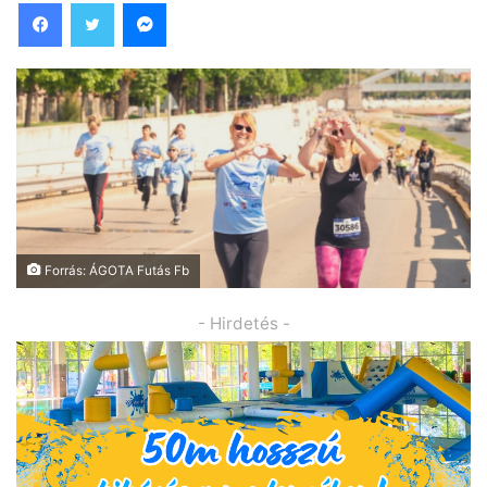
Facebook
Twitter
Messenger
Forrás: ÁGOTA Futás Fb
- Hirdetés -