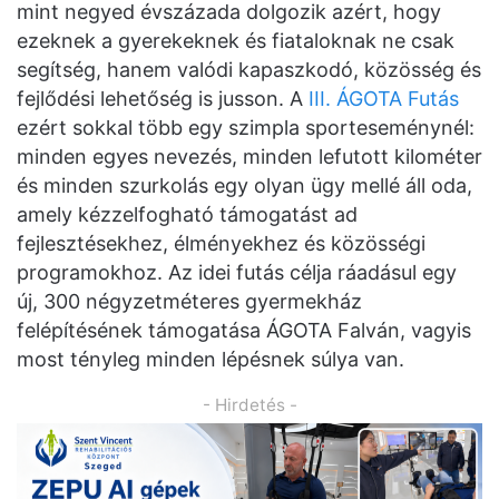
mint negyed évszázada dolgozik azért, hogy
ezeknek a gyerekeknek és fiataloknak ne csak
segítség, hanem valódi kapaszkodó, közösség és
fejlődési lehetőség is jusson. A
III. ÁGOTA Futás
ezért sokkal több egy szimpla sporteseménynél:
minden egyes nevezés, minden lefutott kilométer
és minden szurkolás egy olyan ügy mellé áll oda,
amely kézzelfogható támogatást ad
fejlesztésekhez, élményekhez és közösségi
programokhoz. Az idei futás célja ráadásul egy
új, 300 négyzetméteres gyermekház
felépítésének támogatása ÁGOTA Falván, vagyis
most tényleg minden lépésnek súlya van.
- Hirdetés -