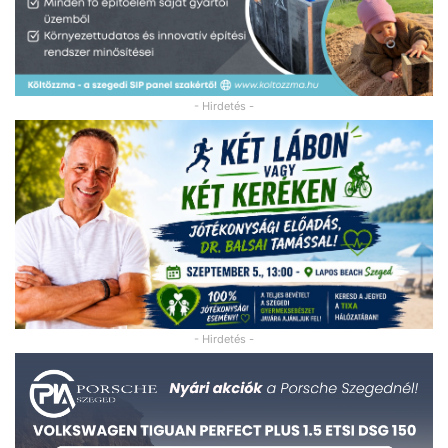
- Hirdetés -
- Hirdetés -