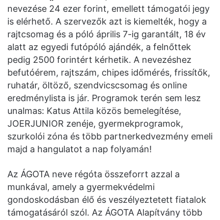
nevezése 24 ezer forint, emellett támogatói jegy
is elérhető. A szervezők azt is kiemelték, hogy a
rajtcsomag és a póló április 7-ig garantált, 18 év
alatt az egyedi futópóló ajándék, a felnőttek
pedig 2500 forintért kérhetik. A nevezéshez
befutóérem, rajtszám, chipes időmérés, frissítők,
ruhatár, öltöző, szendvicscsomag és online
eredménylista is jár. Programok terén sem lesz
unalmas: Katus Attila közös bemelegítése,
JOERJUNIOR zenéje, gyermekprogramok,
szurkolói zóna és több partnerkedvezmény emeli
majd a hangulatot a nap folyamán!
Az ÁGOTA neve régóta összeforrt azzal a
munkával, amely a gyermekvédelmi
gondoskodásban élő és veszélyeztetett fiatalok
támogatásáról szól. Az ÁGOTA Alapítvány több