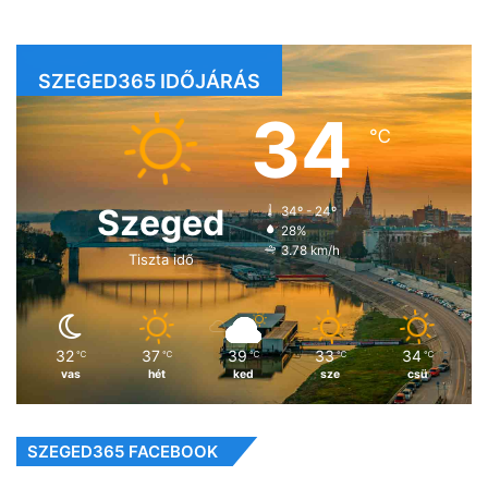
SZEGED365 IDŐJÁRÁS
34
℃
Szeged
34º - 24º
28%
3.78 km/h
Tiszta idő
32
37
39
33
34
℃
℃
℃
℃
℃
vas
hét
ked
sze
csü
SZEGED365 FACEBOOK