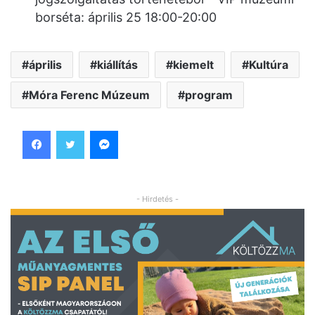
borséta: április 25 18:00-20:00
április
kiállítás
kiemelt
Kultúra
Móra Ferenc Múzeum
program
Facebook
Twitter
Messenger
- Hirdetés -