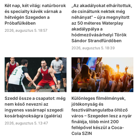
Két nap, két világ: natúrborok
„Az akadályokat elhárítottuk,
és specialty kávék várnak a
de csináltunk nektek még
hétvégén Szegeden a
néhányat” – újra megnyitott
Próbafülkében
az 50 méteres Waterplay
akadálypálya a
2026, augusztus 5. 18:57
hódmezővásárhelyi Török
Sándor Strandfürdőben
2026, augusztus 5. 18:39
Szedd össze a csapatot: még
Különleges filmélmények,
nem késő nevezni az
jótékonyság és
ingyenes vasárnapi szegedi
fesztiválhangulatba öltöző
kosárbajnokságra (galéria)
város – Szegeden lesz a nyár
fináléja, több mint 200
2026, augusztus 5. 13:47
fellépővel készül a Coca-
Cola SZIN