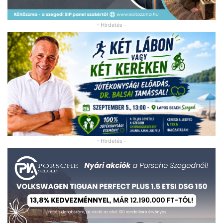
- Hirdetés -
- Hirdetés -