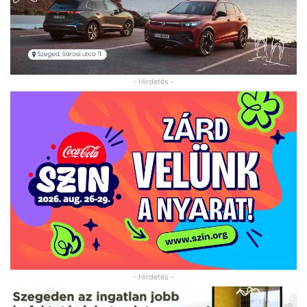
- Hirdetés -
- Hirdetés -