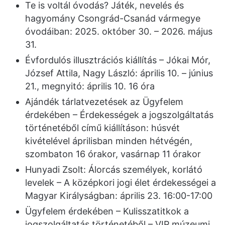
Te is voltál óvodás? Játék, nevelés és
hagyomány Csongrád-Csanád vármegye
óvodáiban: 2025. október 30. – 2026. május
31.
Évfordulós illusztrációs kiállítás – Jókai Mór,
József Attila, Nagy László: április 10. – június
21., megnyitó: április 10. 16 óra
Ajándék tárlatvezetések az Ügyfelem
érdekében – Érdekességek a jogszolgáltatás
történetéből című kiállításon: húsvét
kivételével áprilisban minden hétvégén,
szombaton 16 órakor, vasárnap 11 órakor
Hunyadi Zsolt: Álorcás személyek, korlátó
levelek – A középkori jogi élet érdekességei a
Magyar Királyságban: április 23. 16:00-17:00
Ügyfelem érdekében – Kulisszatitkok a
jogszolgáltatás történetéből – VIP múzeumi