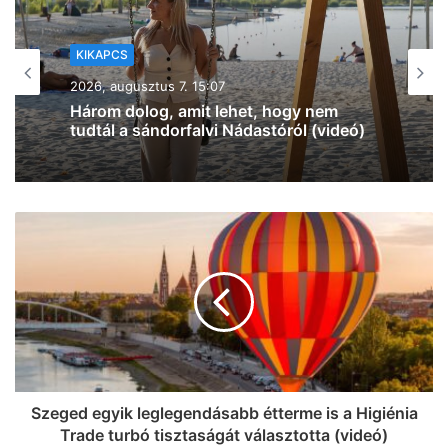
KIKAPCS
2026, augusztus 7. 12:27
Na, ez mennyire király már: 60 SZIN-
jegyet VIP-re húz fel a Coca-Cola
Szegeden!
Szeged egyik leglegendásabb étterme is a Higiénia
Trade turbó tisztaságát választotta (videó)