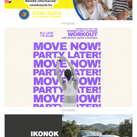
- Hirdetés -
- Hirdetés -