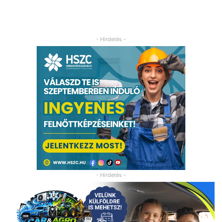
- Hirdetés -
- Hirdetés -