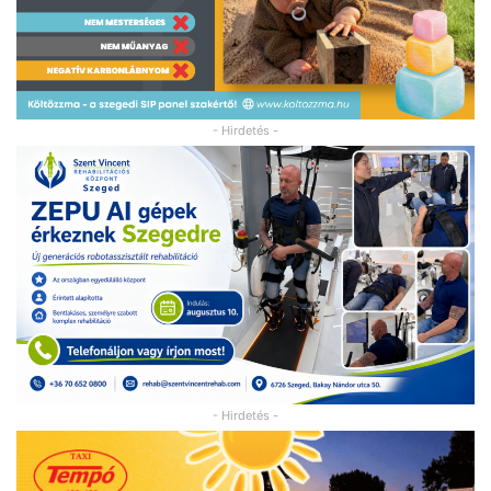
- Hirdetés -
- Hirdetés -