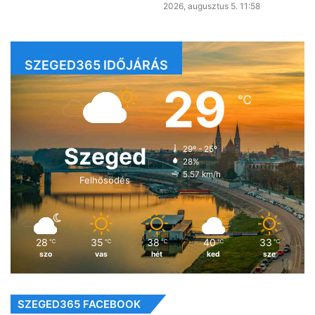
2026, augusztus 5. 11:58
SZEGED365 IDŐJÁRÁS
29
℃
Szeged
29º - 25º
28%
5.57 km/h
Felhősödés
28
35
38
40
33
℃
℃
℃
℃
℃
szo
vas
hét
ked
sze
SZEGED365 FACEBOOK