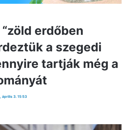
 “zöld erdőben
rdeztük a szegedi
ennyire tartják még a
yományát
, április 3. 15:53