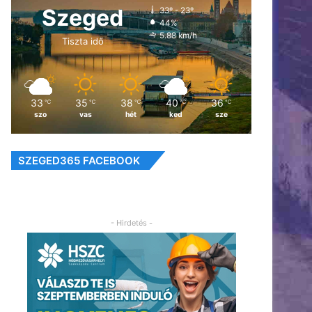
Szeged
33º - 23º
44%
5.88 km/h
Tiszta idő
33
35
38
40
36
℃
℃
℃
℃
℃
szo
vas
hét
ked
sze
SZEGED365 FACEBOOK
- Hirdetés -