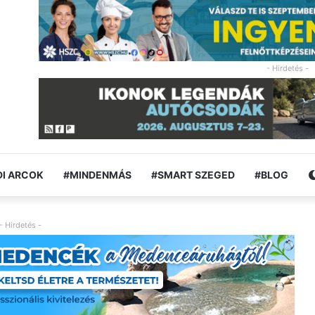
- Hirdetés -
I ARCOK
#MINDENMÁS
#SMART SZEGED
#BLOG
- Hirdetés -