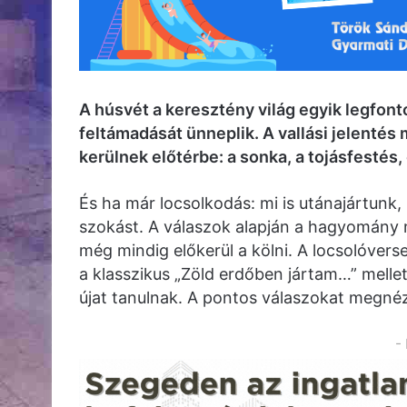
A húsvét a keresztény világ egyik legfon
feltámadását ünneplik. A vallási jelenté
kerülnek előtérbe: a sonka, a tojásfestés,
És ha már locsolkodás: mi is utánajártunk,
szokást. A válaszok alapján a hagyomány m
még mindig előkerül a kölni. A locsolóvers
a klasszikus „Zöld erdőben jártam…” mell
újat tanulnak. A pontos válaszokat megné
-