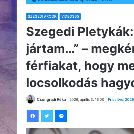
SZEGEDI ARCOK
VIDEO365
Szegedi Pletykák:
jártam…” – megké
férfiakat, hogy m
locsolkodás hag
Csongrádi Réka
2026, április 3. 16:00
Frissítve: 2026
Facebook
Twitter
Messenger