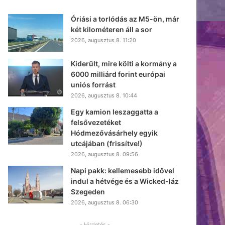
Óriási a torlódás az M5-ön, már
két kilométeren áll a sor
2026, augusztus 8. 11:20
Kiderült, mire költi a kormány a
6000 milliárd forint európai
uniós forrást
2026, augusztus 8. 10:44
Egy kamion leszaggatta a
felsővezetéket
Hódmezővásárhely egyik
utcájában (frissítve!)
2026, augusztus 8. 09:56
Napi pakk: kellemesebb idővel
indul a hétvége és a Wicked-láz
Szegeden
2026, augusztus 8. 06:30
- Hirdetés -