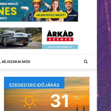
Keresés:
#ÉJSZAKAI MÓD
SZEGED365 IDŐJÁRÁS
31
℃