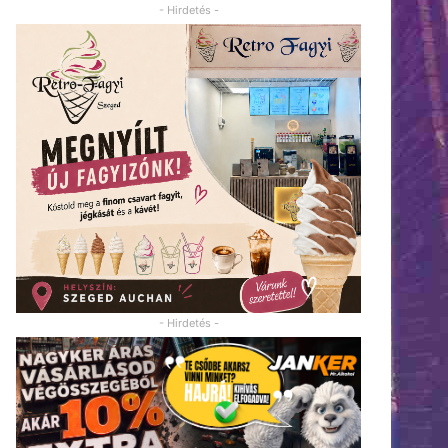
- Hirdetés -
- Hirdetés -