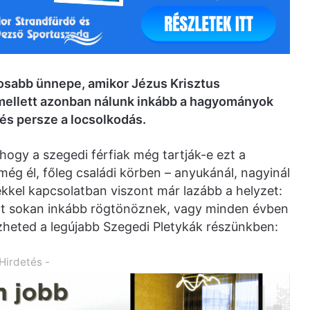
tosabb ünnepe, amikor Jézus Krisztus
s mellett azonban nálunk inkább a hagyományok
 és persze a locsolkodás.
 hogy a szegedi férfiak még tartják-e ezt a
ég él, főleg családi körben – anyukánál, nagyinál
ekkel kapcsolatban viszont már lazább a helyzet:
ett sokan inkább rögtönöznek, vagy minden évben
zheted a legújabb Szegedi Pletykák részünkben:
 Hirdetés -