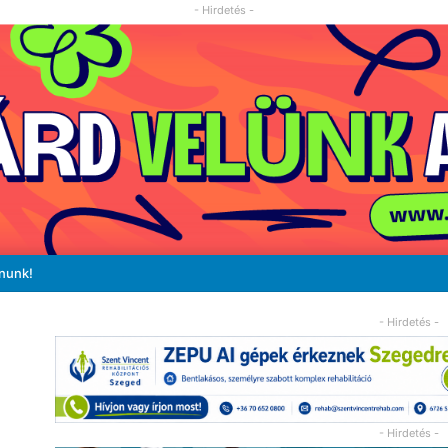
- Hirdetés -
ánunk!
- Hirdetés -
- Hirdetés -