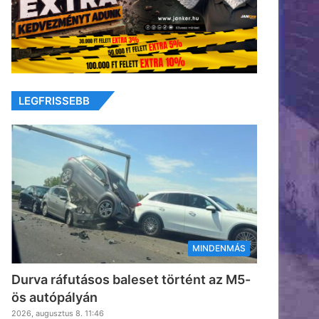
LEGFRISSEBB
MINDENMÁS
Durva ráfutásos baleset történt az M5-
ös autópályán
2026, augusztus 8. 11:46