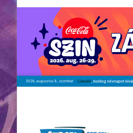
László
2026, augusztus 8., szombat
, boldog névnapot kív