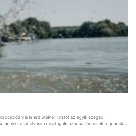
pcsolódni is lehet! Steiner Kristóf az egyik szegedi
er eseményleírását olvasva megfogalmazódhat bennünk a gondolat: