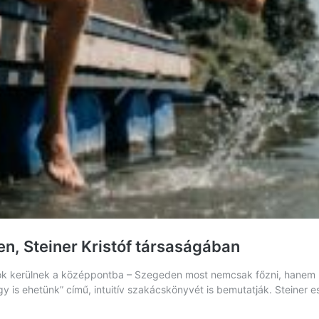
en, Steiner Kristóf társaságában
ások kerülnek a középpontba – Szegeden most nemcsak főzni, hanem ka
Így is ehetünk” című, intuitív szakácskönyvét is bemutatják. Stein