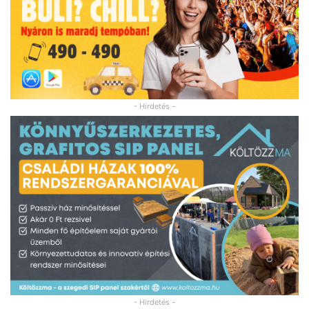
- Hirdetés -
- Hirdetés -