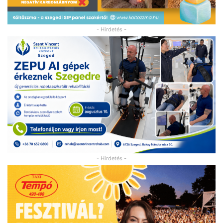
- Hirdetés -
- Hirdetés -