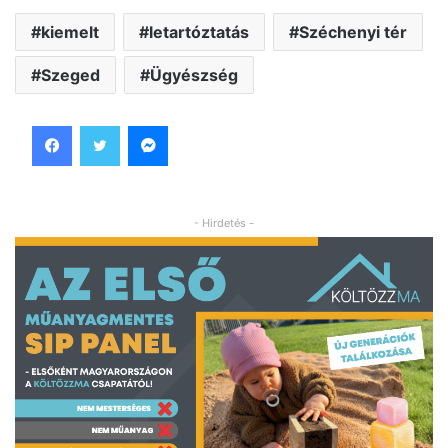
kiemelt
letartóztatás
Széchenyi tér
Szeged
Ügyészség
Facebook
Twitter
Messenger
- Hirdetés -