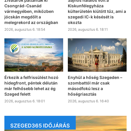
Zivatarok pattantak ki
Sajnos halálos volt a
Csongrád-Csanád
Kiskunfélegyháza
vármegyében, miközben
külterületén kiütött tűz, ami a
jócskán megdőlt a
szegedi IC-k késését is
melegrekord az országban
okozta
2026, augusztus 6. 18:54
2026, augusztus 6. 18:11
Érkezik a felfrissülést hozó
Enyhül a hőség Szegeden –
hidegfront, péntek délután
szombattól már csak
már felhősebb lehet az ég
másodfokú lesz a
Szeged felett
hőségriasztás
2026, augusztus 6. 18:01
2026, augusztus 6. 16:40
SZEGED365 IDŐJÁRÁS