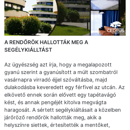
A RENDŐRÖK HALLOTTÁK MEG A
SEGÉLYKIÁLLTÁST
Az ügyészség azt írja, hogy a megalapozott
gyanú szerint a gyanúsított a múlt szombatról
vasárnapra virradó éjjel szóváltásba, majd
dulakodásba keveredett egy férfivel az utcán. Az
elkövető ennek során elővett egy tapétavágó
kést, és annak pengéjét kitolva megvágta
haragosát. A sértett segélykiáltásait a közelben
járőröző rendőrök hallották meg, akik a
helyszínre siettek, értesítették a mentőket,