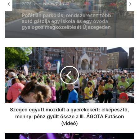
Részegen rollerezett egy férfi
MINDENMÁS
Szegeden: felhajtott a járdára, majd
2026, augusztus 7. 11:29
elesett – olyan ittas volt, hogy nem
tudta a légalkohol-mérőt megfújni a
helyszínen
Négyes karambol történt az M5-ösön,
alakul a torlódás
Szeged együtt mozdult a gyerekekért: elképesztő,
mennyi pénz gyűlt össze a III. ÁGOTA Futáson
(videó)