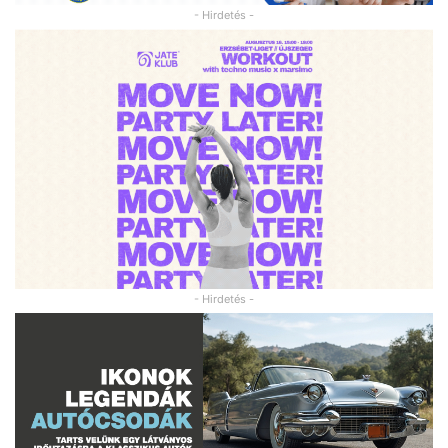
- Hirdetés -
- Hirdetés -