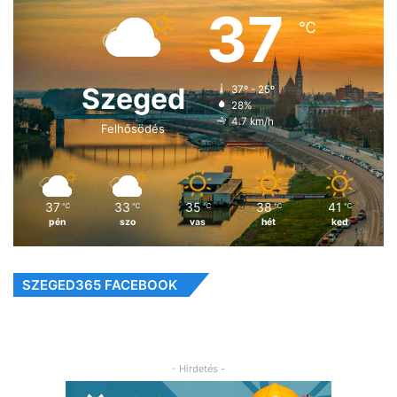
37
℃
Szeged
37º - 25º
28%
4.7 km/h
Felhősödés
37
33
35
38
41
℃
℃
℃
℃
℃
pén
szo
vas
hét
ked
SZEGED365 FACEBOOK
- Hirdetés -