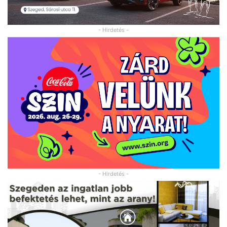
- Hirdetés -
- Hirdetés -