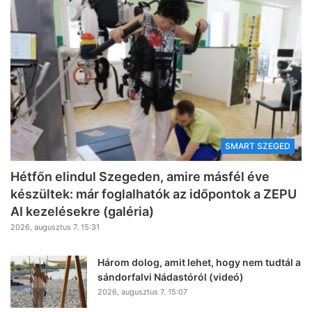
SMART SZEGED
Hétfőn elindul Szegeden, amire másfél éve
készültek: már foglalhatók az időpontok a ZEPU
AI kezelésekre (galéria)
2026, augusztus 7. 15:31
Három dolog, amit lehet, hogy nem tudtál a
sándorfalvi Nádastóról (videó)
2026, augusztus 7. 15:07