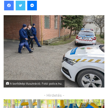
Facebook
Twitter
Messenger
A borítókép illusztráció. Fotó: police.hu.
- Hirdetés -