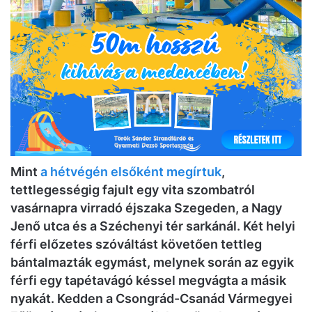
Mint
a hétvégén elsőként megírtuk
,
tettlegességig fajult egy vita szombatról
vasárnapra virradó éjszaka Szegeden, a Nagy
Jenő utca és a Széchenyi tér sarkánál. Két helyi
férfi előzetes szóváltást követően tettleg
bántalmazták egymást, melynek során az egyik
férfi egy tapétavágó késsel megvágta a másik
nyakát. Kedden a Csongrád-Csanád Vármegyei