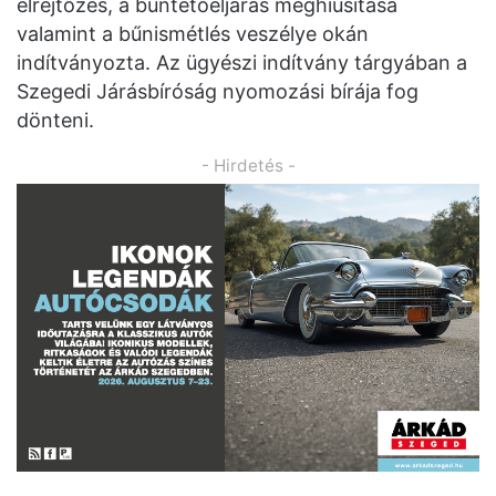
elrejtőzés, a büntetőeljárás meghiúsítása
valamint a bűnismétlés veszélye okán
indítványozta. Az ügyészi indítvány tárgyában a
Szegedi Járásbíróság nyomozási bírája fog
dönteni.
- Hirdetés -