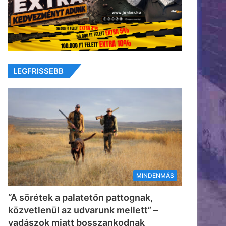
LEGFRISSEBB
MINDENMÁS
“A sörétek a palatetőn pattognak,
közvetlenül az udvarunk mellett” –
vadászok miatt bosszankodnak