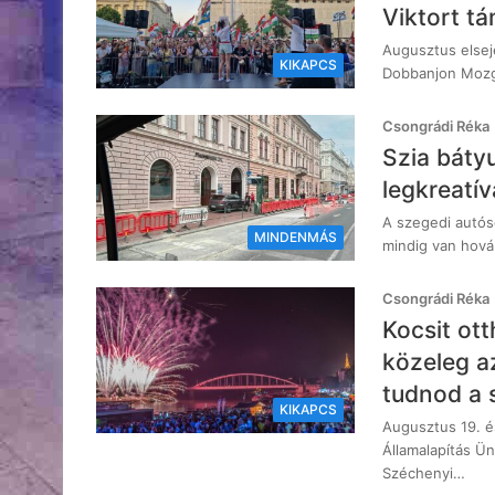
Viktort t
Augusztus elsejé
KIKAPCS
Dobbanjon Mozga
Csongrádi Réka
Szia báty
legkreatív
A szegedi autós
MINDENMÁS
mindig van hová 
Csongrádi Réka
Kocsit ott
közeleg a
tudnod a 
KIKAPCS
Augusztus 19. é
Államalapítás Ü
Széchenyi…