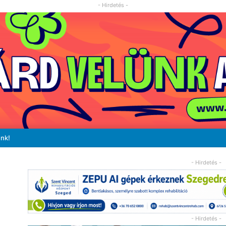
- Hirdetés -
unk!
- Hirdetés -
- Hirdetés -