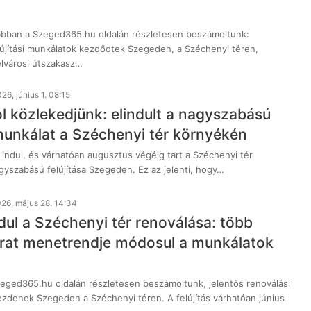
ábban a Szeged365.hu oldalán részletesen beszámoltunk:
újítási munkálatok kezdődtek Szegeden, a Széchenyi téren,
lvárosi útszakasz…
26, június 1. 08:15
ól közlekedjünk: elindult a nagyszabású
 munkálat a Széchenyi tér környékén
 indul, és várhatóan augusztus végéig tart a Széchenyi tér
yszabású felújítása Szegeden. Ez az jelenti, hogy…
26, május 28. 14:34
dul a Széchenyi tér renoválása: több
árat menetrendje módosul a munkálatok
zeged365.hu oldalán részletesen beszámoltunk, jelentős renoválási
zdenek Szegeden a Széchenyi téren. A felújítás várhatóan június