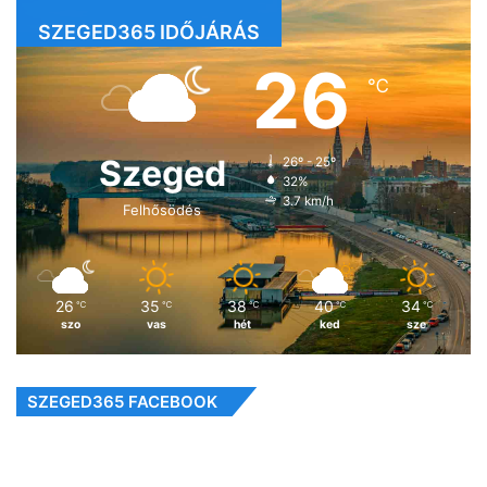
SZEGED365 IDŐJÁRÁS
26
℃
Szeged
26º - 25º
32%
3.7 km/h
Felhősödés
26
35
38
40
34
℃
℃
℃
℃
℃
szo
vas
hét
ked
sze
SZEGED365 FACEBOOK