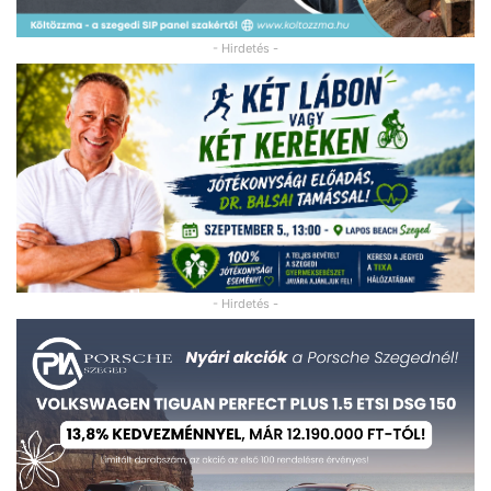
- Hirdetés -
- Hirdetés -