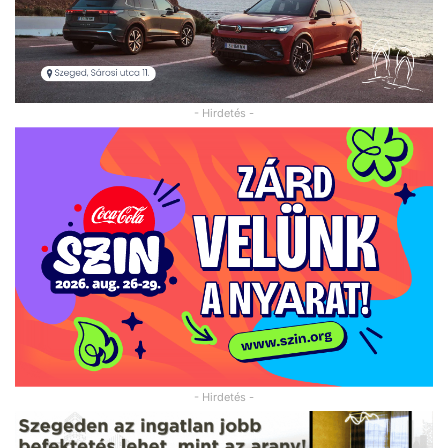
- Hirdetés -
- Hirdetés -