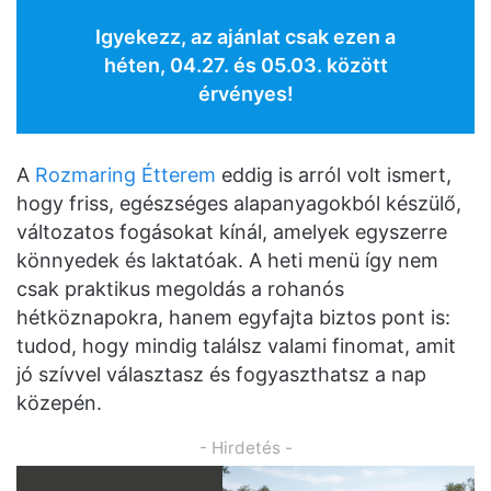
Igyekezz, az ajánlat csak ezen a
héten, 04.27. és 05.03. között
érvényes!
A
Rozmaring Étterem
eddig is arról volt ismert,
hogy friss, egészséges alapanyagokból készülő,
változatos fogásokat kínál, amelyek egyszerre
könnyedek és laktatóak. A heti menü így nem
csak praktikus megoldás a rohanós
hétköznapokra, hanem egyfajta biztos pont is:
tudod, hogy mindig találsz valami finomat, amit
jó szívvel választasz és fogyaszthatsz a nap
közepén.
- Hirdetés -