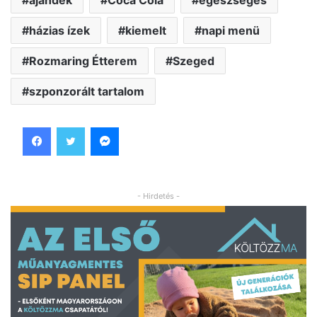
ajándék
Coca Cola
egészséges
házias ízek
kiemelt
napi menü
Rozmaring Étterem
Szeged
szponzorált tartalom
Facebook
Twitter
Messenger
- Hirdetés -