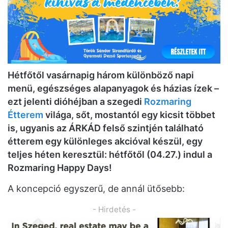
Hétfőtől vasárnapig három különböző napi
menü, egészséges alapanyagok és házias ízek –
ezt jelenti dióhéjban a szegedi
Rozmaring
Étterem
világa, sőt, mostantól egy kicsit többet
is, ugyanis az ÁRKÁD felső szintjén található
étterem egy különleges akcióval készül, egy
teljes héten keresztül: hétfőtől (04.27.) indul a
Rozmaring Happy Days!
A koncepció egyszerű, de annál ütősebb:
- Hirdetés -