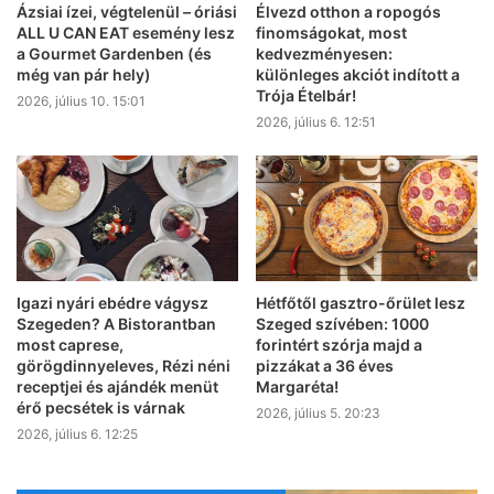
Ázsiai ízei, végtelenül – óriási
Élvezd otthon a ropogós
ALL U CAN EAT esemény lesz
finomságokat, most
a Gourmet Gardenben (és
kedvezményesen:
még van pár hely)
különleges akciót indított a
Trója Ételbár!
2026, július 10. 15:01
2026, július 6. 12:51
Igazi nyári ebédre vágysz
Hétfőtől gasztro-őrület lesz
Szegeden? A Bistorantban
Szeged szívében: 1000
most caprese,
forintért szórja majd a
görögdinnyeleves, Rézi néni
pizzákat a 36 éves
receptjei és ajándék menüt
Margaréta!
érő pecsétek is várnak
2026, július 5. 20:23
2026, július 6. 12:25