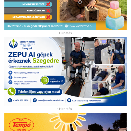
- Hirdetés -
- Hirdetés -