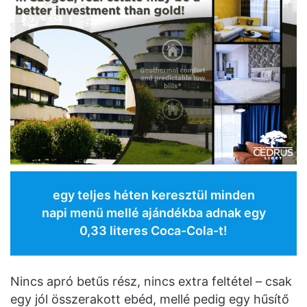
egy teljes héten keresztül minden
napi menü mellé ajándékba adnak egy
0,33 literes Coca-Cola-t!
Nincs apró betűs rész, nincs extra feltétel – csak
egy jól összerakott ebéd, mellé pedig egy hűsítő