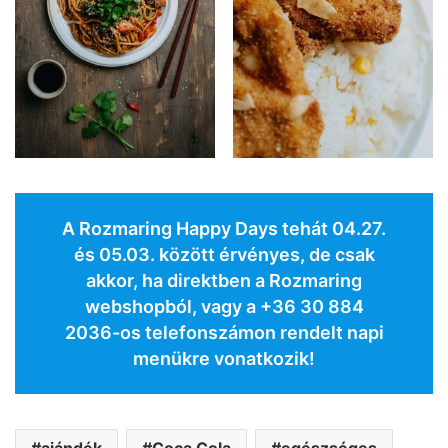
A Rozmaring Happy Days tehát 04.27.
és 05.03. között érvényes, de csak
akkor, ha direktben a Rozmaring
webshopból, vagy a +36 30 884
2036-os telefonszámon rendelt napi
menükre vonatkozik!