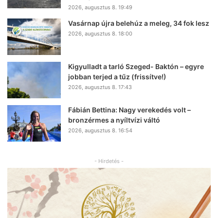
2026, augusztus 8. 19:49
Vasárnap újra belehúz a meleg, 34 fok lesz
2026, augusztus 8. 18:00
Kigyulladt a tarló Szeged- Baktón – egyre
jobban terjed a tűz (frissítve!)
2026, augusztus 8. 17:43
Fábián Bettina: Nagy verekedés volt –
bronzérmes a nyíltvízi váltó
2026, augusztus 8. 16:54
- Hirdetés -