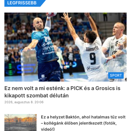
LEGFRISSEBB
SPORT
Ez nem volt a mi esténk: a PICK és a Grosics is
kikapott szombat délután
2026, augusztus 8. 20:06
Ez a helyzet Baktón, ahol hatalmas tűz volt
– kollégánk élőben jelentkezett (fotók,
videó!)