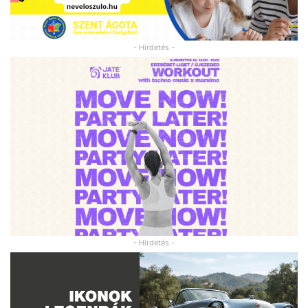
- Hirdetés -
- Hirdetés -