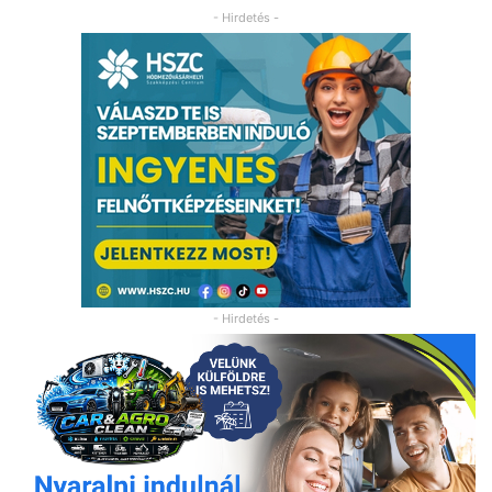
- Hirdetés -
- Hirdetés -