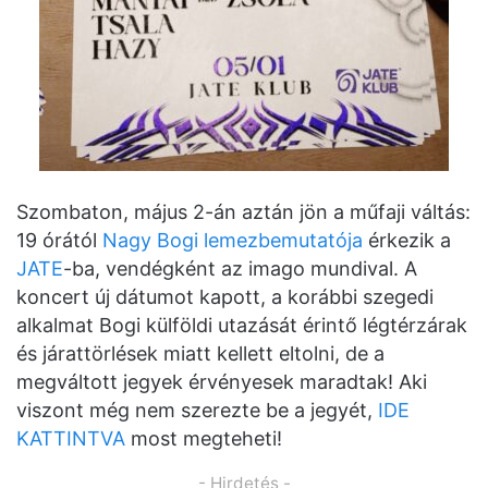
Szombaton, május 2-án aztán jön a műfaji váltás:
19 órától
Nagy Bogi lemezbemutatója
érkezik a
JATE
-ba, vendégként az imago mundival. A
koncert új dátumot kapott, a korábbi szegedi
alkalmat Bogi külföldi utazását érintő légtérzárak
és járattörlések miatt kellett eltolni, de a
megváltott jegyek érvényesek maradtak! Aki
viszont még nem szerezte be a jegyét,
IDE
KATTINTVA
most megteheti!
- Hirdetés -