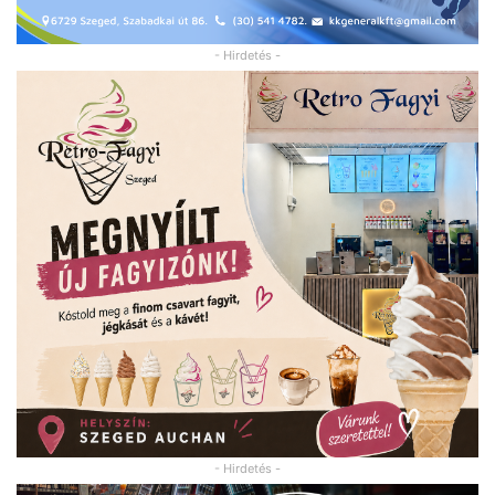
- Hirdetés -
- Hirdetés -