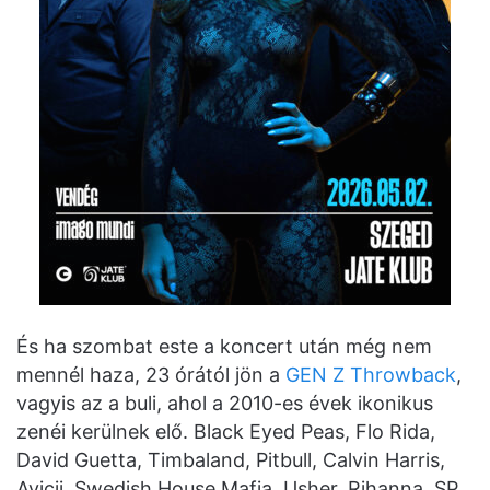
És ha szombat este a koncert után még nem
mennél haza, 23 órától jön a
GEN Z Throwback
,
vagyis az a buli, ahol a 2010-es évek ikonikus
zenéi kerülnek elő. Black Eyed Peas, Flo Rida,
David Guetta, Timbaland, Pitbull, Calvin Harris,
Avicii, Swedish House Mafia, Usher, Rihanna, SP,