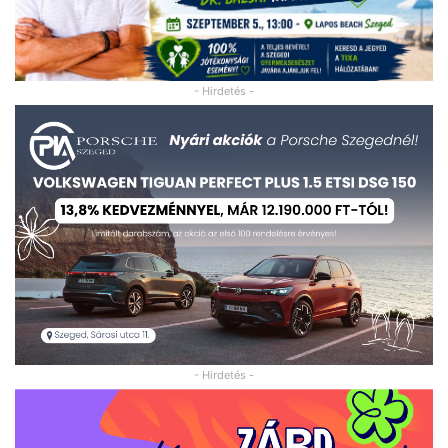
- Hirdetés -
- Hirdetés -