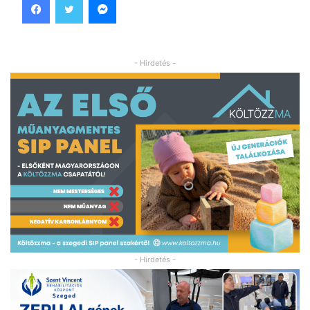
- Hirdetés -
- Hirdetés -