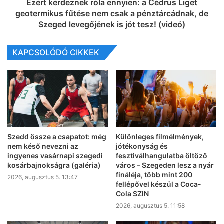
Ezért kérdeznek róla ennyien: a Cédrus Liget
geotermikus fűtése nem csak a pénztárcádnak, de
Szeged levegőjének is jót tesz! (videó)
KAPCSOLÓDÓ CIKKEK
Szedd össze a csapatot: még
Különleges filmélmények,
nem késő nevezni az
jótékonyság és
ingyenes vasárnapi szegedi
fesztiválhangulatba öltöző
kosárbajnokságra (galéria)
város – Szegeden lesz a nyár
fináléja, több mint 200
2026, augusztus 5. 13:47
fellépővel készül a Coca-
Cola SZIN
2026, augusztus 5. 11:58