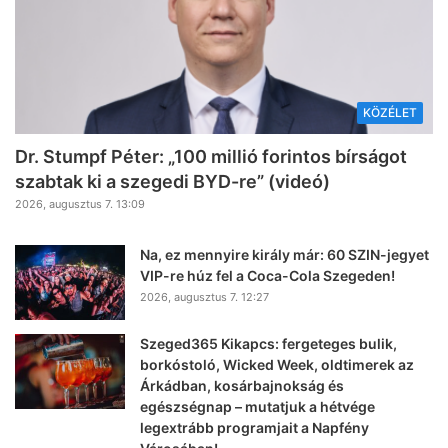
KÖZÉLET
Dr. Stumpf Péter: „100 millió forintos bírságot
szabtak ki a szegedi BYD-re” (videó)
2026, augusztus 7. 13:09
Na, ez mennyire király már: 60 SZIN-jegyet
VIP-re húz fel a Coca-Cola Szegeden!
2026, augusztus 7. 12:27
Szeged365 Kikapcs: fergeteges bulik,
borkóstoló, Wicked Week, oldtimerek az
Árkádban, kosárbajnokság és
egészségnap – mutatjuk a hétvége
legextrább programjait a Napfény