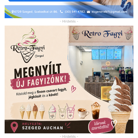
- Hirdetés -
- Hirdetés -