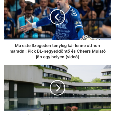
Ma este Szegeden tényleg kár lenne otthon
maradni: Pick BL-negyeddöntő és Cheers Mulató
jön egy helyen (videó)