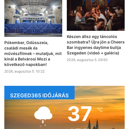
Készen állsz egy táncolós
szombatra? Újra jön a Cheers
Pókember, Odüsszeia,
Bar ingyenes daytime bulija
családi mesék és
Szegeden (videó + galéria)
művészfilmek – mutatjuk, mit
kínál a Belvárosi Mozi a
2026, augusztus 5. 09:50
következő napokban!
2026, augusztus 5. 10:22
SZEGED365 IDŐJÁRÁS
37
℃