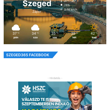
Szeged
37º - 26º
28%
3.68 km/h
Zápor
37
34
35
39
42
℃
℃
℃
℃
℃
pén
szo
vas
hét
ked
SZEGED365 FACEBOOK
- Hirdetés -