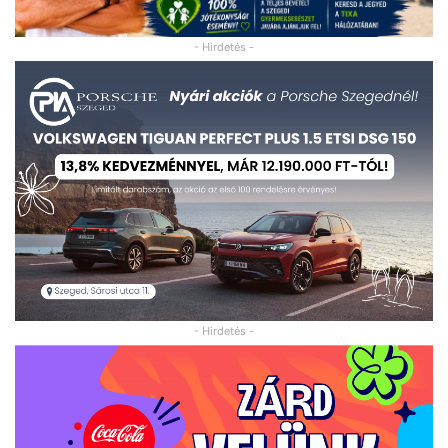
- Hirdetés -
- Hirdetés -