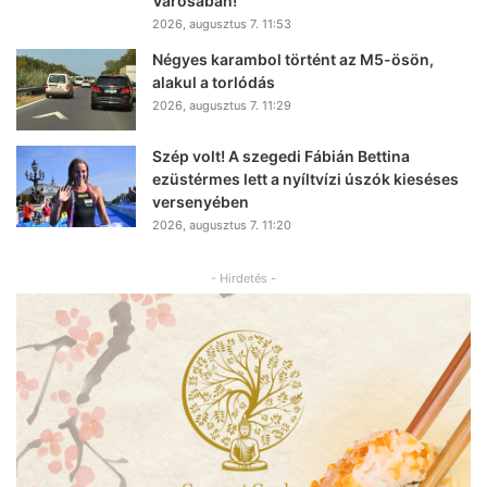
Városában!
2026, augusztus 7. 11:53
Négyes karambol történt az M5-ösön,
alakul a torlódás
2026, augusztus 7. 11:29
Szép volt! A szegedi Fábián Bettina
ezüstérmes lett a nyíltvízi úszók kieséses
versenyében
2026, augusztus 7. 11:20
- Hirdetés -