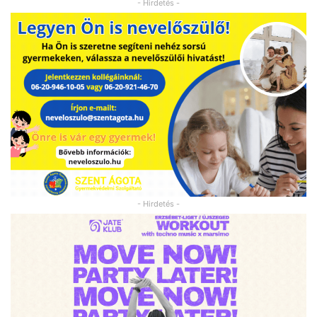
- Hirdetés -
- Hirdetés -