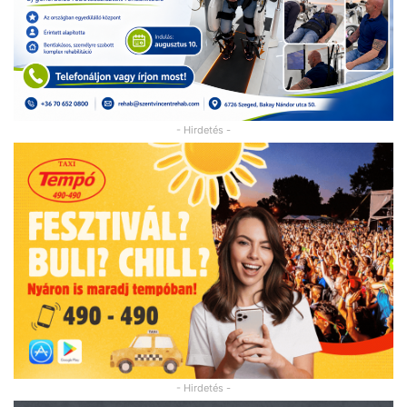
- Hirdetés -
- Hirdetés -