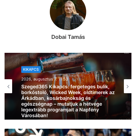
Dobai Tamás
KIKAPCS
2026, augusztus 7. 11:09
Ikonok és legendák: ilyet még nem látott
Szeged, különleges autócsodák
gurultak be az Árkádba