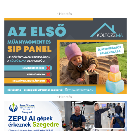
- Hirdetés -
- Hirdetés -