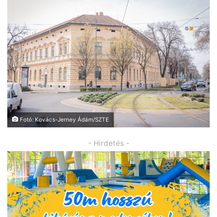
Fotó: Kovács-Jerney Ádám/SZTE
- Hirdetés -