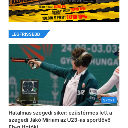
LEGFRISSEBB
SPORT
Hatalmas szegedi siker: ezüstérmes lett a
szegedi Jákó Miriam az U23-as sportlövő
Eb-n (fotók)