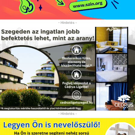
- Hirdetés -
- Hirdetés -