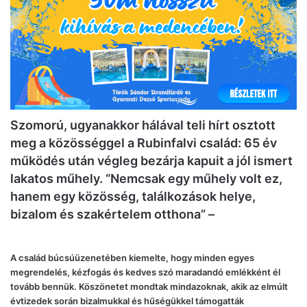
Szomorú, ugyanakkor hálával teli hírt osztott
meg a közösséggel a Rubinfalvi család: 65 év
működés után végleg bezárja kapuit a jól ismert
lakatos műhely. “Nemcsak egy műhely volt ez,
hanem egy közösség, találkozások helye,
bizalom és szakértelem otthona” –
A család búcsúüzenetében kiemelte, hogy minden egyes
megrendelés, kézfogás és kedves szó maradandó emlékként él
tovább bennük. Köszönetet mondtak mindazoknak, akik az elmúlt
évtizedek során bizalmukkal és hűségükkel támogatták