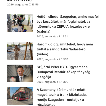
2026, augusztus 7. 15:56
Hétfőn elindul Szegeden, amire másfél
éve készültek: már foglalhatók az
időpontok a ZEPU AI kezelésekre
(galéria)
2026, augusztus 7. 15:31
Három dolog, amit lehet, hogy nem
tudtál a sándorfalvi Nádastóról
(videó)
2026, augusztus 7. 15:07
Szíjjártó Péter BYD-ügyét már a
Budapesti Rendőr-főkapitányság
vizsgálja
2026, augusztus 7. 15:00
A Széchenyi téri munkák miatt
megváltozik a trolik közlekedési
rendje Szegeden – mutatjuk a
részleteket