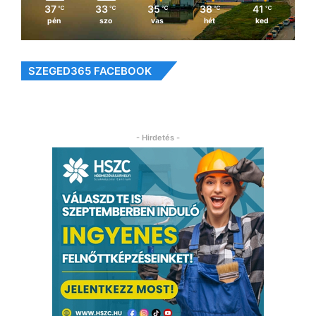
37
33
35
38
41
℃
℃
℃
℃
℃
pén
szo
vas
hét
ked
SZEGED365 FACEBOOK
- Hirdetés -