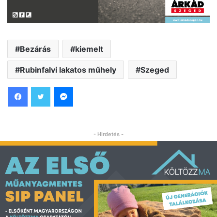
Bezárás
kiemelt
Rubinfalvi lakatos műhely
Szeged
Facebook
Twitter
Messenger
- Hirdetés -