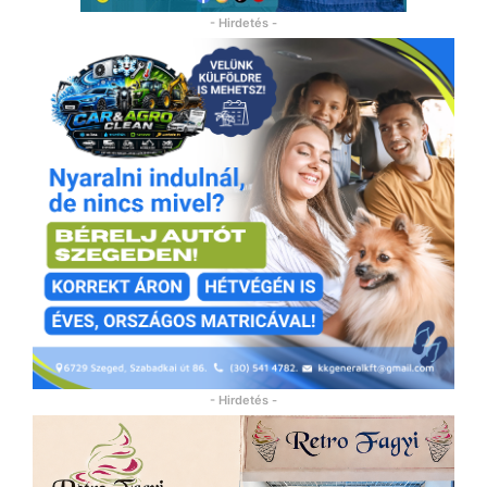
- Hirdetés -
- Hirdetés -