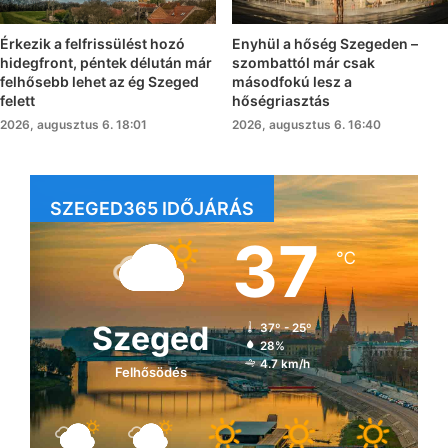
Érkezik a felfrissülést hozó
Enyhül a hőség Szegeden –
hidegfront, péntek délután már
szombattól már csak
felhősebb lehet az ég Szeged
másodfokú lesz a
felett
hőségriasztás
2026, augusztus 6. 18:01
2026, augusztus 6. 16:40
SZEGED365 IDŐJÁRÁS
37
℃
Szeged
37º - 25º
28%
4.7 km/h
Felhősödés