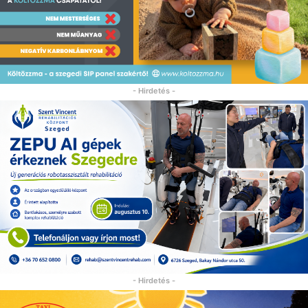
- Hirdetés -
- Hirdetés -