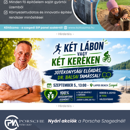
- Hirdetés -
- Hirdetés -