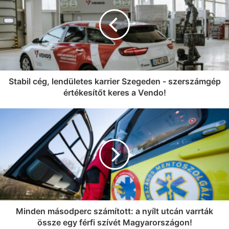
alakul a torlódás
Stabil cég, lendületes karrier Szegeden - szerszámgép
értékesítőt keres a Vendo!
Minden másodperc számított: a nyílt utcán varrták
össze egy férfi szívét Magyarországon!