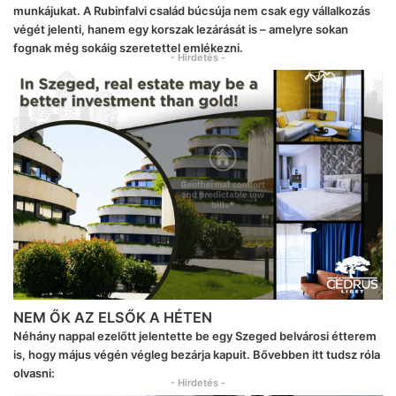
munkájukat. A Rubinfalvi család búcsúja nem csak egy vállalkozás
végét jelenti, hanem egy korszak lezárását is – amelyre sokan
fognak még sokáig szeretettel emlékezni.
- Hirdetés -
NEM ŐK AZ ELSŐK A HÉTEN
Néhány nappal ezelőtt jelentette be egy Szeged belvárosi étterem
is, hogy május végén végleg bezárja kapuit. Bővebben
itt
tudsz róla
olvasni:
- Hirdetés -