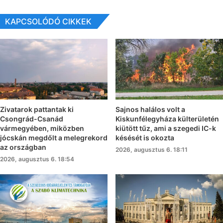
KAPCSOLÓDÓ CIKKEK
Zivatarok pattantak ki
Sajnos halálos volt a
Csongrád-Csanád
Kiskunfélegyháza külterületén
vármegyében, miközben
kiütött tűz, ami a szegedi IC-k
jócskán megdőlt a melegrekord
késését is okozta
az országban
2026, augusztus 6. 18:11
2026, augusztus 6. 18:54