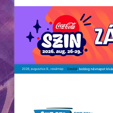
Emőd
2026, augusztus 9., vasárnap
, boldog névnapot kívá