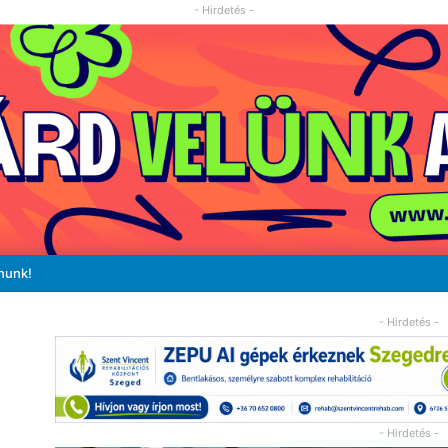
- Hirdetés -
nunk!
- Hirdetés -
- Hirdetés -