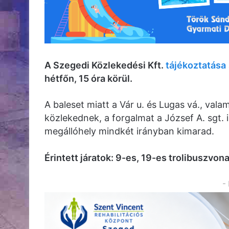
A Szegedi Közlekedési Kft.
tájékoztatása
hétfőn, 15 óra körül.
A baleset miatt a Vár u. és Lugas vá., vala
közlekednek, a forgalmat a József A. sgt. i
megállóhely mindkét irányban kimarad.
Érintett járatok: 9-es, 19-es trolibuszvona
-