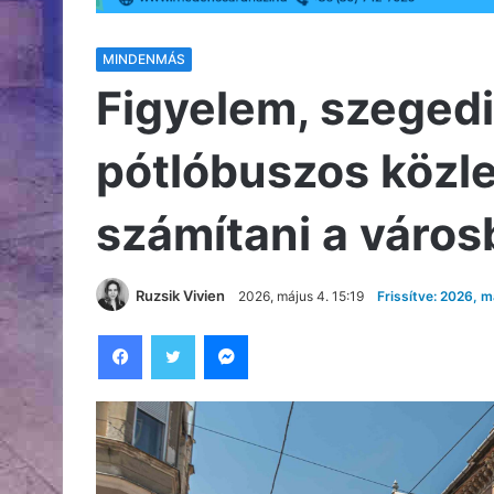
MINDENMÁS
Figyelem, szegedi
pótlóbuszos közle
számítani a váro
Ruzsik Vivien
2026, május 4. 15:19
Frissítve: 2026, m
Facebook
Twitter
Messenger