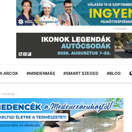
- Hirdetés -
I ARCOK
#MINDENMÁS
#SMART SZEGED
#BLOG
- Hirdetés -