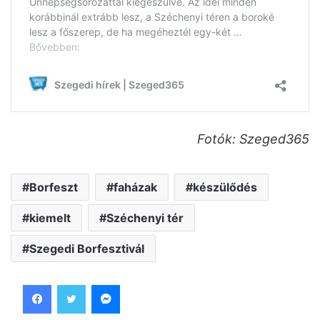
Fotók: Szeged365
Borfeszt
faházak
készülődés
kiemelt
Széchenyi tér
Szegedi Borfesztivál
Facebook
Twitter
Messenger