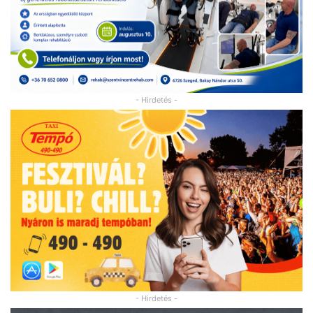
- Hirdetés -
- Hirdetés -