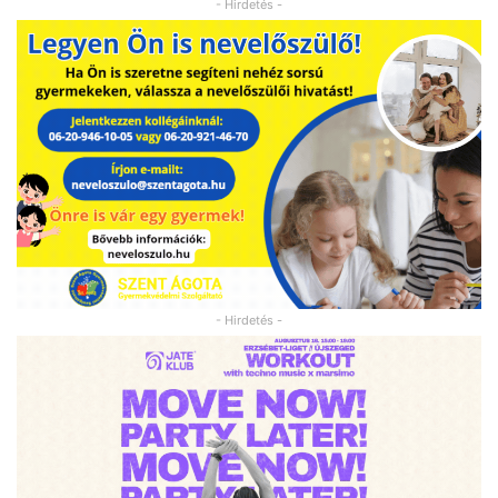
- Hirdetés -
- Hirdetés -