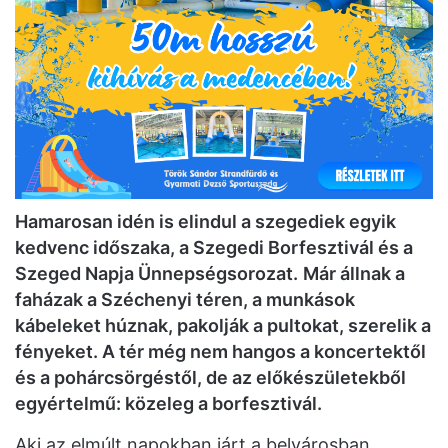
Hamarosan idén is elindul a szegediek egyik
kedvenc időszaka, a Szegedi Borfesztivál és a
Szeged Napja Ünnepségsorozat.
Már állnak a
faházak a Széchenyi téren, a munkások
kábeleket húznak, pakolják a pultokat, szerelik a
fényeket. A tér még nem hangos a koncertektől
és a pohárcsörgéstől, de az előkészületekből
egyértelmű: közeleg a borfesztivál.
Aki az elmúlt napokban járt a belvárosban,