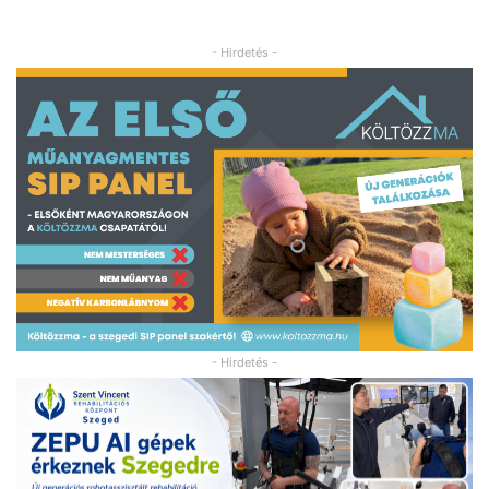
- Hirdetés -
- Hirdetés -