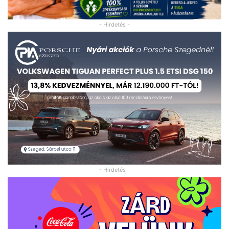
- Hirdetés -
- Hirdetés -