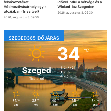
felsővezetéket
idővel indul a hétvége és a
Hódmezővásárhely egyik
Wicked-láz Szegeden
utcájában (frissítve!)
2026, augusztus 8. 06:30
2026, augusztus 8. 09:56
SZEGED365 IDŐJÁRÁS
34
℃
Szeged
34º - 24º
28%
4.01 km/h
Tiszta idő
33
38
40
35
34
℃
℃
℃
℃
℃
vas
hét
ked
sze
csü