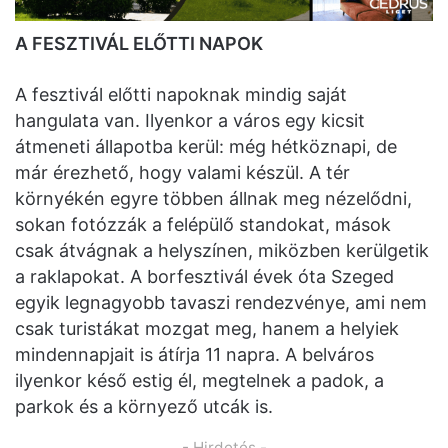
A FESZTIVÁL ELŐTTI NAPOK
A fesztivál előtti napoknak mindig saját
hangulata van. Ilyenkor a város egy kicsit
átmeneti állapotba kerül: még hétköznapi, de
már érezhető, hogy valami készül. A tér
környékén egyre többen állnak meg nézelődni,
sokan fotózzák a felépülő standokat, mások
csak átvágnak a helyszínen, miközben kerülgetik
a raklapokat. A borfesztivál évek óta Szeged
egyik legnagyobb tavaszi rendezvénye, ami nem
csak turistákat mozgat meg, hanem a helyiek
mindennapjait is átírja 11 napra. A belváros
ilyenkor késő estig él, megtelnek a padok, a
parkok és a környező utcák is.
- Hirdetés -