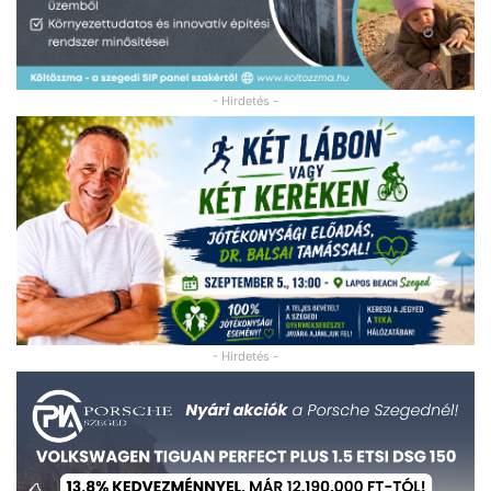
- Hirdetés -
- Hirdetés -