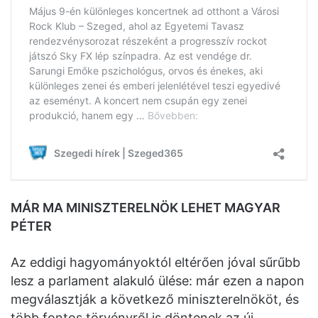
MÁR MA MINISZTERELNÖK LEHET MAGYAR
PÉTER
Az eddigi hagyományoktól eltérően jóval sűrűbb
lesz a parlament alakuló ülése: már ezen a napon
megválasztják a következő miniszterelnököt, és
több fontos törvényről is döntenek az új