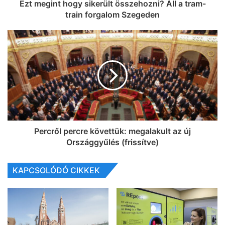
Ezt megint hogy sikerült összehozni? Áll a tram-
train forgalom Szegeden
Percről percre követtük: megalakult az új
Országgyűlés (frissítve)
KAPCSOLÓDÓ CIKKEK