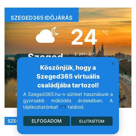
SZEGED365 IDŐJÁRÁS
24
℃
Szeged
24º - 24º
35%
3.52 km/h
Köszönjük, hogy a
Felhősödés
Szeged365 virtuális
családjába tartozol!
A Szeged365.hu-n sütiket használunk a
35
38
40
34
35
℃
℃
℃
℃
℃
vas
hét
ked
sze
csü
gyorsabb működés érdekében. A
tájékoztatónkat
ITT
találod.
ELFOGADOM
SZEGED365 FACEBOOK
ELUTASÍTOM