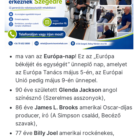
ma van az
Európa-nap
! Ez az „Európa
békéjét és egységét”
ünneplő nap, amelyet
az Európa Tanács május 5-én,
az Európai
Unió pedig május 9-én ünnepel.
90 éve született
Glenda Jackson
angol
színésznő (Szerelmes asszonyok),
86 éve
James L. Brooks
amerikai Oscar-díjas
producer, író (A Simpson család, Becéző
szavak),
77 éve
Billy Joel
amerikai rockénekes,