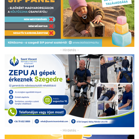
- Hirdetés -
- Hirdetés -