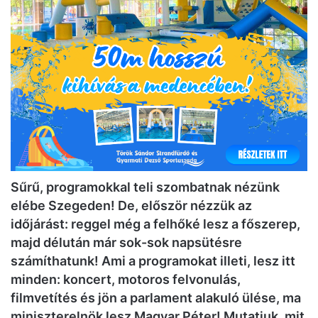
Sűrű, programokkal teli szombatnak nézünk
elébe Szegeden! De, először nézzük az
időjárást: reggel még a felhőké lesz a főszerep,
majd délután már sok-sok napsütésre
számíthatunk! Ami a programokat illeti, lesz itt
minden: koncert, motoros felvonulás,
filmvetítés és jön a parlament alakuló ülése, ma
miniszterelnök lesz Magyar Péter! Mutatjuk, mit