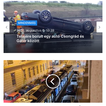
MINDENMÁS
2026, augusztus 8. 11:46
Durva ráfutásos baleset történt az M5-
ös autópályán