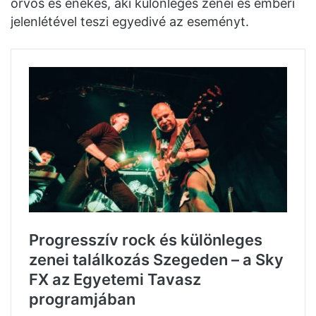
orvos és énekes, aki különleges zenei és emberi
jelenlétével teszi egyedivé az eseményt.