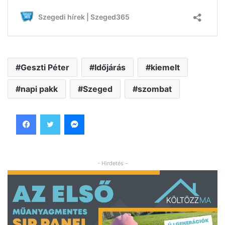
Geszti Péter
Időjárás
kiemelt
napi pakk
Szeged
szombat
Facebook
Twitter
Messenger
- Hirdetés -