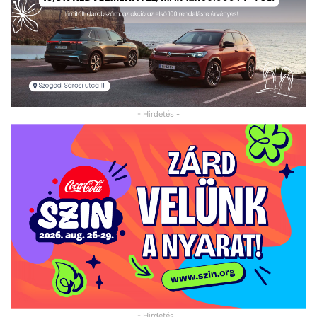
- Hirdetés -
- Hirdetés -