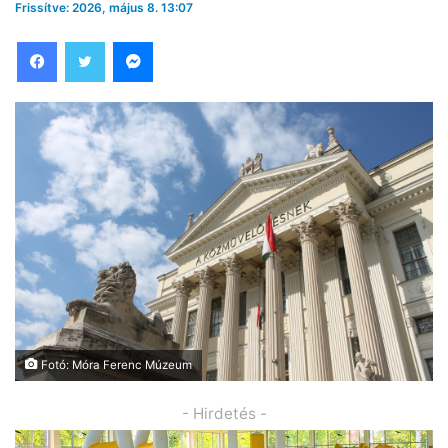
Frissítve: 2026, május 8. 13:07
Facebook
Twitter
Messenger
Fotó: Móra Ferenc Múzeum
- Hirdetés -