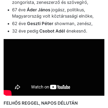
zongorista, zeneszerző és szövegíró,
67 éve
Áder János
jogász, politikus,
Magyarország volt köztársasági elnöke,
62 éve
Geszti Péter
showman, zenész,
32 éve pedig
Csobot Adél
énekesnő.
FELHŐS REGGEL, NAPOS DÉLUTÁN