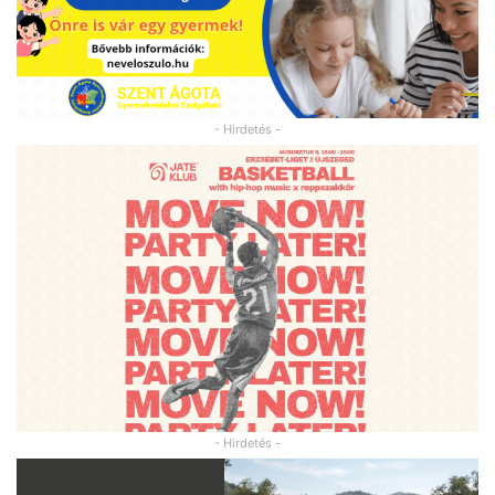
- Hirdetés -
- Hirdetés -