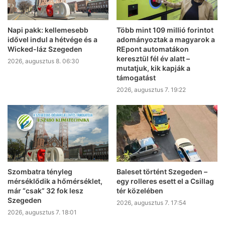
Napi pakk: kellemesebb
Több mint 109 millió forintot
idővel indul a hétvége és a
adományoztak a magyarok a
Wicked-láz Szegeden
REpont automatákon
keresztül fél év alatt –
2026, augusztus 8. 06:30
mutatjuk, kik kapják a
támogatást
2026, augusztus 7. 19:22
Szombatra tényleg
Baleset történt Szegeden –
mérséklődik a hőmérséklet,
egy rolleres esett el a Csillag
már “csak” 32 fok lesz
tér közelében
Szegeden
2026, augusztus 7. 17:54
2026, augusztus 7. 18:01