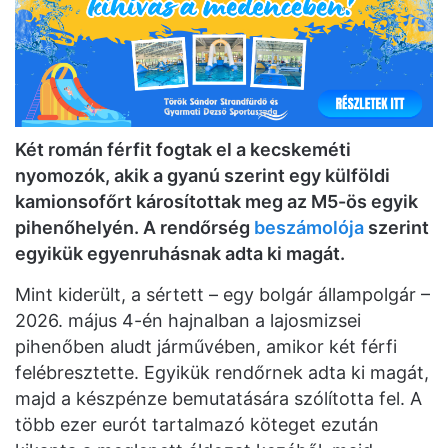
Két román férfit fogtak el a kecskeméti
nyomozók, akik a gyanú szerint egy külföldi
kamionsofőrt károsítottak meg az M5-ös egyik
pihenőhelyén. A rendőrség
beszámolója
szerint
egyikük egyenruhásnak adta ki magát.
Mint kiderült, a sértett – egy bolgár állampolgár –
2026. május 4-én hajnalban a lajosmizsei
pihenőben aludt járművében, amikor két férfi
felébresztette. Egyikük rendőrnek adta ki magát,
majd a készpénze bemutatására szólította fel. A
több ezer eurót tartalmazó köteget ezután