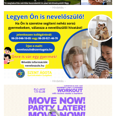
- Hirdetés -
- Hirdetés -