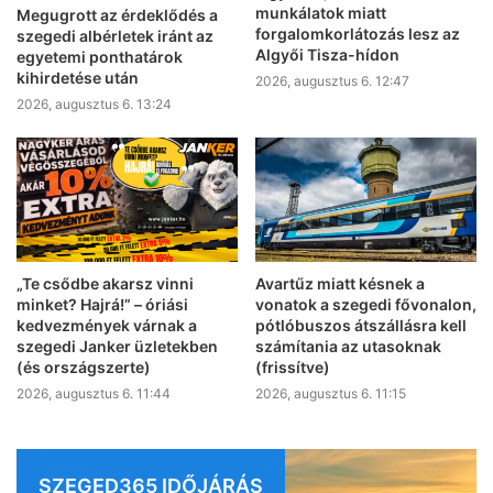
munkálatok miatt
Megugrott az érdeklődés a
forgalomkorlátozás lesz az
szegedi albérletek iránt az
Algyői Tisza-hídon
egyetemi ponthatárok
kihirdetése után
2026, augusztus 6. 12:47
2026, augusztus 6. 13:24
„Te csődbe akarsz vinni
Avartűz miatt késnek a
minket? Hajrá!” – óriási
vonatok a szegedi fővonalon,
kedvezmények várnak a
pótlóbuszos átszállásra kell
szegedi Janker üzletekben
számítania az utasoknak
(és országszerte)
(frissítve)
2026, augusztus 6. 11:44
2026, augusztus 6. 11:15
SZEGED365 IDŐJÁRÁS