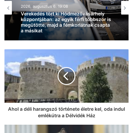
2026, augusztus 6. 18:54
Zivatarok pattantak ki Csongrád-
Csanád vármegyében, miközben
jócskán megdőlt a melegrekord az
országban
Ahol a déli harangszó története életre kel, oda indul
emlékútra a Délvidék Ház