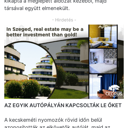
kikapta a meglepett áldozat kezéből, majd
társával együtt elmenekült.
- Hirdetés -
AZ EGYIK AUTÓPÁLYÁN KAPCSOLTÁK LE ŐKET
A kecskeméti nyomozók rövid időn belül
azonosították az elkövetők autóját, majd az