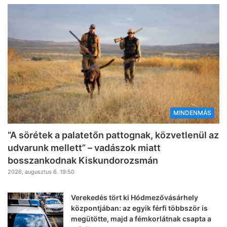
MINDENMÁS
“A sörétek a palatetőn pattognak, közvetlenül az
udvarunk mellett” – vadászok miatt
bosszankodnak Kiskundorozsmán
2026, augusztus 6. 19:50
Verekedés tört ki Hódmezővásárhely
központjában: az egyik férfi többször is
megütötte, majd a fémkorlátnak csapta a