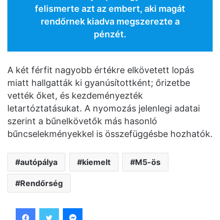
felismerte azt az embert, aki magát
rendőrnek kiadva megszerezte a
pénzét.
A két férfit nagyobb értékre elkövetett lopás
miatt hallgatták ki gyanúsítottként; őrizetbe
vették őket, és kezdeményezték
letartóztatásukat. A nyomozás jelenlegi adatai
szerint a bűnelkövetők más hasonló
bűncselekményekkel is összefüggésbe hozhatók.
autópálya
kiemelt
M5-ös
Rendőrség
Facebook
Twitter
Messenger