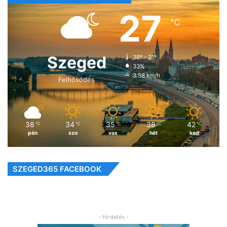
27
℃
Szeged
38º - 21º
33%
3.58 km/h
Felhősödés
38
34
35
38
42
℃
℃
℃
℃
℃
pén
szo
vas
hét
ked
SZEGED365 FACEBOOK
- Hirdetés -