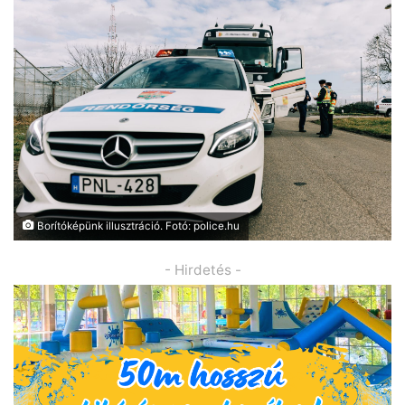
Borítóképünk illusztráció. Fotó: police.hu
- Hirdetés -