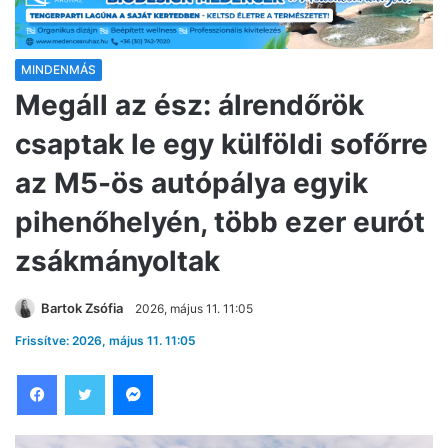
MINDENMÁS
Megáll az ész: álrendőrök
csaptak le egy külföldi sofőrre
az M5-ös autópálya egyik
pihenőhelyén, több ezer eurót
zsákmányoltak
Bartok Zsófia
2026, május 11. 11:05
Frissítve: 2026, május 11. 11:05
Facebook
Twitter
Messenger