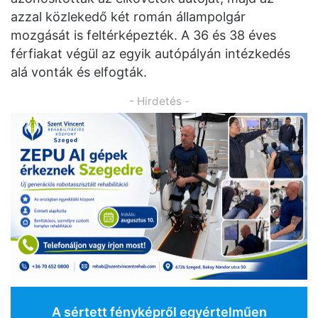
azzal közlekedő két román állampolgár
mozgását is feltérképezték. A 36 és 38 éves
férfiakat végül az egyik autópályán intézkedés
alá vonták és elfogták.
- Hirdetés -
A sértett fényképről egyértelműen