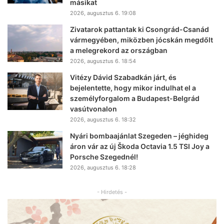
másikat
2026, augusztus 6. 19:08
Zivatarok pattantak ki Csongrád-Csanád
vármegyében, miközben jócskán megdőlt
a melegrekord az országban
2026, augusztus 6. 18:54
Vitézy Dávid Szabadkán járt, és
bejelentette, hogy mikor indulhat el a
személyforgalom a Budapest-Belgrád
vasútvonalon
2026, augusztus 6. 18:32
Nyári bombaajánlat Szegeden – jéghideg
áron vár az új Škoda Octavia 1.5 TSI Joy a
Porsche Szegednél!
2026, augusztus 6. 18:28
- Hirdetés -