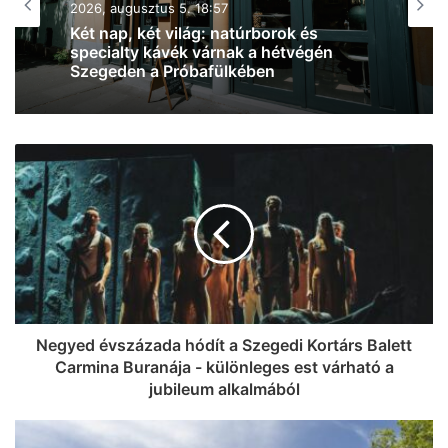
„Az akadályokat elhárítottuk, de
csináltunk nektek még néhányat” – újra
megnyitott az 50 méteres Waterplay
akadálypálya a hódmezővásárhelyi
Török Sándor Strandfürdőben
Negyed évszázada hódít a Szegedi Kortárs Balett
Carmina Buranája - különleges est várható a
jubileum alkalmából