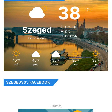
38
℃
Szeged
40º - 26º
17%
1.19 km/h
Felhősödés
40
40
35
35
38
℃
℃
℃
℃
℃
csü
pén
szo
vas
hét
SZEGED365 FACEBOOK
- Hirdetés -