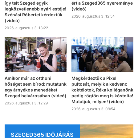
így telt Szeged egyik
ért a Szeged365 nyereménye
legközvetlenebb nyári estéje!
(videó)
Szénási Róbertet kérdeztük
2026, augusztus 3. 12:54
(videó)
2026, augusztus 3. 13:22
Amikor már az otthoni
Megkérdeztük a Pixel
hőséget sem bírod: mutatunk
pultosát, melyik a kedvenc
egy árnyékos menedéket
koktélotok, Réka kolléganőnk
Szeged belvárosában (videó)
pedig rögtön meg is kóstolta!
Mutatjuk, milyen! (videó)
2026, augusztus 3. 12:29
2026, augusztus 3. 09:54
SZEGED365 IDŐJÁRÁS