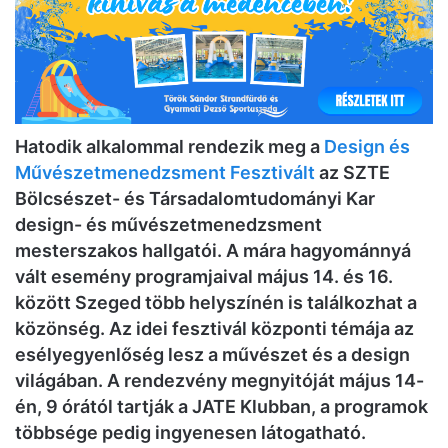
Hatodik alkalommal rendezik meg a
Design és
Művészetmenedzsment Fesztivált
az SZTE
Bölcsészet- és Társadalomtudományi Kar
design- és művészetmenedzsment
mesterszakos hallgatói. A mára hagyománnyá
vált esemény programjaival május 14. és 16.
között Szeged több helyszínén is találkozhat a
közönség. Az idei fesztivál központi témája az
esélyegyenlőség lesz a művészet és a design
világában. A rendezvény megnyitóját május 14-
én, 9 órától tartják a JATE Klubban, a programok
többsége pedig ingyenesen látogatható.