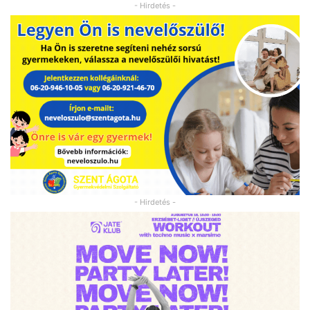
- Hirdetés -
- Hirdetés -