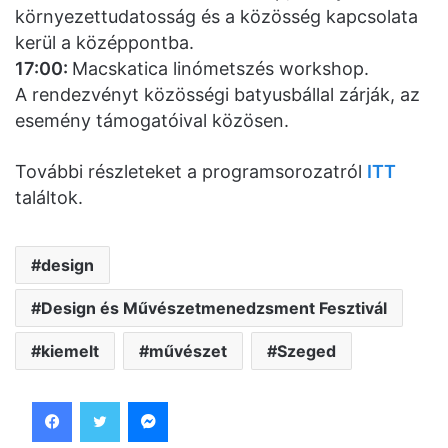
környezettudatosság és a közösség kapcsolata
kerül a középpontba.
17:00:
Macskatica linómetszés workshop.
A rendezvényt közösségi batyusbállal zárják, az
esemény támogatóival közösen.
További részleteket a programsorozatról
ITT
találtok.
design
Design és Művészetmenedzsment Fesztivál
kiemelt
művészet
Szeged
Facebook
Twitter
Messenger