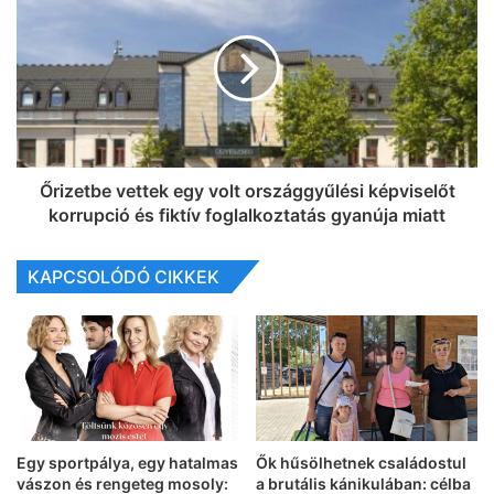
Őrizetbe vettek egy volt országgyűlési képviselőt
korrupció és fiktív foglalkoztatás gyanúja miatt
KAPCSOLÓDÓ CIKKEK
Egy sportpálya, egy hatalmas
Ők hűsölhetnek családostul
vászon és rengeteg mosoly:
a brutális kánikulában: célba