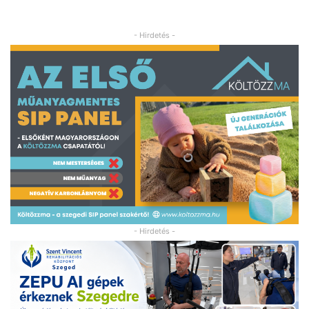
- Hirdetés -
- Hirdetés -