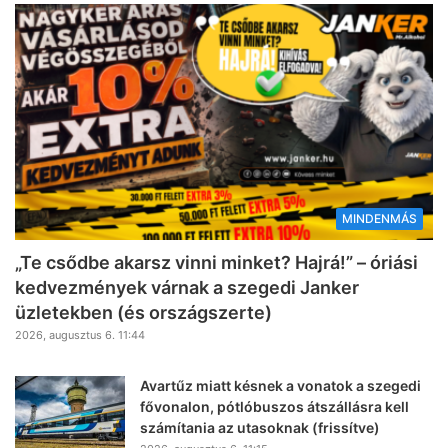
MINDENMÁS
„Te csődbe akarsz vinni minket? Hajrá!” – óriási
kedvezmények várnak a szegedi Janker
üzletekben (és országszerte)
2026, augusztus 6. 11:44
Avartűz miatt késnek a vonatok a szegedi
fővonalon, pótlóbuszos átszállásra kell
számítania az utasoknak (frissítve)