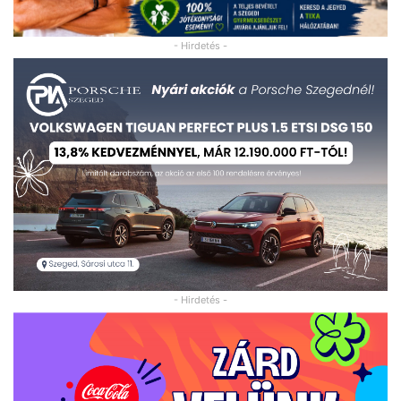
- Hirdetés -
- Hirdetés -