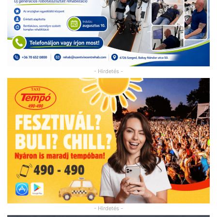
- Hirdetés -
- Hirdetés -