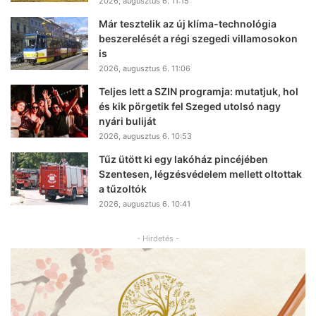
2026, augusztus 6. 11:15
Már tesztelik az új klíma-technológia
beszerelését a régi szegedi villamosokon
is
2026, augusztus 6. 11:06
Teljes lett a SZIN programja: mutatjuk, hol
és kik pörgetik fel Szeged utolsó nagy
nyári buliját
2026, augusztus 6. 10:53
Tűz ütött ki egy lakóház pincéjében
Szentesen, légzésvédelem mellett oltottak
a tűzoltók
2026, augusztus 6. 10:41
- Hirdetés -