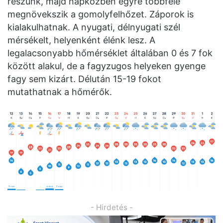
részünk, majd napközben egyre többfelé
megnövekszik a gomolyfelhőzet. Záporok is
kialakulhatnak. A nyugati, délnyugati szél
mérsékelt, helyenként élénk lesz. A
legalacsonyabb hőmérséklet általában 0 és 7 fok
között alakul, de a fagyzugos helyeken gyenge
fagy sem kizárt. Délután 15-19 fokot
mutathatnak a hőmérők.
- Hirdetés -