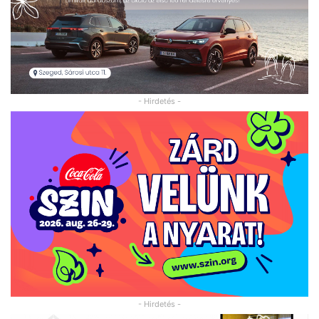
- Hirdetés -
- Hirdetés -