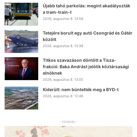
Újabb tahó parkolás: megint akadályozták
a tram-train-t
2026, augusztus 8. 13:58
Tetejére borult egy autó Csongrád és Gátér
között
2026, augusztus 8. 13:39
Titkos szavazáson döntött a Tisza-
frakció: Baka Andrást jelölik köztársasági
elnöknek
2026, augusztus 8. 13:05
Kiderült: nem büntették meg a BYD-t
2026, augusztus 8. 12:46
- Hirdetés -