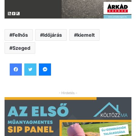
Felhős
Időjárás
kiemelt
Szeged
Facebook
Twitter
Messenger
- Hirdetés -