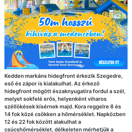
Kedden markáns hidegfront érkezik Szegedre,
eső és zápor is kialakulhat. Az érkező
hidegfront mögött északnyugatira fordul a szél,
melyet sokfelé erős, helyenként viharos
széllökések kísérnek majd. Kora reggelre 8 és
14 fok közé csökken a hőmérséklet. Napközben
12 és 22 fok között alakulhat a
csúcshőmérséklet, délkeleten mérhetjük a