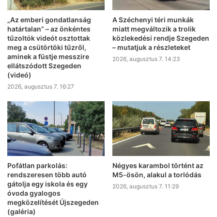
„Az emberi gondatlanság
A Széchenyi téri munkák
határtalan” – az önkéntes
miatt megváltozik a trolik
tűzoltók videót osztottak
közlekedési rendje Szegeden
meg a csütörtöki tűzről,
– mutatjuk a részleteket
aminek a füstje messzire
2026, augusztus 7. 14:23
ellátszódott Szegeden
(videó)
2026, augusztus 7. 16:27
Pofátlan parkolás:
Négyes karambol történt az
rendszeresen több autó
M5-ösön, alakul a torlódás
gátolja egy iskola és egy
2026, augusztus 7. 11:29
óvoda gyalogos
megközelítését Újszegeden
(galéria)