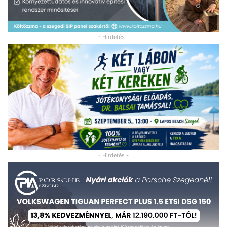
- Hirdetés -
- Hirdetés -