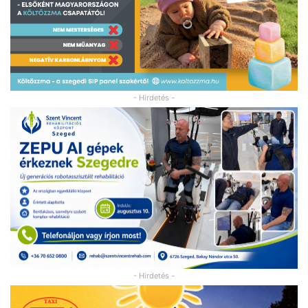
- Hirdetés -
- Hirdetés -