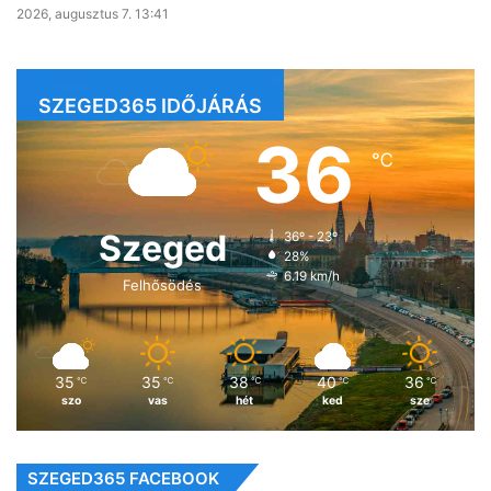
2026, augusztus 7. 13:41
SZEGED365 IDŐJÁRÁS
36
℃
Szeged
36º - 23º
28%
6.19 km/h
Felhősödés
35
35
38
40
36
℃
℃
℃
℃
℃
szo
vas
hét
ked
sze
SZEGED365 FACEBOOK