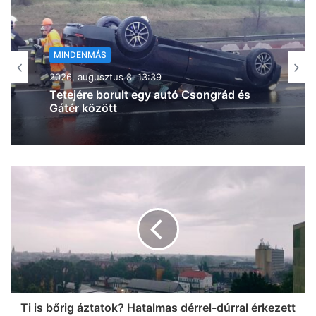
MINDENMÁS
2026, augusztus 8. 11:46
Durva ráfutásos baleset történt az M5-
ös autópályán
Ti is bőrig áztatok? Hatalmas dérrel-dúrral érkezett