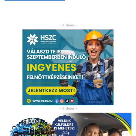
- Hirdetés -
- Hirdetés -