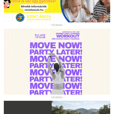
- Hirdetés -
- Hirdetés -