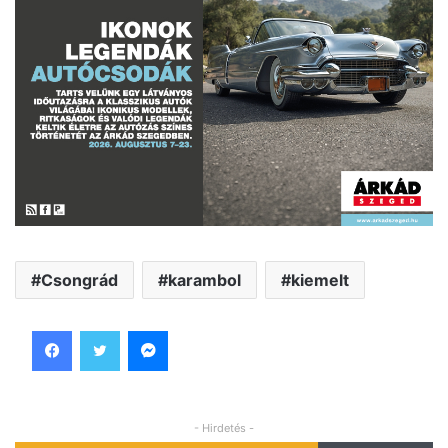
Csongrád
karambol
kiemelt
Facebook
Twitter
Messenger
- Hirdetés -