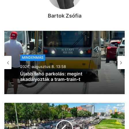
Bartok Zsófia
MINDENMÁS
2026, augusztus 8. 13:39
Tetejére borult egy autó Csongrád és
Gátér között