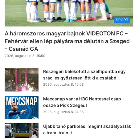
SPORT
A háromszoros magyar bajnok VIDEOTON FC –
Fehérvár ellen lép pályára ma délután a Szeged
– Csanád GA
2026, augusztus 8. 15:50
Részegen belekötött a szelfipontba egy
srác, és győztesen jött ki a csatából
2026, augusztus 8. 15:08
Meccsnap van: a HBC Nantessel csap
össze a Pick Szeged!
2026, augusztus 8. 14:36
Újabb tahó parkolás: megint akadályozták
a tram-train-t