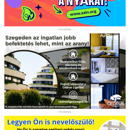
- Hirdetés -
- Hirdetés -