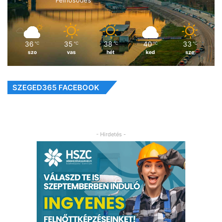
Felhősödés
36
35
38
40
33
℃
℃
℃
℃
℃
szo
vas
hét
ked
sze
SZEGED365 FACEBOOK
- Hirdetés -