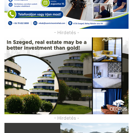
- Hirdetés -
- Hirdetés -