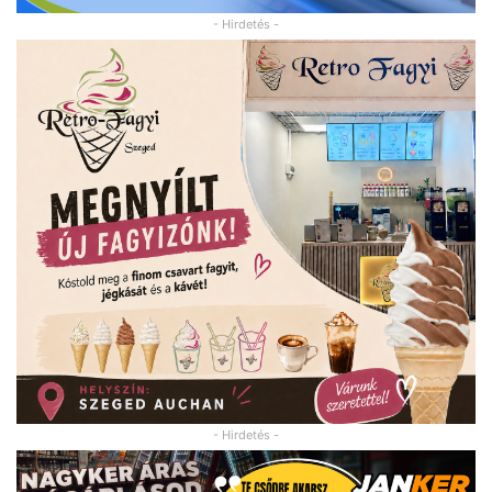
- Hirdetés -
- Hirdetés -