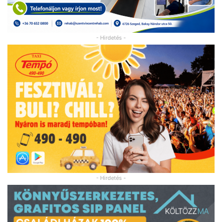
- Hirdetés -
- Hirdetés -