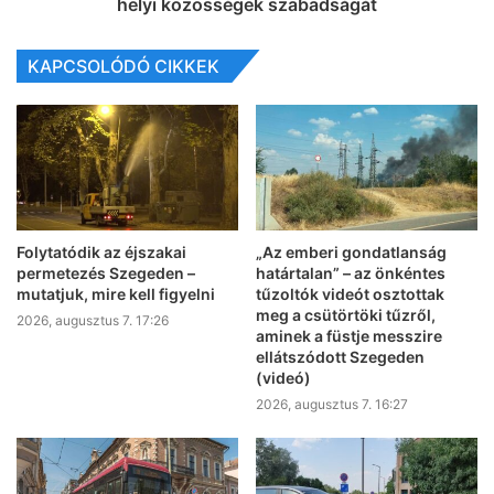
helyi közösségek szabadságát
KAPCSOLÓDÓ CIKKEK
Folytatódik az éjszakai
„Az emberi gondatlanság
permetezés Szegeden –
határtalan” – az önkéntes
mutatjuk, mire kell figyelni
tűzoltók videót osztottak
meg a csütörtöki tűzről,
2026, augusztus 7. 17:26
aminek a füstje messzire
ellátszódott Szegeden
(videó)
2026, augusztus 7. 16:27