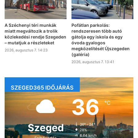
A Széchenyi téri munkák
Pofátlan parkolás:
miatt megváltozik a trolik
rendszeresen több autó
közlekedési rendje Szegeden
gátolja egy iskola és egy
– mutatjuk a részleteket
óvoda gyalogos
megközelítését Újszegeden
2026, augusztus 7. 14:23
(galéria)
2026, augusztus 7. 13:41
SZEGED365 IDŐJÁRÁS
36
℃
Szeged
36º - 24º
28%
6.64 km/h