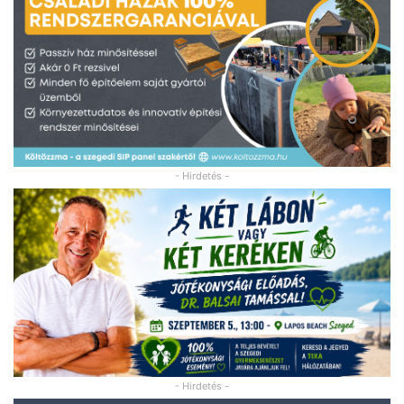
- Hirdetés -
- Hirdetés -