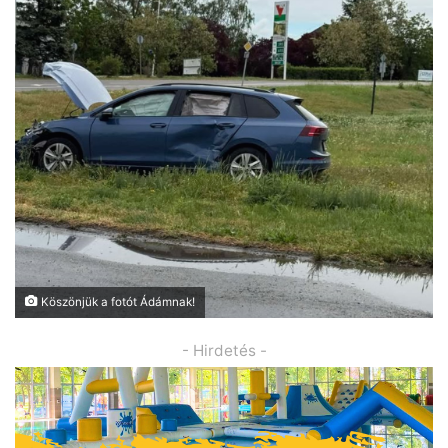
Köszönjük a fotót Ádámnak!
- Hirdetés -