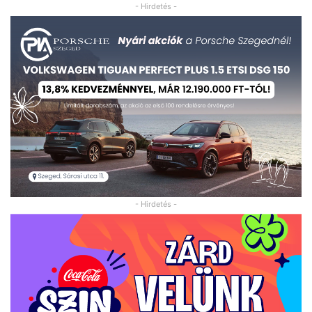
- Hirdetés -
- Hirdetés -