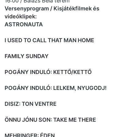
16:00 / Balázs Béla terem
Versenyprogram / Kisjátékfilmek és
videóklipek:
ASTRONAUTA
I USED TO CALL THAT MAN HOME
FAMILY SUNDAY
POGÁNY INDULÓ: KETTŐ/KETTŐ
POGÁNY INDULÓ: LELKEM, NYUGODJ!
DISIZ: TON VENTRE
ÖNNU JÓNU SON: TAKE ME THERE
MEHRINGER: ÉDEN