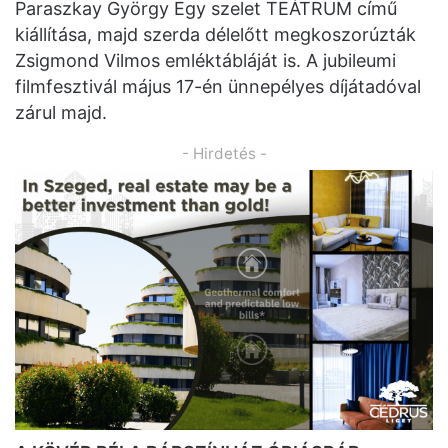
Paraszkay György Egy szelet TEÁTRUM című
kiállítása, majd szerda délelőtt megkoszorúzták
Zsigmond Vilmos emléktábláját is. A jubileumi
filmfesztivál május 17-én ünnepélyes díjátadóval
zárul majd.
- Hirdetés -