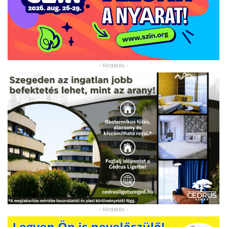
- Hirdetés -
- Hirdetés -