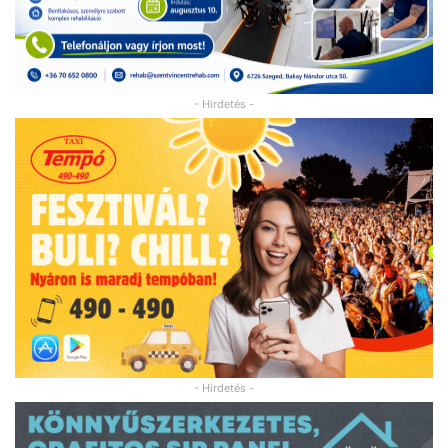
- Hirdetés -
- Hirdetés -