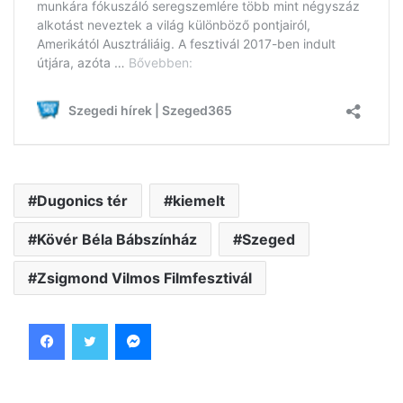
Dugonics tér
kiemelt
Kövér Béla Bábszínház
Szeged
Zsigmond Vilmos Filmfesztivál
Facebook
Twitter
Messenger