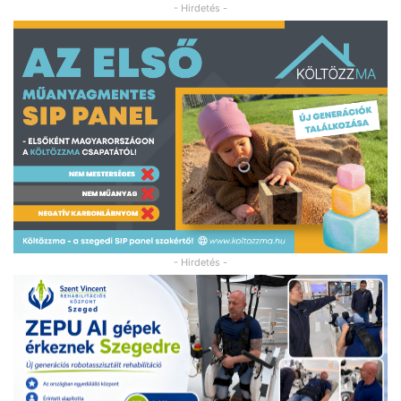
- Hirdetés -
- Hirdetés -