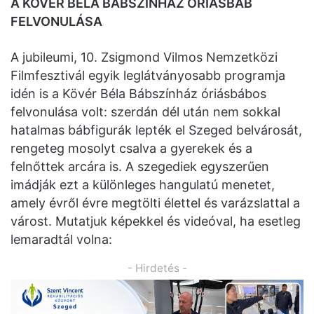
A KÖVÉR BÉLA BÁBSZÍNHÁZ ÓRIÁSBÁB
FELVONULÁSA
A jubileumi, 10. Zsigmond Vilmos Nemzetközi
Filmfesztivál egyik leglátványosabb programja
idén is a Kövér Béla Bábszínház óriásbábos
felvonulása volt: szerdán dél után nem sokkal
hatalmas bábfigurák lepték el Szeged belvárosát,
rengeteg mosolyt csalva a gyerekek és a
felnőttek arcára is. A szegediek egyszerűen
imádják ezt a különleges hangulatú menetet,
amely évről évre megtölti élettel és varázslattal a
várost. Mutatjuk képekkel és videóval, ha esetleg
lemaradtál volna:
- Hirdetés -