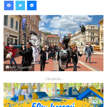
Facebook
Twitter
Messenger
Fotó: Szeged365
- Hirdetés -