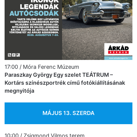
17:00 / Móra Ferenc Múzeum
Paraszkay György Egy szelet TEÁTRUM –
Kortárs színészportrék című fotókiállításának
megnyitója
MÁJUS 13. SZERDA
10:00 / Zsigmond Vilmos terem