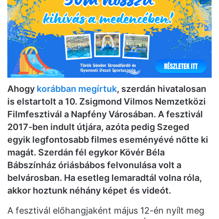
Ahogy
korábban megírtuk
, szerdán hivatalosan
is elstartolt a 10. Zsigmond Vilmos Nemzetközi
Filmfesztivál a Napfény Városában. A fesztivál
2017-ben indult útjára, azóta pedig Szeged
egyik legfontosabb filmes eseményévé nőtte ki
magát. Szerdán fél egykor Kövér Béla
Bábszínház óriásbábos felvonulása volt a
belvárosban. Ha esetleg lemaradtál volna róla,
akkor hoztunk néhány képet
és videót.
A fesztivál előhangjaként május 12-én nyílt meg