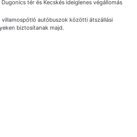
: Dugonics tér és Kecskés ideiglenes végállomás
ű villamospótló autóbuszok közötti átszállási
yeken biztosítanak majd.