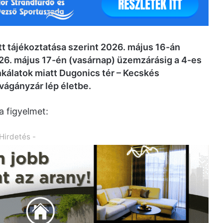
tt tájékoztatása szerint 2026. május 16-án
6. május 17-én (vasárnap) üzemzárásig a 4-es
kálatok miatt Dugonics tér – Kecskés
vágányzár lép életbe.
a figyelmet:
 Hirdetés -