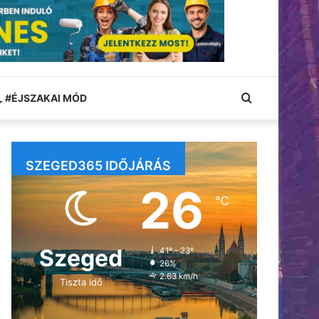
Keresés:
#ÉJSZAKAI MÓD
SZEGED365 IDŐJÁRÁS
26
℃
Szeged
41º - 23º
26%
2.63 km/h
Tiszta idő