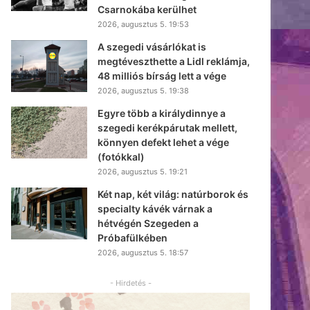
Csarnokába kerülhet
2026, augusztus 5. 19:53
A szegedi vásárlókat is
megtéveszthette a Lidl reklámja,
48 milliós bírság lett a vége
2026, augusztus 5. 19:38
Egyre több a királydinnye a
szegedi kerékpárutak mellett,
könnyen defekt lehet a vége
(fotókkal)
2026, augusztus 5. 19:21
Két nap, két világ: natúrborok és
specialty kávék várnak a
hétvégén Szegeden a
Próbafülkében
2026, augusztus 5. 18:57
- Hirdetés -