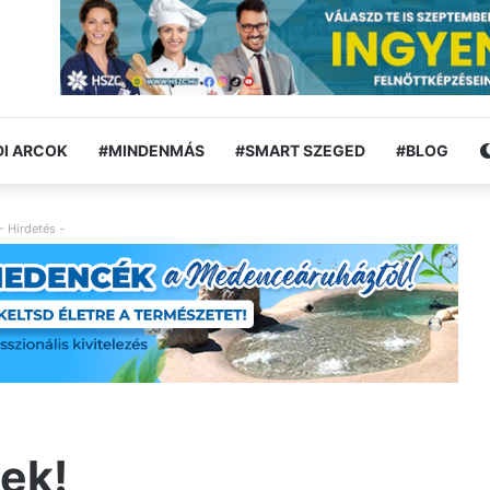
I ARCOK
#MINDENMÁS
#SMART SZEGED
#BLOG
- Hirdetés -
ek!