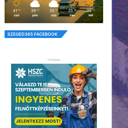
41
39
35
35
38
℃
℃
℃
℃
℃
csü
pén
szo
vas
hét
SZEGED365 FACEBOOK
- Hirdetés -