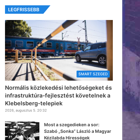
LEGFRISSEBB
SMART SZEGED
Normális közlekedési lehetőségeket és
infrastruktúra-fejlesztést követelnek a
Klebelsberg-telepiek
2026, augusztus 5. 20:32
Most a szegedieken a sor:
Szabó „Sonka” László a Magyar
Kézilabda Hírességek