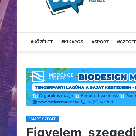
#KÖZÉLET
#KIKAPCS
#SPORT
#SZEGED
SMART SZEGED
Figyelem, szegedi