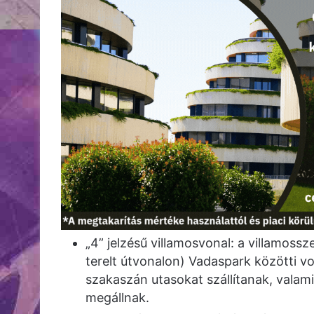
„4” jelzésű villamosvonal: a villamoss
terelt útvonalon) Vadaspark közötti v
szakaszán utasokat szállítanak, valami
megállnak.