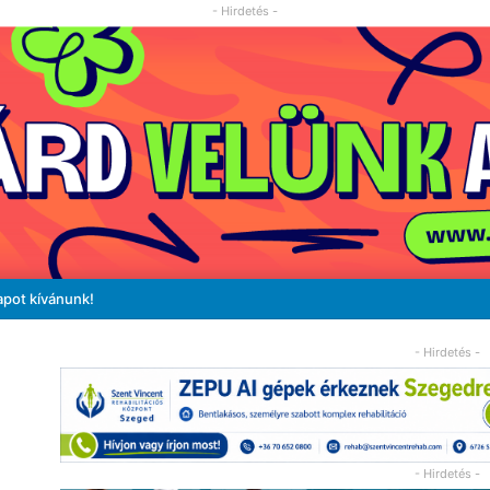
- Hirdetés -
apot kívánunk!
- Hirdetés -
- Hirdetés -