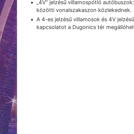
„4V” jelzésű villamospótló autóbuszok
közötti vonalszakaszon közlekednek.
A 4-es jelzésű villamosok és 4V jelzés
kapcsolatot a Dugonics tér megállóhel