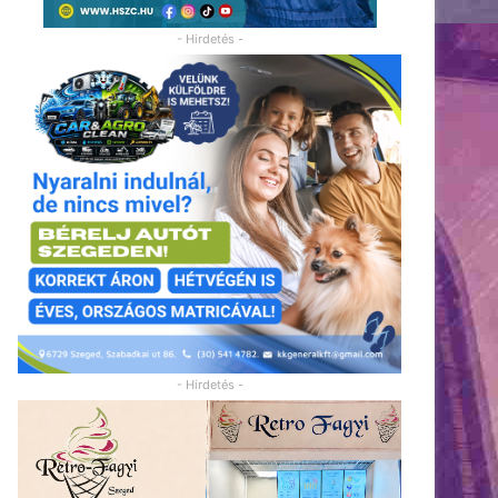
- Hirdetés -
- Hirdetés -