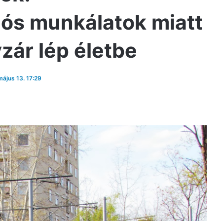
iós munkálatok miatt
zár lép életbe
május 13. 17:29