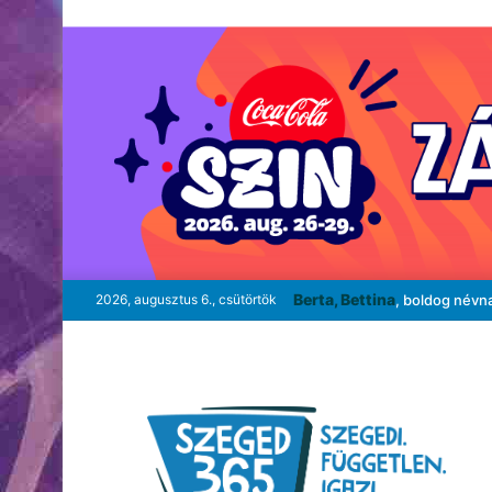
Berta, Bettina
2026, augusztus 6., csütörtök
, boldog névn