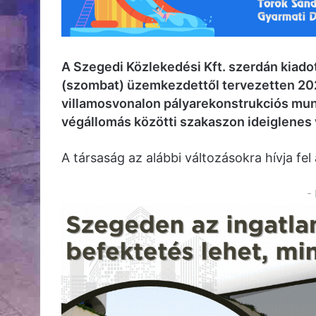
A Szegedi Közlekedési Kft. szerdán kiado
(szombat) üzemkezdettől tervezetten 202
villamosvonalon pályarekonstrukciós mun
végállomás közötti szakaszon ideiglenes 
A társaság az alábbi változásokra hívja fel 
-