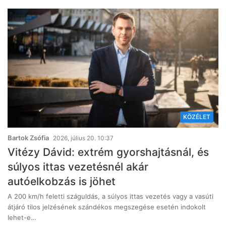
KÖZÉLET
Bartok Zsófia
2026, július 20. 10:37
Vitézy Dávid: extrém gyorshajtásnál, és
súlyos ittas vezetésnél akár
autóelkobzás is jöhet
A 200 km/h feletti száguldás, a súlyos ittas vezetés vagy a vasúti
átjáró tilos jelzésének szándékos megszegése esetén indokolt
lehet-e…