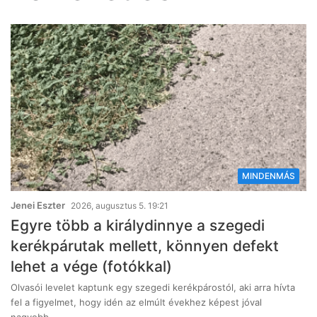
MINDENMÁS
Jenei Eszter
2026, augusztus 5. 19:21
Egyre több a királydinnye a szegedi
kerékpárutak mellett, könnyen defekt
lehet a vége (fotókkal)
Olvasói levelet kaptunk egy szegedi kerékpárostól, aki arra hívta
fel a figyelmet, hogy idén az elmúlt évekhez képest jóval