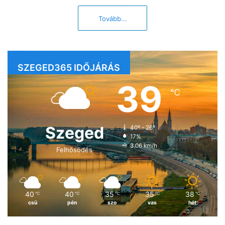
Tovább...
SZEGED365 IDŐJÁRÁS
39
℃
Szeged
40º - 26º
17%
3.06 km/h
Felhősödés
40
40
35
35
38
℃
℃
℃
℃
℃
csü
pén
szo
vas
hét