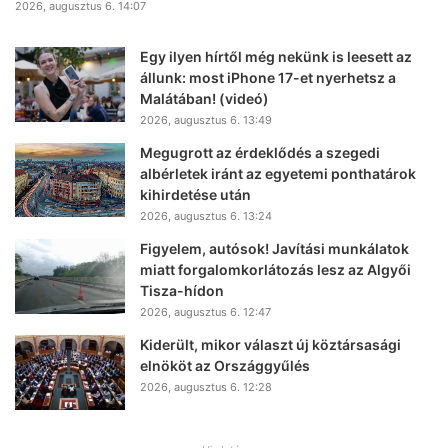
2026, augusztus 6. 14:07
Egy ilyen hírtől még nekünk is leesett az
állunk: most iPhone 17-et nyerhetsz a
Malátában! (videó)
2026, augusztus 6. 13:49
Megugrott az érdeklődés a szegedi
albérletek iránt az egyetemi ponthatárok
kihirdetése után
2026, augusztus 6. 13:24
Figyelem, autósok! Javítási munkálatok
miatt forgalomkorlátozás lesz az Algyői
Tisza-hídon
2026, augusztus 6. 12:47
Kiderült, mikor választ új köztársasági
elnököt az Országgyűlés
2026, augusztus 6. 12:28