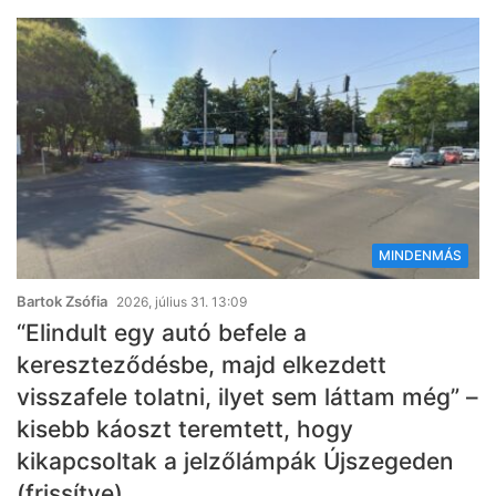
MINDENMÁS
Bartok Zsófia
2026, július 31. 13:09
“Elindult egy autó befele a
kereszteződésbe, majd elkezdett
visszafele tolatni, ilyet sem láttam még” –
kisebb káoszt teremtett, hogy
kikapcsoltak a jelzőlámpák Újszegeden
(frissítve)