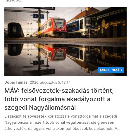
nagyobb…
MINDENMÁS
Dobai Tamás
2026, augusztus 5. 13:14
MÁV: felsővezeték-szakadás történt,
több vonat forgalma akadályozott a
szegedi Nagyállomásnál
Elszakadt felsővezeték korlátozza a vonatforgalmat a szegedi
Nagyállomásnál, ezért több vonal végállomását ideiglenesen
áthelyezték, és egyes vonalakon pótlóbuszok közlekednek. A…