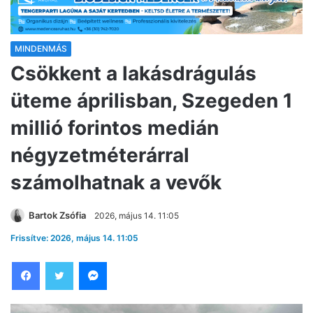
MINDENMÁS
Csökkent a lakásdrágulás
üteme áprilisban, Szegeden 1
millió forintos medián
négyzetméterárral
számolhatnak a vevők
Bartok Zsófia
2026, május 14. 11:05
Frissítve: 2026, május 14. 11:05
Facebook
Twitter
Messenger