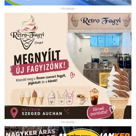
- Hirdetés -
- Hirdetés -