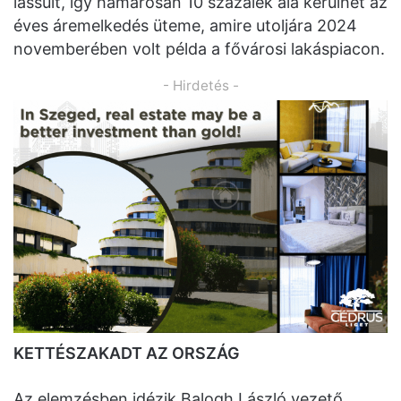
lassult, így hamarosan 10 százalék alá kerülhet az
éves áremelkedés üteme, amire utoljára 2024
novemberében volt példa a fővárosi lakáspiacon.
- Hirdetés -
KETTÉSZAKADT AZ ORSZÁG
Az elemzésben idézik Balogh László vezető