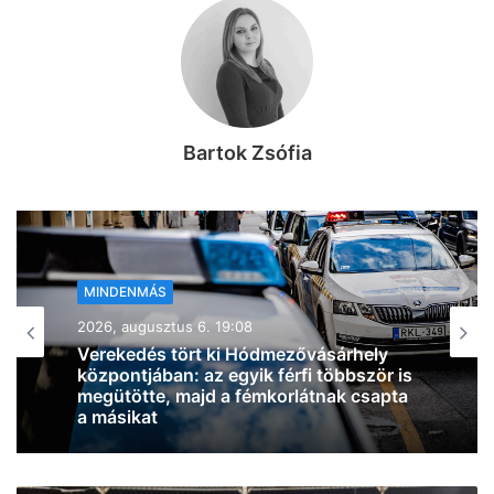
Bartok Zsófia
MINDENMÁS
2026, augusztus 6. 18:54
Zivatarok pattantak ki Csongrád-
Csanád vármegyében, miközben
jócskán megdőlt a melegrekord az
országban