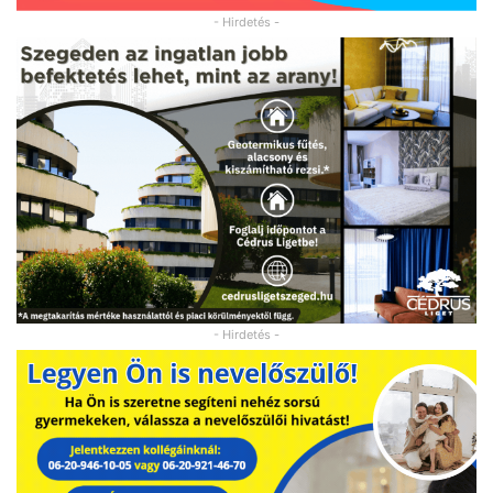
- Hirdetés -
- Hirdetés -