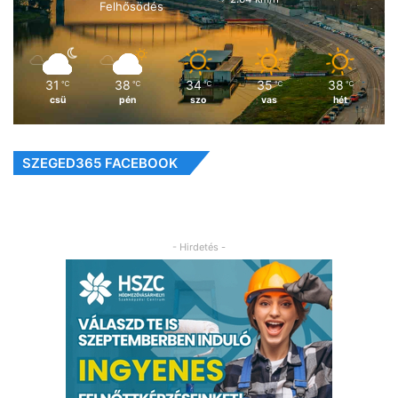
Felhősödés
31
38
34
35
38
℃
℃
℃
℃
℃
csü
pén
szo
vas
hét
SZEGED365 FACEBOOK
- Hirdetés -