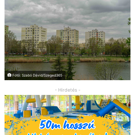
Fotó: Szabó Dávid/Szeged365
- Hirdetés -