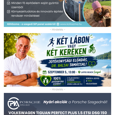
- Hirdetés -
- Hirdetés -