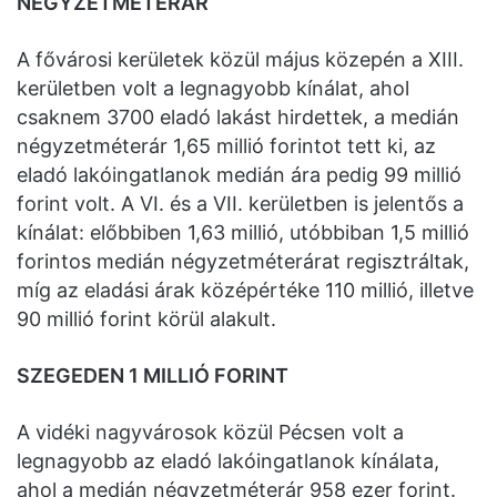
NÉGYZETMÉTERÁR
A fővárosi kerületek közül május közepén a XIII.
kerületben volt a legnagyobb kínálat, ahol
csaknem 3700 eladó lakást hirdettek, a medián
négyzetméterár 1,65 millió forintot tett ki, az
eladó lakóingatlanok medián ára pedig 99 millió
forint volt. A VI. és a VII. kerületben is jelentős a
kínálat: előbbiben 1,63 millió, utóbbiban 1,5 millió
forintos medián négyzetméterárat regisztráltak,
míg az eladási árak középértéke 110 millió, illetve
90 millió forint körül alakult.
SZEGEDEN 1 MILLIÓ FORINT
A vidéki nagyvárosok közül Pécsen volt a
legnagyobb az eladó lakóingatlanok kínálata,
ahol a medián négyzetméterár 958 ezer forint.