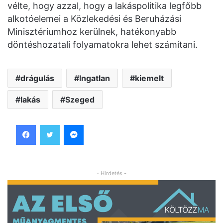
vélte, hogy azzal, hogy a lakáspolitika legfőbb
alkotóelemei a Közlekedési és Beruházási
Minisztériumhoz kerülnek, hatékonyabb
döntéshozatali folyamatokra lehet számítani.
drágulás
Ingatlan
kiemelt
lakás
Szeged
Facebook
Twitter
Messenger
- Hirdetés -