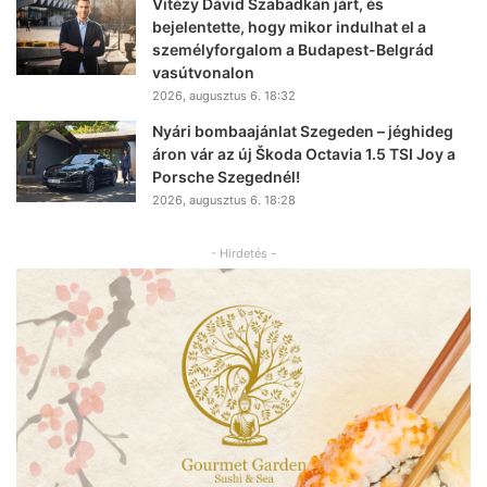
Vitézy Dávid Szabadkán járt, és
bejelentette, hogy mikor indulhat el a
személyforgalom a Budapest-Belgrád
vasútvonalon
2026, augusztus 6. 18:32
Nyári bombaajánlat Szegeden – jéghideg
áron vár az új Škoda Octavia 1.5 TSI Joy a
Porsche Szegednél!
2026, augusztus 6. 18:28
- Hirdetés -