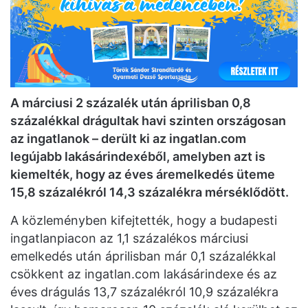
A márciusi 2 százalék után áprilisban 0,8
százalékkal drágultak havi szinten országosan
az ingatlanok – derült ki az ingatlan.com
legújabb lakásárindexéből, amelyben azt is
kiemelték, hogy az éves áremelkedés üteme
15,8 százalékról 14,3 százalékra mérséklődött.
A közleményben kifejtették, hogy a budapesti
ingatlanpiacon az 1,1 százalékos márciusi
emelkedés után áprilisban már 0,1 százalékkal
csökkent az ingatlan.com lakásárindexe és az
éves drágulás 13,7 százalékról 10,9 százalékra