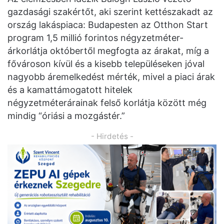
gazdasági szakértőt, aki szerint kettészakadt az
ország lakáspiaca: Budapesten az Otthon Start
program 1,5 millió forintos négyzetméter-
árkorlátja októbertől megfogta az árakat, míg a
fővároson kívül és a kisebb településeken jóval
nagyobb áremelkedést mérték, mivel a piaci árak
és a kamattámogatott hitelek
négyzetméterárainak felső korlátja között még
mindig “óriási a mozgástér.”
- Hirdetés -