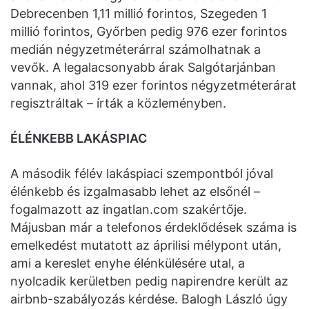
Debrecenben 1,11 millió forintos, Szegeden 1
millió forintos, Győrben pedig 976 ezer forintos
medián négyzetméterárral számolhatnak a
vevők. A legalacsonyabb árak Salgótarjánban
vannak, ahol 319 ezer forintos négyzetméterárat
regisztráltak – írták a közleményben.
ÉLÉNKEBB LAKÁSPIAC
A második félév lakáspiaci szempontból jóval
élénkebb és izgalmasabb lehet az elsőnél –
fogalmazott az ingatlan.com szakértője.
Májusban már a telefonos érdeklődések száma is
emelkedést mutatott az áprilisi mélypont után,
ami a kereslet enyhe élénkülésére utal, a
nyolcadik kerületben pedig napirendre került az
airbnb-szabályozás kérdése. Balogh László úgy