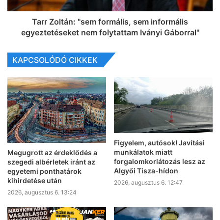
Tarr Zoltán: "sem formális, sem informális
egyeztetéseket nem folytattam Iványi Gáborral"
KAPCSOLÓDÓ CIKKEK
Figyelem, autósok! Javítási
munkálatok miatt
Megugrott az érdeklődés a
forgalomkorlátozás lesz az
szegedi albérletek iránt az
Algyői Tisza-hídon
egyetemi ponthatárok
kihirdetése után
2026, augusztus 6. 12:47
2026, augusztus 6. 13:24