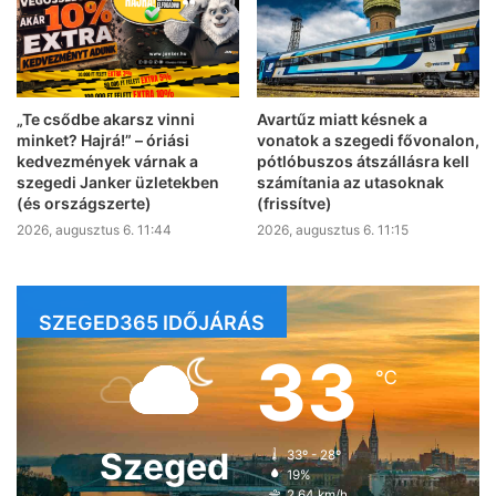
„Te csődbe akarsz vinni
Avartűz miatt késnek a
minket? Hajrá!” – óriási
vonatok a szegedi fővonalon,
kedvezmények várnak a
pótlóbuszos átszállásra kell
szegedi Janker üzletekben
számítania az utasoknak
(és országszerte)
(frissítve)
2026, augusztus 6. 11:44
2026, augusztus 6. 11:15
SZEGED365 IDŐJÁRÁS
33
℃
Szeged
33º - 28º
19%
2.64 km/h