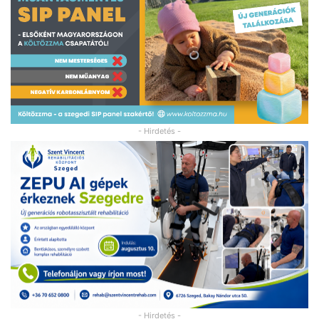
- Hirdetés -
- Hirdetés -