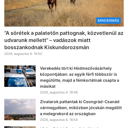
MINDENMÁS
“A sörétek a palatetőn pattognak, közvetlenül az
udvarunk mellett” – vadászok miatt
bosszankodnak Kiskundorozsmán
2026, augusztus 6. 19:50
Verekedés tört ki Hódmezővásárhely
központjában: az egyik férfi többször is
megütötte, majd a fémkorlátnak csapta a
másikat
2026, augusztus 6. 19:08
Zivatarok pattantak ki Csongrád-Csanád
vármegyében, miközben jócskán megdőlt
a melegrekord az országban
2026, augusztus 6. 18:54