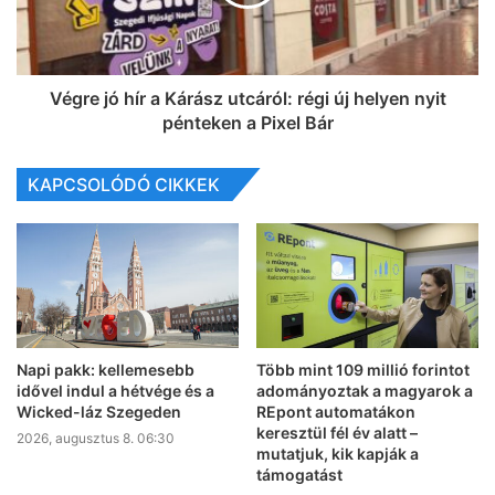
Végre jó hír a Kárász utcáról: régi új helyen nyit
pénteken a Pixel Bár
KAPCSOLÓDÓ CIKKEK
Napi pakk: kellemesebb
Több mint 109 millió forintot
idővel indul a hétvége és a
adományoztak a magyarok a
Wicked-láz Szegeden
REpont automatákon
keresztül fél év alatt –
2026, augusztus 8. 06:30
mutatjuk, kik kapják a
támogatást