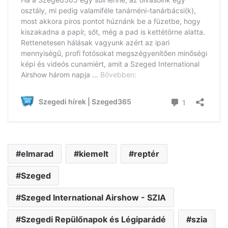
elmarad
kiemelt
reptér
Szeged
Szeged International Airshow - SZIA
Szegedi Repülőnapok és Légiparádé
szia