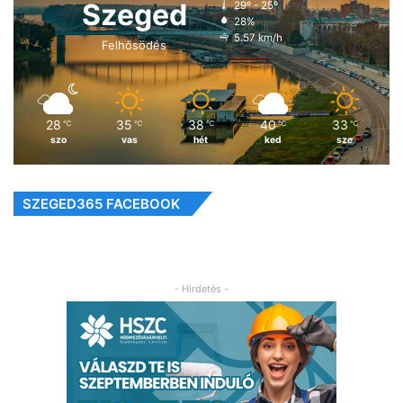
Szeged
29º - 25º
28%
5.57 km/h
Felhősödés
28
35
38
40
33
℃
℃
℃
℃
℃
szo
vas
hét
ked
sze
SZEGED365 FACEBOOK
- Hirdetés -