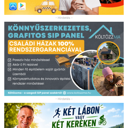
- Hirdetés -
- Hirdetés -