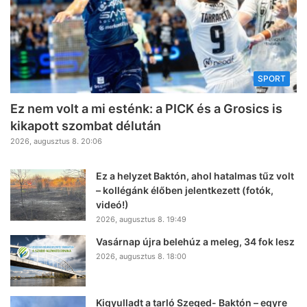
SPORT
Ez nem volt a mi esténk: a PICK és a Grosics is
kikapott szombat délután
2026, augusztus 8. 20:06
Ez a helyzet Baktón, ahol hatalmas tűz volt
– kollégánk élőben jelentkezett (fotók,
videó!)
2026, augusztus 8. 19:49
Vasárnap újra belehúz a meleg, 34 fok lesz
2026, augusztus 8. 18:00
Kigyulladt a tarló Szeged- Baktón – egyre