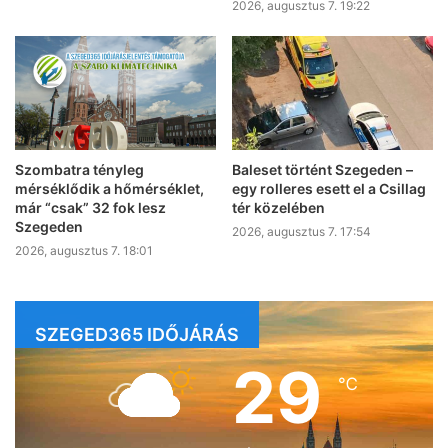
2026, augusztus 7. 19:22
Szombatra tényleg
Baleset történt Szegeden –
mérséklődik a hőmérséklet,
egy rolleres esett el a Csillag
már “csak” 32 fok lesz
tér közelében
Szegeden
2026, augusztus 7. 17:54
2026, augusztus 7. 18:01
SZEGED365 IDŐJÁRÁS
29
℃