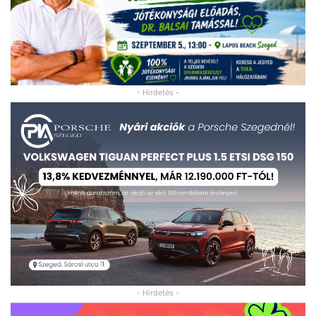
- Hirdetés -
- Hirdetés -