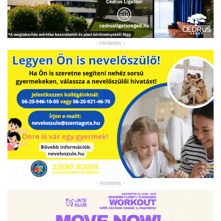
- Hirdetés -
- Hirdetés -