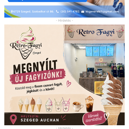
- Hirdetés -
- Hirdetés -