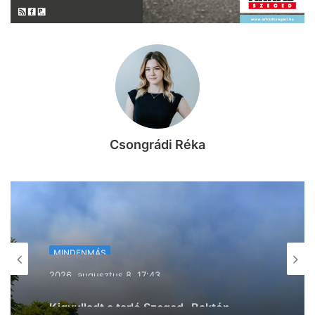
Csongrádi Réka
MINDENMÁS
2026, augusztus 8. 16:25
Petíció indult az Újszeged –
Mezőhegyes vonatok újraindításáért