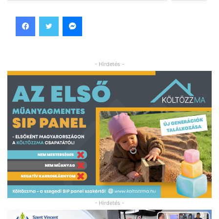
Facebook
Twitter
Messenger
- Hirdetés -
- Hirdetés -