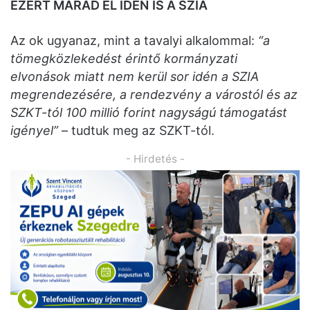
EZÉRT MARAD EL
IDÉN
IS A SZIA
Az ok ugyanaz, mint a tavalyi alkalommal:
“a
tömegközlekedést érintő kormányzati
elvonások miatt nem kerül sor idén a SZIA
megrendezésére, a rendezvény a várostól és az
SZKT-tól 100 millió forint nagyságú támogatást
igényel”
– tudtuk meg az SZKT-tól.
- Hirdetés -