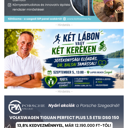
- Hirdetés -
- Hirdetés -