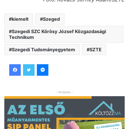
kiemelt
Szeged
Szegedi SZC Kőrösy József Közgazdasági
Technikum
Szegedi Tudományegyetem
SZTE
Facebook
Twitter
Messenger
- Hirdetés -