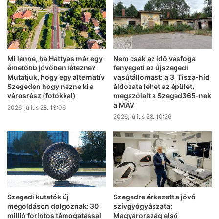
Mi lenne, ha Hattyas már egy
Nem csak az idő vasfoga
élhetőbb jövőben létezne?
fenyegeti az újszegedi
Mutatjuk, hogy egy alternatív
vasútállomást: a 3. Tisza-híd
Szegeden hogy nézne ki a
áldozata lehet az épület,
városrész (fotókkal)
megszólalt a Szeged365-nek
a MÁV
2026, július 28. 13:06
2026, július 28. 10:26
Szegedi kutatók új
Szegedre érkezett a jövő
megoldáson dolgoznak: 30
szívgyógyászata:
millió forintos támogatással
Magyarország első