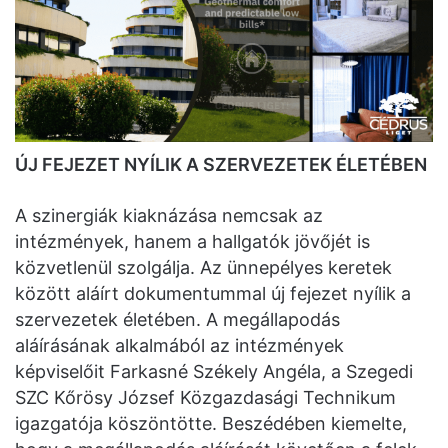
ÚJ FEJEZET NYÍLIK A SZERVEZETEK ÉLETÉBEN
A szinergiák kiaknázása nemcsak az
intézmények, hanem a hallgatók jövőjét is
közvetlenül szolgálja. Az ünnepélyes keretek
között aláírt dokumentummal új fejezet nyílik a
szervezetek életében. A megállapodás
aláírásának alkalmából az intézmények
képviselőit Farkasné Székely Angéla, a Szegedi
SZC Kőrösy József Közgazdasági Technikum
igazgatója köszöntötte. Beszédében kiemelte,