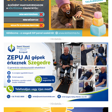
- Hirdetés -
- Hirdetés -