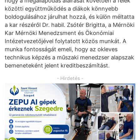
hogy a megállapodás aláírását követően a felek
közötti együttműködés a diákok könnyebb
boldogulásához járulhat hozzá, és külön méltatta
a kar részéről Dr. habil. Zsótér Brigitta, a Mérnöki
Kar Mérnöki Menedzsment és Ökonómiai
Intézetvezetőjével folytatott közös munkát. A
munka fontosságát emeli, hogy az okleves
technikus képzés a műszaki menedzser alapszak
bemeneteként jelent kreditbeszámítást.
- Hirdetés -