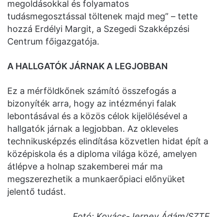
megoldásokkal és folyamatos
tudásmegosztással töltenek majd meg” – tette
hozzá Erdélyi Margit, a Szegedi Szakképzési
Centrum főigazgatója.
A HALLGATÓK JÁRNAK A LEGJOBBAN
Ez a mérföldkőnek számító összefogás a
bizonyíték arra, hogy az intézményi falak
lebontásával és a közös célok kijelölésével a
hallgatók járnak a legjobban. Az okleveles
technikusképzés elindítása közvetlen hidat épít a
középiskola és a diploma világa közé, amelyen
átlépve a holnap szakemberei már ma
megszerezhetik a munkaerőpiaci előnyüket
jelentő tudást.
Fotó: Kovács-Jerney Ádám/SZTE