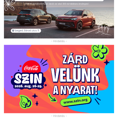
- Hirdetés -
- Hirdetés -