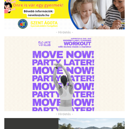
- Hirdetés -
- Hirdetés -