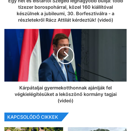
Egy hét és elstartol Szeged legnagyobb bulija: több
tízezer borospohárral, közel 160 kiállítóval
készülnek a jubileumi, 30. Borfesztiválra - a
részletekről Rácz Attilát kérdeztük! (videó)
Kárpátaljai gyermekotthonnak ajánlják fel
végkielégítésüket a leköszönő kormány tagjai
(videó)
KAPCSOLÓDÓ CIKKEK