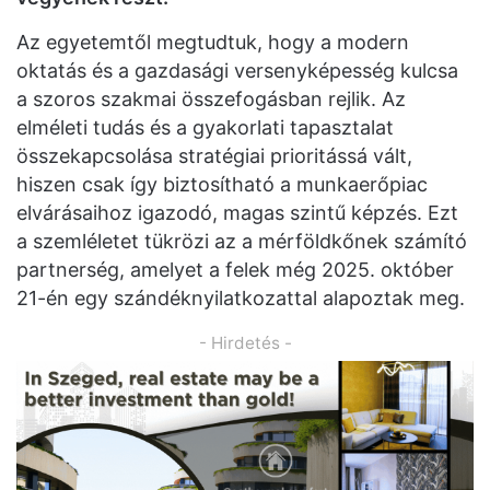
Az egyetemtől megtudtuk, hogy a modern
oktatás és a gazdasági versenyképesség kulcsa
a szoros szakmai összefogásban rejlik. Az
elméleti tudás és a gyakorlati tapasztalat
összekapcsolása stratégiai prioritássá vált,
hiszen csak így biztosítható a munkaerőpiac
elvárásaihoz igazodó, magas szintű képzés. Ezt
a szemléletet tükrözi az a mérföldkőnek számító
partnerség, amelyet a felek még 2025. október
21-én egy szándéknyilatkozattal alapoztak meg.
- Hirdetés -