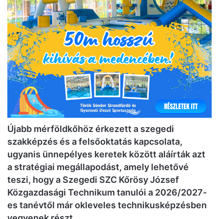
Újabb mérföldkőhöz érkezett a szegedi
szakképzés és a felsőoktatás kapcsolata,
ugyanis ünnepélyes keretek között aláírták azt
a stratégiai megállapodást, amely lehetővé
teszi, hogy a Szegedi SZC Kőrösy József
Közgazdasági Technikum tanulói a 2026/2027-
es tanévtől már okleveles technikusképzésben
vegyenek részt.