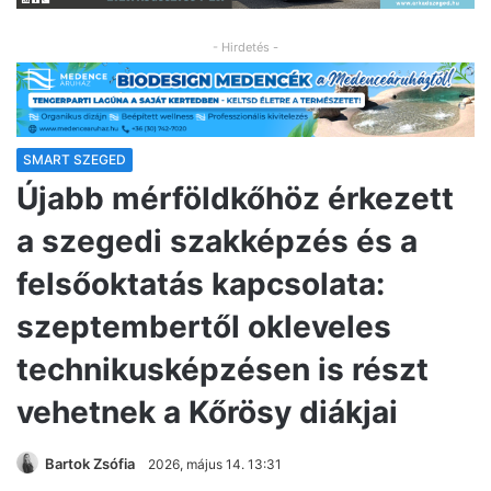
- Hirdetés -
SMART SZEGED
Újabb mérföldkőhöz érkezett
a szegedi szakképzés és a
felsőoktatás kapcsolata:
szeptembertől okleveles
technikusképzésen is részt
vehetnek a Kőrösy diákjai
Bartok Zsófia
2026, május 14. 13:31