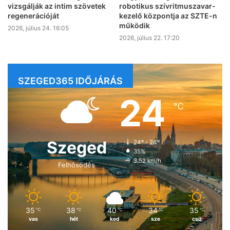
vizsgálják az intim szövetek
robotikus szívritmuszavar-
regenerációját
kezelő központja az SZTE-n
működik
2026, július 24. 16:05
2026, július 22. 17:20
SZEGED365 IDŐJÁRÁS
24
℃
Szeged
24º - 24º
35%
3.52 km/h
Felhősödés
35
38
40
34
35
℃
℃
℃
℃
℃
vas
hét
ked
sze
csü