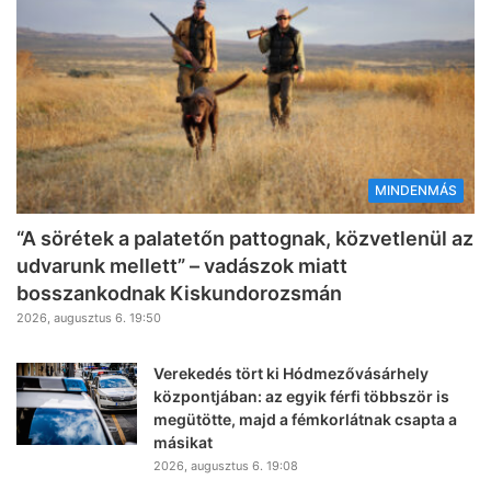
MINDENMÁS
“A sörétek a palatetőn pattognak, közvetlenül az
udvarunk mellett” – vadászok miatt
bosszankodnak Kiskundorozsmán
2026, augusztus 6. 19:50
Verekedés tört ki Hódmezővásárhely
központjában: az egyik férfi többször is
megütötte, majd a fémkorlátnak csapta a
másikat
2026, augusztus 6. 19:08