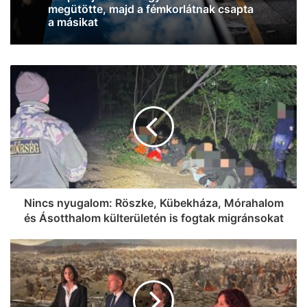
jócskán megdőlt a melegrekord az
országban
Nincs nyugalom: Röszke, Kübekháza, Mórahalom
és Ásotthalom külterületén is fogtak migránsokat