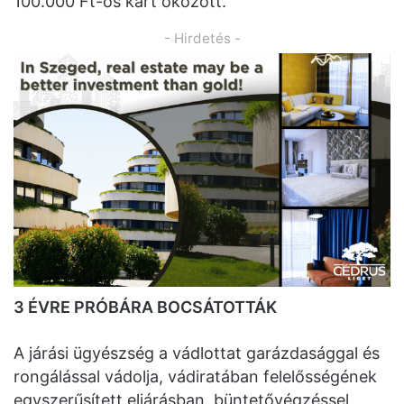
100.000 Ft-os kárt okozott.
- Hirdetés -
3 ÉVRE PRÓBÁRA BOCSÁTOTTÁK
A járási ügyészség a vádlottat garázdasággal és
rongálással vádolja, vádiratában felelősségének
egyszerűsített eljárásban, büntetővégzéssel