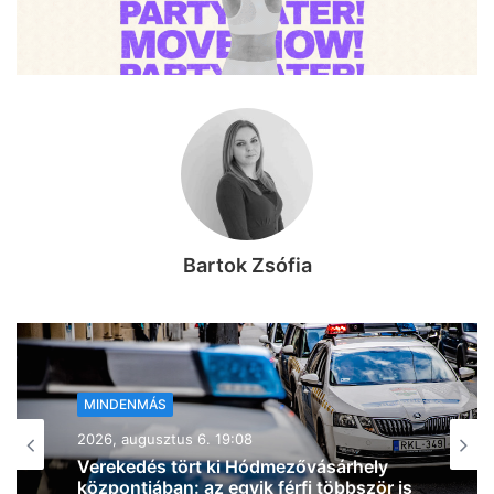
Bartok Zsófia
MINDENMÁS
2026, augusztus 6. 18:54
Zivatarok pattantak ki Csongrád-
Csanád vármegyében, miközben