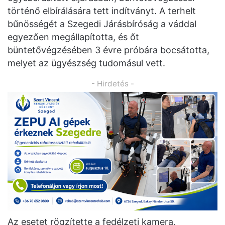
történő elbírálására tett indítványt. A terhelt
bűnösségét a Szegedi Járásbíróság a váddal
egyezően megállapította, és őt
büntetővégzésében 3 évre próbára bocsátotta,
melyet az ügyészség tudomásul vett.
- Hirdetés -
Az esetet rögzítette a fedélzeti kamera,