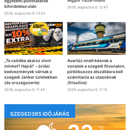
Algyői Tisza-hídon
egyetemi ponthatárok
kihirdetése után
2026, augusztus 6. 12:47
2026, augusztus 6. 13:24
„Te csődbe akarsz vinni
Avartűz miatt késnek a
minket? Hajrá!” – óriási
vonatok a szegedi fővonalon,
kedvezmények várnak a
pótlóbuszos átszállásra kell
szegedi Janker üzletekben
számítania az utasoknak
(és országszerte)
(frissítve)
2026, augusztus 6. 11:44
2026, augusztus 6. 11:15
SZEGED365 IDŐJÁRÁS
℃