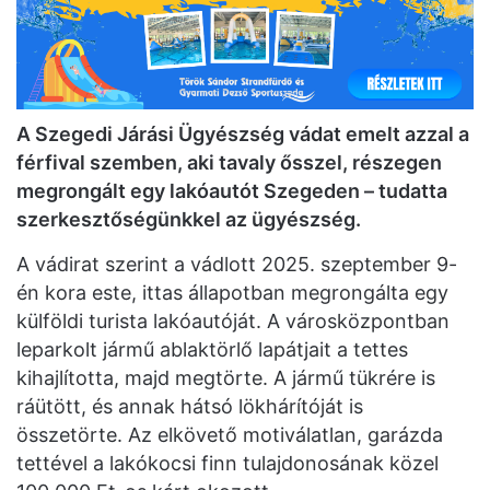
A Szegedi Járási Ügyészség vádat emelt azzal a
férfival szemben, aki tavaly ősszel, részegen
megrongált egy lakóautót Szegeden – tudatta
szerkesztőségünkkel az ügyészség.
A vádirat szerint a vádlott 2025. szeptember 9-
én kora este, ittas állapotban megrongálta egy
külföldi turista lakóautóját. A városközpontban
leparkolt jármű ablaktörlő lapátjait a tettes
kihajlította, majd megtörte. A jármű tükrére is
ráütött, és annak hátsó lökhárítóját is
összetörte. Az elkövető motiválatlan, garázda
tettével a lakókocsi finn tulajdonosának közel