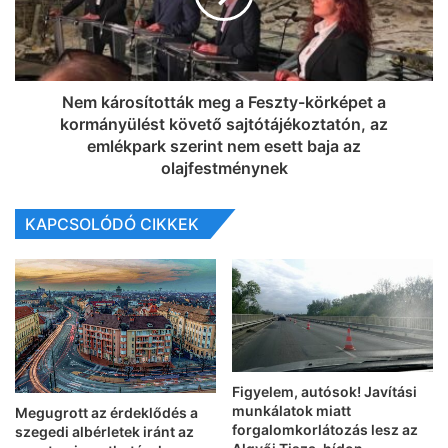
Nem károsították meg a Feszty-körképet a
kormányülést követő sajtótájékoztatón, az
emlékpark szerint nem esett baja az
olajfestménynek
KAPCSOLÓDÓ CIKKEK
Figyelem, autósok! Javítási
munkálatok miatt
Megugrott az érdeklődés a
forgalomkorlátozás lesz az
szegedi albérletek iránt az