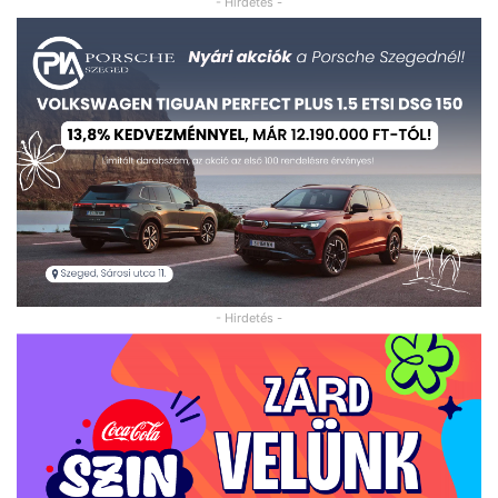
- Hirdetés -
- Hirdetés -