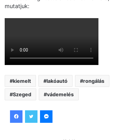
mutatjuk:
kiemelt
lakóautó
rongálás
Szeged
vádemelés
Facebook
Twitter
Messenger