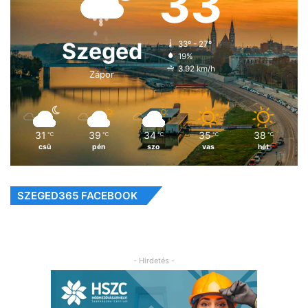
33
Szeged
33º - 27º
19%
3.92 km/h
Zápor
31
39
34
35
38
℃
℃
℃
℃
℃
csü
pén
szo
vas
hét
SZEGED365 FACEBOOK
- Hirdetés -