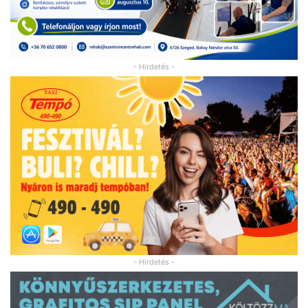
- Hirdetés -
- Hirdetés -