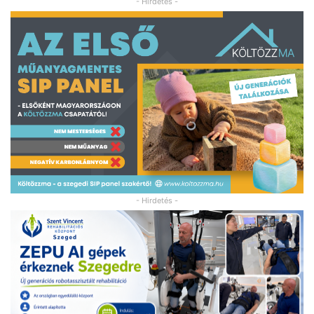
- Hirdetés -
- Hirdetés -