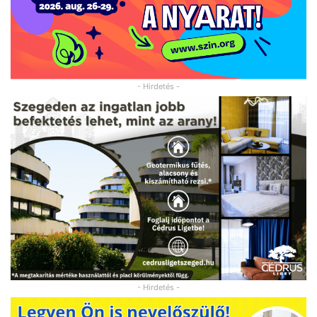
- Hirdetés -
- Hirdetés -