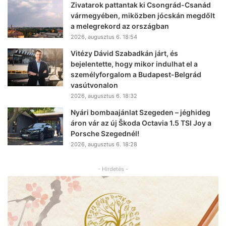
Zivatarok pattantak ki Csongrád-Csanád
vármegyében, miközben jócskán megdőlt
a melegrekord az országban
2026, augusztus 6. 18:54
Vitézy Dávid Szabadkán járt, és
bejelentette, hogy mikor indulhat el a
személyforgalom a Budapest-Belgrád
vasútvonalon
2026, augusztus 6. 18:32
Nyári bombaajánlat Szegeden – jéghideg
áron vár az új Škoda Octavia 1.5 TSI Joy a
Porsche Szegednél!
2026, augusztus 6. 18:28
- Hirdetés -