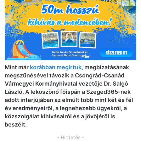
Mint már
korábban megírtuk
, megbízatásának
megszűnésével távozik a Csongrád-Csanád
Vármegyei Kormányhivatal vezetője Dr. Salgó
László. A leköszönő főispán a Szeged365-nek
adott interjújában az elmúlt több mint két és fél
év eredményeiről, a legnehezebb ügyekről, a
közszolgálat kihívásairól és a jövőjéről is
beszélt.
- Hirdetés -