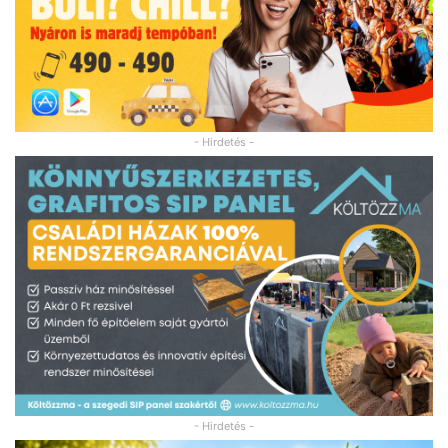
- Hirdetés -
- Hirdetés -