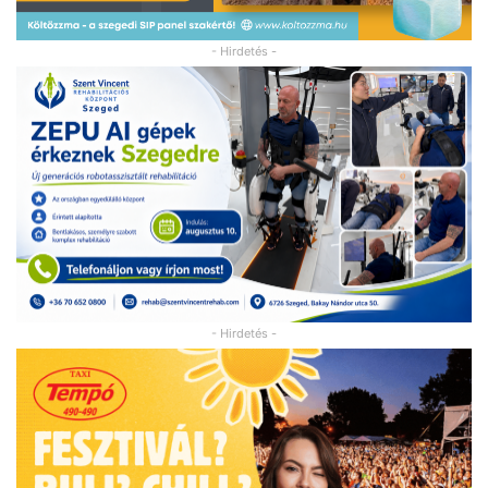
- Hirdetés -
- Hirdetés -