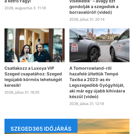
a Retro Fagyi
viselkedik” – avagy ezt
gondolják a szegediek a
2026, augusztus 3. 11:18
borravalóról! (videó)
2026, július 31. 20:14
Csatlakozz a Luxoya VIP
A Tomorrowland-ről
Szeged csapatához: Szeged
hazafelé ültettük Tempó
legújabb körmös tehetségét
Taxiba a 2023-as év
keresik!
Legszegedibb Gyógyítóját,
aki már egy újabb kihívásra
2026, július 31. 16:20
készül (videó)
2026, július 31. 12:19
SZEGED365 IDŐJÁRÁS