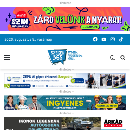
- Hirdetés -
Facebook
YouTube
Instag
Ti
2026, augusztus 9., vasárnap
Menü
Switc
K
skin
- Hirdetés -
- Hirdetés -
- Hirdetés -