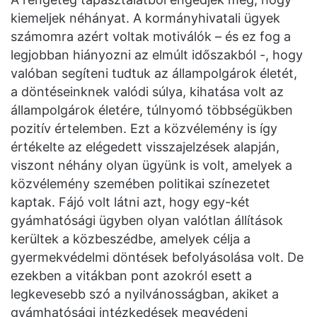
kiemeljek néhányat. A kormányhivatali ügyek
számomra azért voltak motiválók – és ez fog a
legjobban hiányozni az elmúlt időszakból -, hogy
valóban segíteni tudtuk az állampolgárok életét,
a döntéseinknek valódi súlya, kihatása volt az
állampolgárok életére, túlnyomó többségükben
pozitív értelemben. Ezt a közvélemény is így
értékelte az elégedett visszajelzések alapján,
viszont néhány olyan ügyünk is volt, amelyek a
közvélemény szemében politikai színezetet
kaptak. Fájó volt látni azt, hogy egy-két
gyámhatósági ügyben olyan valótlan állítások
kerültek a közbeszédbe, amelyek célja a
gyermekvédelmi döntések befolyásolása volt. De
ezekben a vitákban pont azokról esett a
legkevesebb szó a nyilvánosságban, akiket a
gyámhatósági intézkedések megvédeni