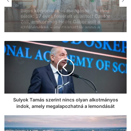
2026, augusztus 6. 08:46
2026, augusztus 7. 07:58
Eredetileg gyógyszerésznek készült,
most Szegeden segíti a betegek
felépülését Tabatabai Nejad Flóra
Le a kalappal: az SZTE Mérnöki Kar
(videó)
csapata Franciaországot is
meghódíthatja, Magyarországot és
Szegedet képviselhetik az európai
döntőben
Sulyok Tamás szerint nincs olyan alkotmányos
indok, amely megalapozhatná a lemondását