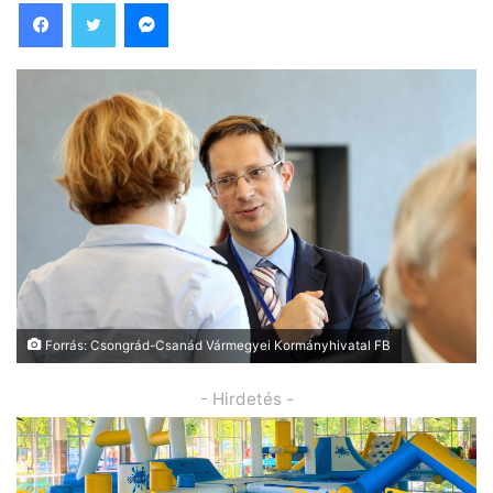
Facebook
Twitter
Messenger
Forrás: Csongrád-Csanád Vármegyei Kormányhivatal FB
- Hirdetés -