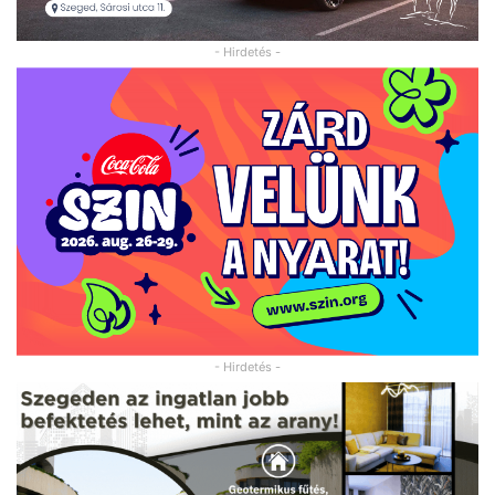
- Hirdetés -
- Hirdetés -