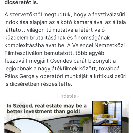
dicséretét is.
A szervezőktől megtudtuk, hogy a fesztiválzsűri
indoklása alapján az alkotó kamerájával az általa
láttatott világon túlmutatva a létért való
küzdelem brutalitásának és finomságának
komplexitásába avat be. A Velencei Nemzetközi
Filmfesztiválon bemutatott, több egyéb
fesztivált megjárt Csendes barát bizonyult a
legjobbnak a nagyjátékfilmek között, továbbá
Pálos Gergely operatőri munkáját a kritikusi zsűri
is dicséretben részesítette.
- Hirdetés -