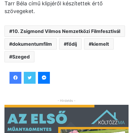
Tarr Béla című klipjéről készítettek értő
szövegeket.
10. Zsigmond Vilmos Nemzetközi Filmfesztivál
dokumentumfilm
fődíj
kiemelt
Szeged
Facebook
Twitter
Messenger
- Hirdetés -