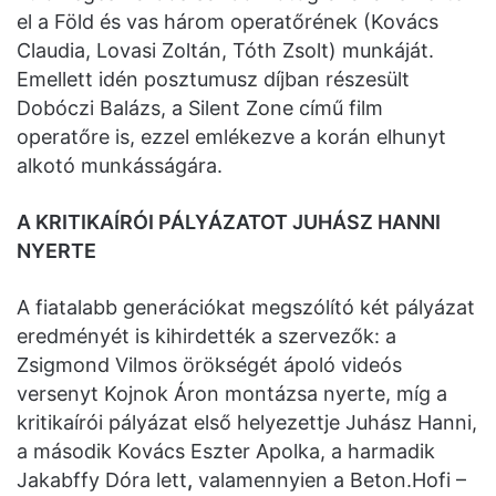
el a Föld és vas három operatőrének (Kovács
Claudia, Lovasi Zoltán, Tóth Zsolt) munkáját.
Emellett idén posztumusz díjban részesült
Dobóczi Balázs, a Silent Zone című film
operatőre is, ezzel emlékezve a korán elhunyt
alkotó munkásságára.
A KRITIKAÍRÓI PÁLYÁZATOT JUHÁSZ HANNI
NYERTE
A fiatalabb generációkat megszólító két pályázat
eredményét is kihirdették a szervezők: a
Zsigmond Vilmos örökségét ápoló videós
versenyt Kojnok Áron montázsa nyerte, míg a
kritikaírói pályázat első helyezettje Juhász Hanni,
a második Kovács Eszter Apolka, a harmadik
Jakabffy Dóra lett
,
valamennyien a Beton.Hofi –