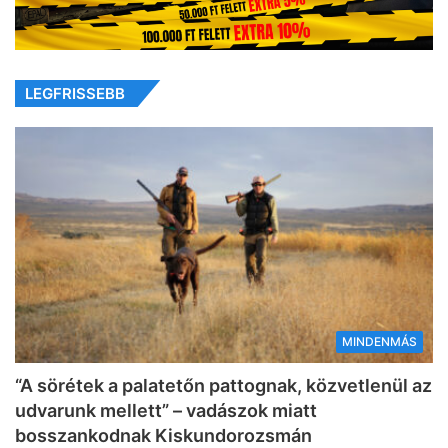
LEGFRISSEBB
MINDENMÁS
“A sörétek a palatetőn pattognak, közvetlenül az
udvarunk mellett” – vadászok miatt
bosszankodnak Kiskundorozsmán