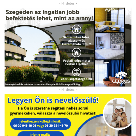
- Hirdetés -
- Hirdetés -