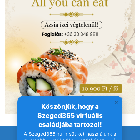
Köszönjük, hogy a
Szeged365 virtuális
családjába tartozol!
A Szeged365.hu-n sütiket használunk a
© Szeged365.hu I Minden jog fenntartva!