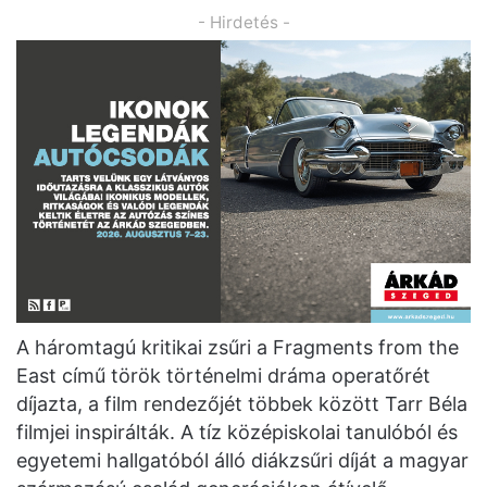
- Hirdetés -
A háromtagú kritikai zsűri a Fragments from the
East című török történelmi dráma operatőrét
díjazta, a film rendezőjét többek között Tarr Béla
filmjei inspirálták. A tíz középiskolai tanulóból és
egyetemi hallgatóból álló diákzsűri díját a magyar