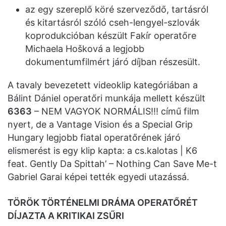
az egy szereplő köré szerveződő, tartásról
és kitartásról szóló cseh-lengyel-szlovák
koprodukcióban készült Fakír operatőre
Michaela Hošková a legjobb
dokumentumfilmért járó díjban részesült.
A tavaly bevezetett videoklip kategóriában a
Bálint Dániel operatőri munkája mellett készült
6363
– NEM VAGYOK NORMÁLIS!!! című film
nyert, de a Vantage Vision és a Special Grip
Hungary legjobb fiatal operatőrének járó
elismerést is egy klip kapta: a cs.kalotas | K6
feat. Gently Da Spittah’ – Nothing Can Save Me-t
Gabriel Garai képei tették egyedi utazássá.
TÖRÖK TÖRTÉNELMI DRÁMA OPERATŐRÉT
DÍJAZTA A KRITIKAI ZSŰRI