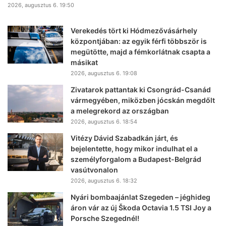
2026, augusztus 6. 19:50
Verekedés tört ki Hódmezővásárhely
központjában: az egyik férfi többször is
megütötte, majd a fémkorlátnak csapta a
másikat
2026, augusztus 6. 19:08
Zivatarok pattantak ki Csongrád-Csanád
vármegyében, miközben jócskán megdőlt
a melegrekord az országban
2026, augusztus 6. 18:54
Vitézy Dávid Szabadkán járt, és
bejelentette, hogy mikor indulhat el a
személyforgalom a Budapest-Belgrád
vasútvonalon
2026, augusztus 6. 18:32
Nyári bombaajánlat Szegeden – jéghideg
áron vár az új Škoda Octavia 1.5 TSI Joy a
Porsche Szegednél!