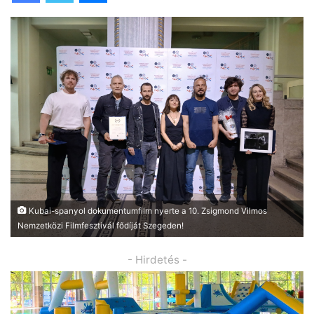
Kubai-spanyol dokumentumfilm nyerte a 10. Zsigmond Vilmos
Nemzetközi Filmfesztivál fődíját Szegeden!
- Hirdetés -