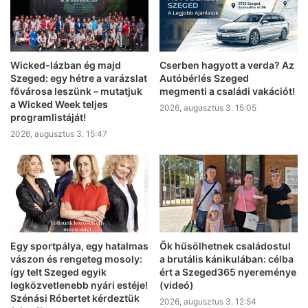
Wicked-lázban ég majd
Cserben hagyott a verda? Az
Szeged: egy hétre a varázslat
Autóbérlés Szeged
fővárosa leszünk – mutatjuk
megmenti a családi vakációt!
a Wicked Week teljes
2026, augusztus 3. 15:05
programlistáját!
2026, augusztus 3. 15:47
Egy sportpálya, egy hatalmas
Ők hűsölhetnek családostul
vászon és rengeteg mosoly:
a brutális kánikulában: célba
így telt Szeged egyik
ért a Szeged365 nyereménye
legközvetlenebb nyári estéje!
(videó)
Szénási Róbertet kérdeztük
2026, augusztus 3. 12:54