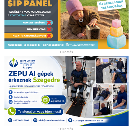
- Hirdetés -
- Hirdetés -