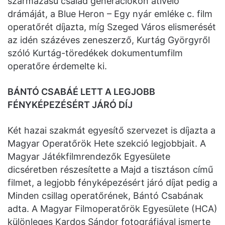
származású család generációkon átívelő
drámáját, a Blue Heron – Egy nyár emléke c. film
operatőrét díjazta, míg Szeged Város elismerését
az idén százéves zeneszerző, Kurtág Györgyről
szóló Kurtág-töredékek dokumentumfilm
operatőre érdemelte ki.
BÁNTÓ CSABÁÉ LETT A LEGJOBB
FÉNYKÉPEZÉSÉRT JÁRÓ DÍJ
Két hazai szakmát egyesítő szervezet is díjazta a
Magyar Operatőrök Hete szekció legjobbjait. A
Magyar Játékfilmrendezők Egyesülete
dicséretben részesítette a Majd a tisztáson című
filmet, a legjobb fényképezésért járó díjat pedig a
Minden csillag operatőrének, Bántó Csabának
adta. A Magyar Filmoperatőrök Egyesülete (HCA)
különleges Kardos Sándor fotográfiával ismerte