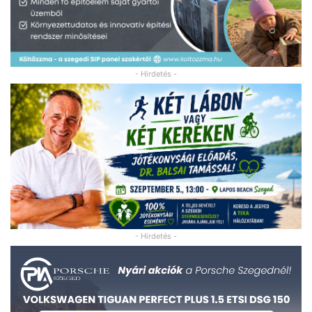
- Hirdetés -
- Hirdetés -