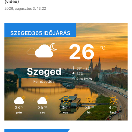
(videó)
2026, augusztus 3. 13:22
SZEGED365 IDŐJÁRÁS
26
℃
Szeged
38º - 23º
37%
2.14 km/h
Felhősödés
38
35
36
39
42
℃
℃
℃
℃
℃
pén
szo
vas
hét
ked