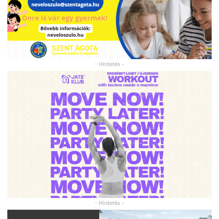
- Hirdetés -
- Hirdetés -