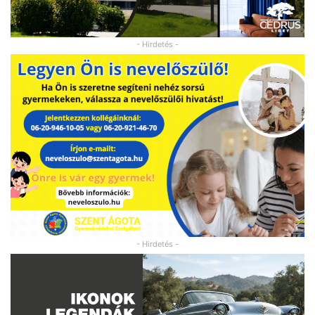
- Hirdetés -
- Hirdetés -