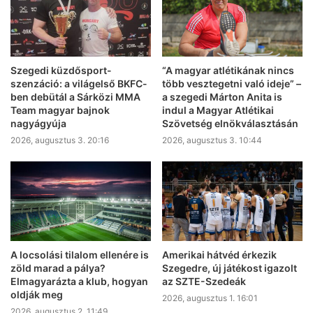
Szegedi küzdősport-
“A magyar atlétikának nincs
szenzáció: a világelső BKFC-
több vesztegetni való ideje” –
ben debütál a Sárközi MMA
a szegedi Márton Anita is
Team magyar bajnok
indul a Magyar Atlétikai
nagyágyúja
Szövetség elnökválasztásán
2026, augusztus 3. 20:16
2026, augusztus 3. 10:44
A locsolási tilalom ellenére is
Amerikai hátvéd érkezik
zöld marad a pálya?
Szegedre, új játékost igazolt
Elmagyarázta a klub, hogyan
az SZTE-Szedeák
oldják meg
2026, augusztus 1. 16:01
2026, augusztus 2. 11:49