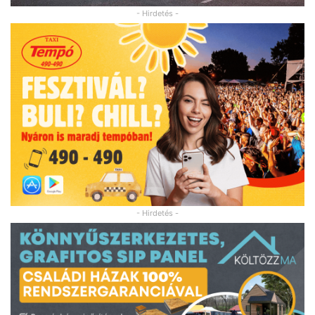
- Hirdetés -
- Hirdetés -