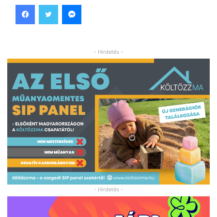
Facebook
Twitter
Messenger
- Hirdetés -
- Hirdetés -