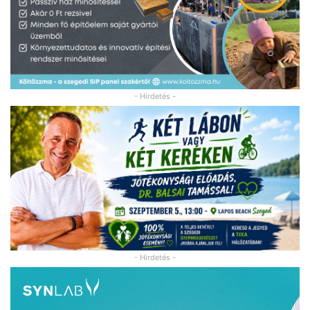
- Hirdetés -
- Hirdetés -