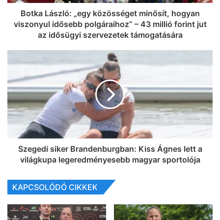
Botka László: „egy közösséget minősít, hogyan
viszonyul idősebb polgáraihoz” – 43 millió forint jut
az idősügyi szervezetek támogatására
Szegedi siker Brandenburgban: Kiss Ágnes lett a
világkupa legeredményesebb magyar sportolója
KAPCSOLÓDÓ CIKKEK