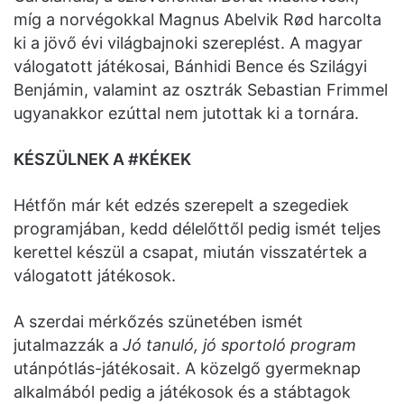
míg a norvégokkal Magnus Abelvik Rød harcolta
ki a jövő évi világbajnoki szereplést. A magyar
válogatott játékosai, Bánhidi Bence és Szilágyi
Benjámin, valamint az osztrák Sebastian Frimmel
ugyanakkor ezúttal nem jutottak ki a tornára.
KÉSZÜLNEK A #KÉKEK
Hétfőn már két edzés szerepelt a szegediek
programjában, kedd délelőttől pedig ismét teljes
kerettel készül a csapat, miután visszatértek a
válogatott játékosok.
A szerdai mérkőzés szünetében ismét
jutalmazzák a
Jó tanuló, jó sportoló
program
utánpótlás-játékosait. A közelgő gyermeknap
alkalmából pedig a játékosok és a stábtagok