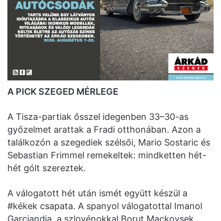
A PICK SZEGED MÉRLEGE
A Tisza-partiak ősszel idegenben 33–30-as
győzelmet arattak a Fradi otthonában. Azon a
találkozón a szegediek szélsői, Mario Sostaric és
Sebastian Frimmel remekeltek: mindketten hét-
hét gólt szereztek.
A válogatott hét után ismét együtt készül a
#kékek csapata. A spanyol válogatottal Imanol
Garciandia, a szlovénokkal Borut Mackovsek,