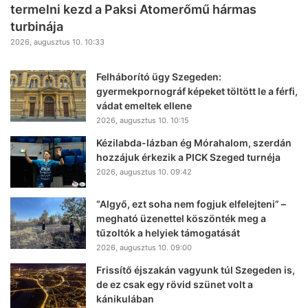
termelni kezd a Paksi Atomerőmű hármas
turbinája
2026, augusztus 10. 10:33
Felháborító ügy Szegeden:
gyermekpornográf képeket töltött le a férfi,
vádat emeltek ellene
2026, augusztus 10. 10:15
Kézilabda-lázban ég Mórahalom, szerdán
hozzájuk érkezik a PICK Szeged turnéja
2026, augusztus 10. 09:42
“Algyő, ezt soha nem fogjuk elfelejteni” –
megható üzenettel köszönték meg a
tűzoltók a helyiek támogatását
2026, augusztus 10. 09:00
Frissítő éjszakán vagyunk túl Szegeden is,
de ez csak egy rövid szünet volt a
kánikulában