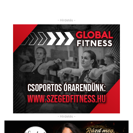
- Hirdetés -
- Hirdetés -