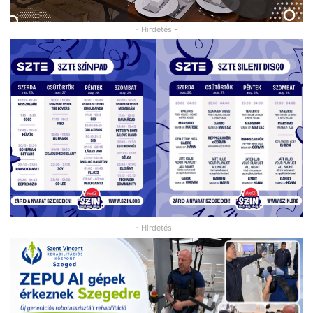
- Hirdetés -
- Hirdetés -