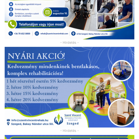
- Hirdetés -
- Hirdetés -