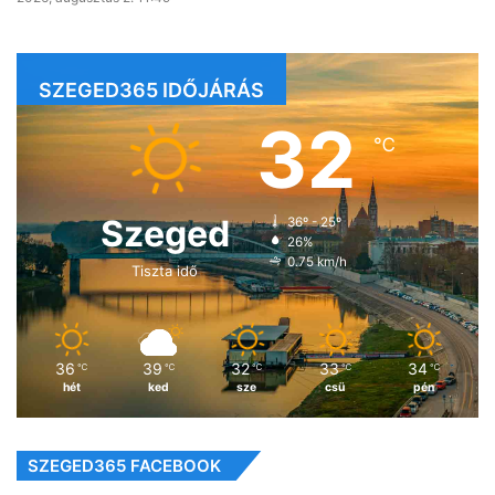
SZEGED365 IDŐJÁRÁS
32
℃
Szeged
36º - 25º
26%
0.75 km/h
Tiszta idő
36
39
32
33
34
℃
℃
℃
℃
℃
hét
ked
sze
csü
pén
SZEGED365 FACEBOOK