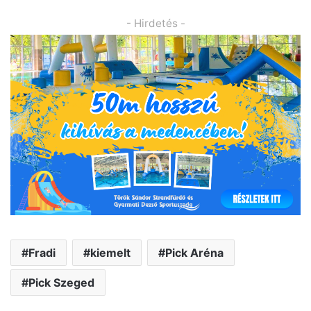
- Hirdetés -
Fradi
kiemelt
Pick Aréna
Pick Szeged