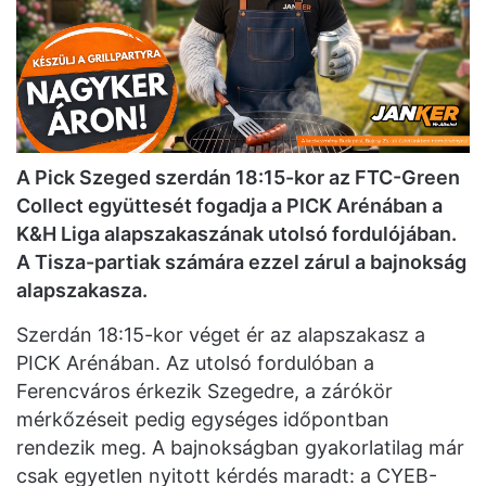
A Pick Szeged szerdán 18:15-kor az FTC-Green
Collect együttesét fogadja a PICK Arénában a
K&H Liga alapszakaszának utolsó fordulójában.
A Tisza-partiak számára ezzel zárul a bajnokság
alapszakasza.
Szerdán 18:15-kor véget ér az alapszakasz a
PICK Arénában. Az utolsó fordulóban a
Ferencváros érkezik Szegedre, a zárókör
mérkőzéseit pedig egységes időpontban
rendezik meg. A bajnokságban gyakorlatilag már
csak egyetlen nyitott kérdés maradt: a CYEB-