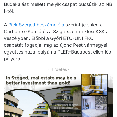
Budakalász mellett melyik csapat búcsúzik az NB
I-től.
A
Pick Szeged beszámolója
szerint jelenleg a
Carbonex-Komló és a Szigetszentmiklósi KSK áll
veszélyben. Előbbi a Győri ETO-UNI FKC
csapatát fogadja, míg az újonc Pest vármegyei
együttes hazai pályán a PLER-Budapest ellen lép
pályára.
- Hirdetés -