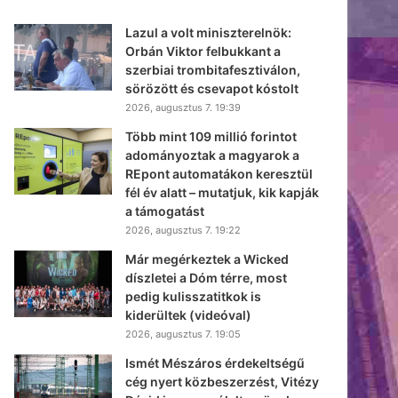
Lazul a volt miniszterelnök:
Orbán Viktor felbukkant a
szerbiai trombitafesztiválon,
sörözött és csevapot kóstolt
2026, augusztus 7. 19:39
Több mint 109 millió forintot
adományoztak a magyarok a
REpont automatákon keresztül
fél év alatt – mutatjuk, kik kapják
a támogatást
2026, augusztus 7. 19:22
Már megérkeztek a Wicked
díszletei a Dóm térre, most
pedig kulisszatitkok is
kiderültek (videóval)
2026, augusztus 7. 19:05
Ismét Mészáros érdekeltségű
cég nyert közbeszerzést, Vitézy