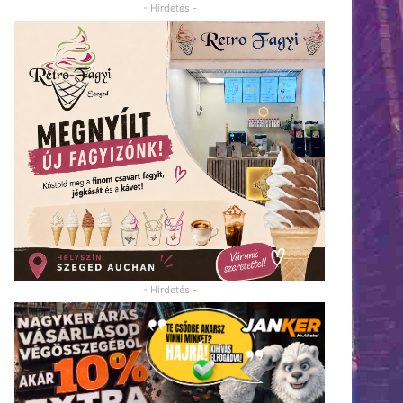
- Hirdetés -
- Hirdetés -