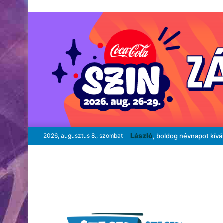
László
2026, augusztus 8., szombat
, boldog névnapot kív