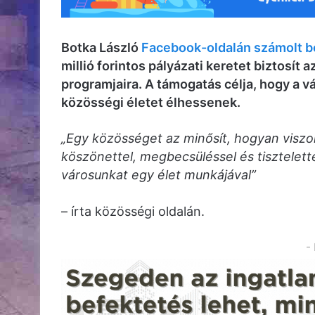
Botka László
Facebook-oldalán számolt b
millió forintos pályázati keretet biztosí
programjaira. A támogatás célja, hogy a vá
közösségi életet élhessenek.
„Egy közösséget az minősít, hogyan viszo
köszönettel, megbecsüléssel és tisztelettel
városunkat egy élet munkájával”
– írta közösségi oldalán.
-