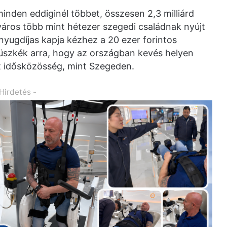
nden eddiginél többet, összesen 2,3 milliárd
 város több mint hétezer szegedi családnak nyújt
yugdíjas kapja kézhez a 20 ezer forintos
üszkék arra, hogy az országban kevés helyen
tt idősközösség, mint Szegeden.
 Hirdetés -