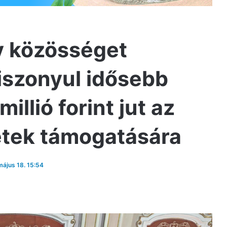
y közösséget
iszonyul idősebb
illió forint jut az
etek támogatására
május 18. 15:54