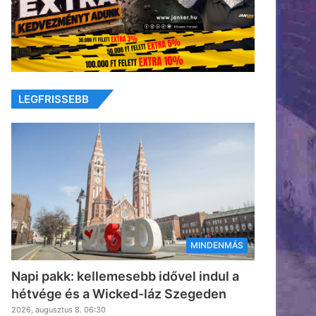
LEGFRISSEBB
MINDENMÁS
Napi pakk: kellemesebb idővel indul a
hétvége és a Wicked-láz Szegeden
2026, augusztus 8. 06:30