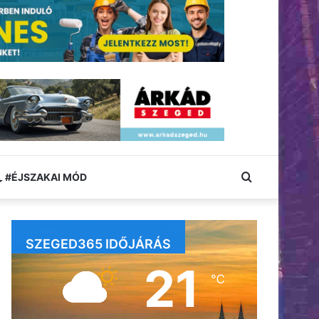
Keresés:
#ÉJSZAKAI MÓD
SZEGED365 IDŐJÁRÁS
21
℃