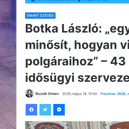
SMART SZEGED
Botka László: „eg
minősít, hogyan v
polgáraihoz” – 43 m
idősügyi szervez
Ruzsik Vivien
2026, május 18. 15:54
Frissítve: 2026, 
Facebook
Twitter
Messenger