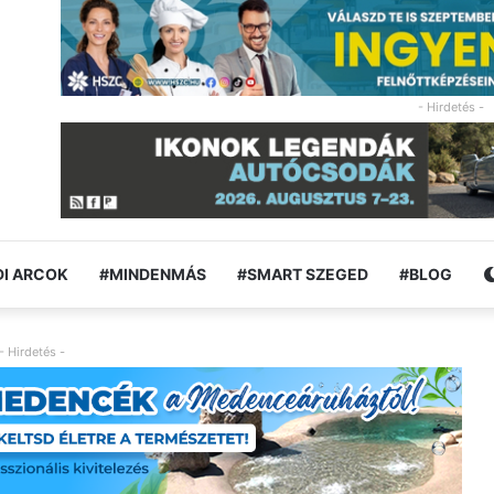
- Hirdetés -
I ARCOK
#MINDENMÁS
#SMART SZEGED
#BLOG
- Hirdetés -