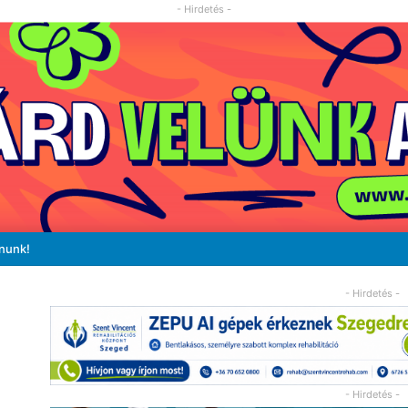
- Hirdetés -
ánunk!
- Hirdetés -
- Hirdetés -