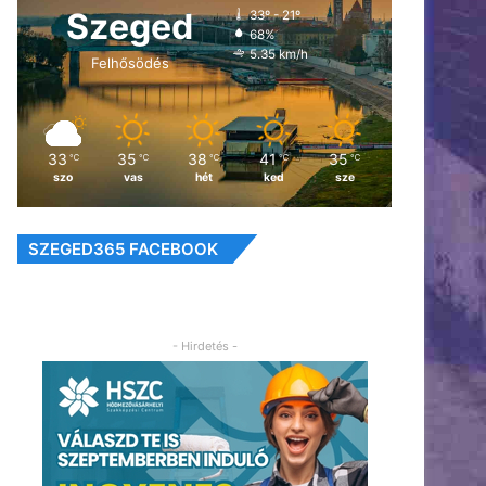
Szeged
33º - 21º
68%
5.35 km/h
Felhősödés
33
35
38
41
35
℃
℃
℃
℃
℃
szo
vas
hét
ked
sze
SZEGED365 FACEBOOK
- Hirdetés -