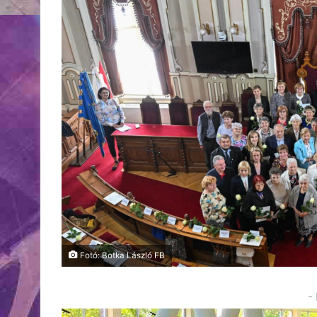
Fotó: Botka László FB
-