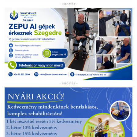
- Hirdetés -
- Hirdetés -