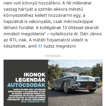
nem volt könnyű hozzáférni. A fél milliméter
vastag hártyát a szintén ekkora méretű
környezetéhez kellett hozzávarrni egy, a
hajszálnál is vékonyabb, csak mikroszkóppal
látható fonállal. A kollégának 13 öltéssel sikerült
mindezt megoldania” – nyilatkozta dr. Déri János
az RTL-nek. A műtéti folyamatról videót is
készítettek, amit
itt
tudsz megnézni:
- Hirdetés -