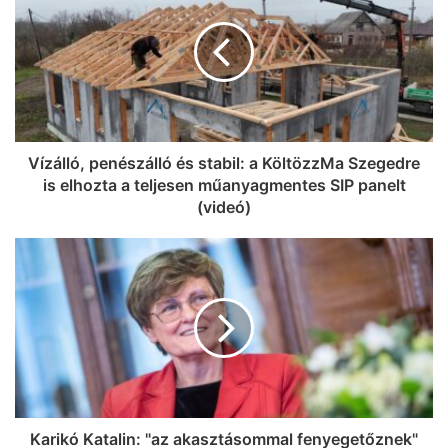
még sokáig velük maradnak (videó,
galéria)
Vízálló, penészálló és stabil: a KöltözzMa Szegedre
is elhozta a teljesen műanyagmentes SIP panelt
(videó)
Karikó Katalin: "az akasztásommal fenyegetőznek"