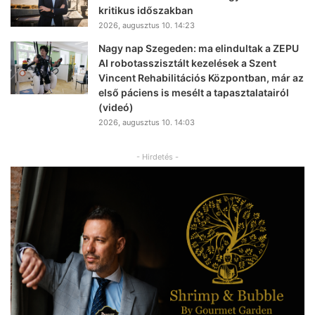
kritikus időszakban
2026, augusztus 10. 14:23
Nagy nap Szegeden: ma elindultak a ZEPU
AI robotasszisztált kezelések a Szent
Vincent Rehabilitációs Központban, már az
első páciens is mesélt a tapasztalatairól
(videó)
2026, augusztus 10. 14:03
- Hirdetés -