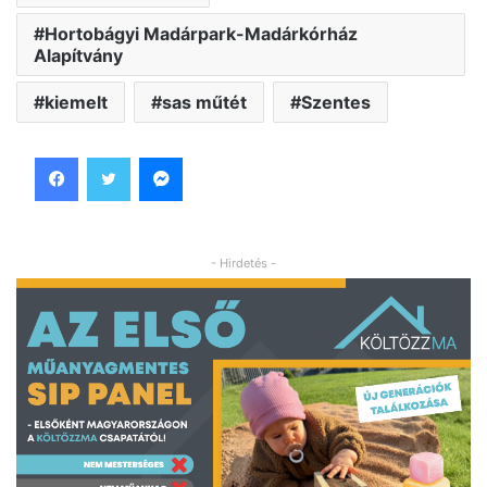
Hortobágyi Madárpark-Madárkórház
Alapítvány
kiemelt
sas műtét
Szentes
Facebook
Twitter
Messenger
- Hirdetés -