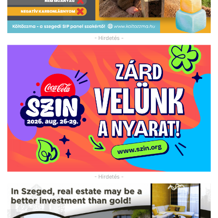
- Hirdetés -
- Hirdetés -