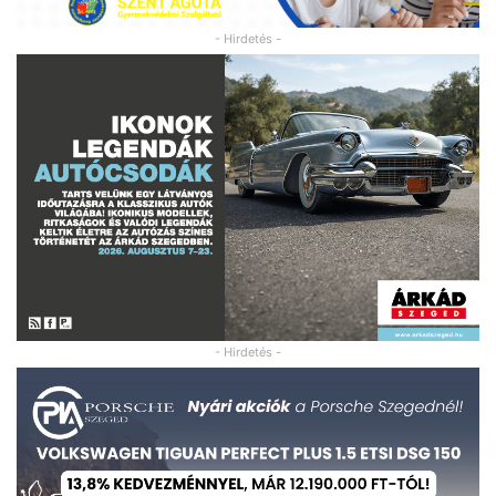
- Hirdetés -
- Hirdetés -