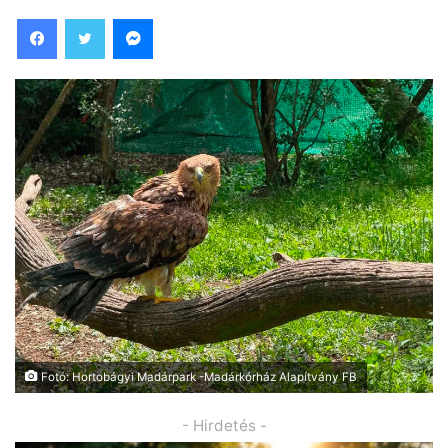
Facebook
Twitter
Messenger
Fotó: Hortobágyi Madárpark -Madárkórház Alapítvány FB
- Hirdetés -