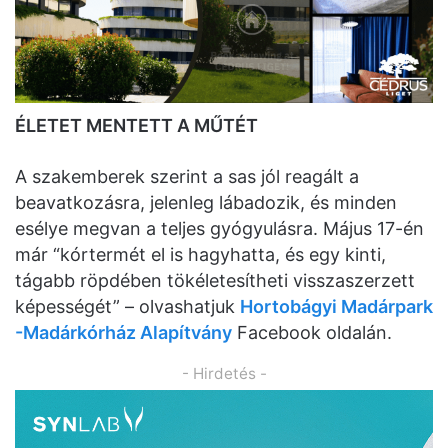
ÉLETET MENTETT A MŰTÉT
A szakemberek szerint a sas jól reagált a
beavatkozásra, jelenleg lábadozik, és minden
esélye megvan a teljes gyógyulásra. Május 17-én
már “kórtermét el is hagyhatta, és egy kinti,
tágabb röpdében tökéletesítheti visszaszerzett
képességét” – olvashatjuk
Hortobágyi Madárpark
-Madárkórház Alapítvány
Facebook oldalán.
- Hirdetés -