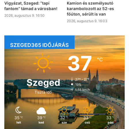
Vigyázat, Szeged: “tapi
Kamion és személyautó
fantom” támad a városban!
karambolozott az 52-es
főúton, sérült is van
2026, augusztus 9. 16:50
2026, augusztus 9. 16:03
SZEGED365 IDŐJÁRÁS
37
℃
Szeged
37º - 27º
19%
1.55 km/h
Tiszta idő
35
39
32
33
33
℃
℃
℃
℃
℃
hét
ked
sze
csü
pén