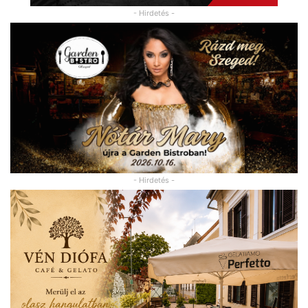
- Hirdetés -
- Hirdetés -