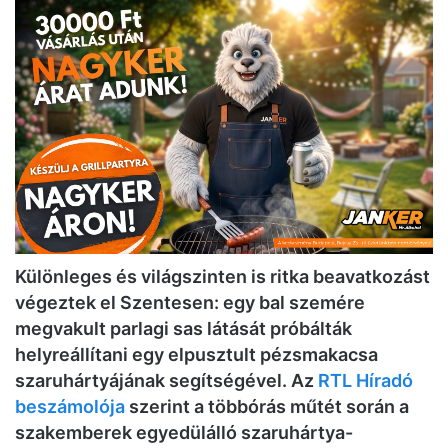
Különleges és világszinten is ritka beavatkozást
végeztek el Szentesen: egy bal szemére
megvakult parlagi sas látását próbálták
helyreállítani egy elpusztult pézsmakacsa
szaruhártyájának segítségével. Az
RTL Híradó
beszámolója
szerint a többórás műtét során a
szakemberek egyedülálló szaruhártya-