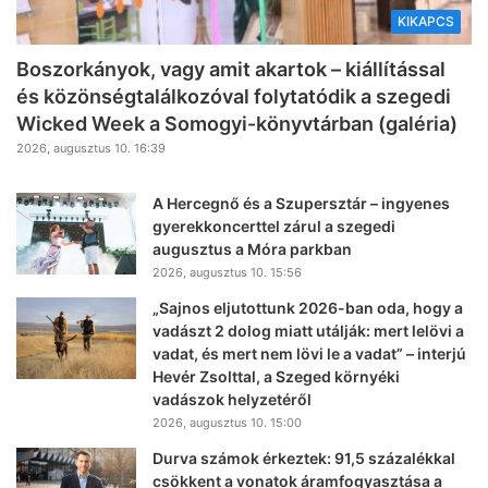
KIKAPCS
Boszorkányok, vagy amit akartok – kiállítással
és közönségtalálkozóval folytatódik a szegedi
Wicked Week a Somogyi-könyvtárban (galéria)
2026, augusztus 10. 16:39
A Hercegnő és a Szupersztár – ingyenes
gyerekkoncerttel zárul a szegedi
augusztus a Móra parkban
2026, augusztus 10. 15:56
„Sajnos eljutottunk 2026-ban oda, hogy a
vadászt 2 dolog miatt utálják: mert lelövi a
vadat, és mert nem lövi le a vadat” – interjú
Hevér Zsolttal, a Szeged környéki
vadászok helyzetéről
2026, augusztus 10. 15:00
Durva számok érkeztek: 91,5 százalékkal
csökkent a vonatok áramfogyasztása a