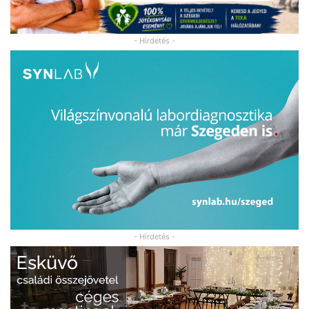
- Hirdetés -
- Hirdetés -