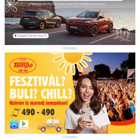
- Hirdetés -
- Hirdetés -