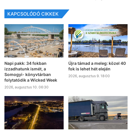
KAPCSOLÓDÓ CIKKEK
Napi pakk: 34 fokban
Újra támad a meleg: közel 40
izzadhatunk ismét, a
fok is lehet hét elején
Somogyi- könyvtárban
2026, augusztus 9. 18:00
folytatódik a Wicked Week
2026, augusztus 10. 06:30