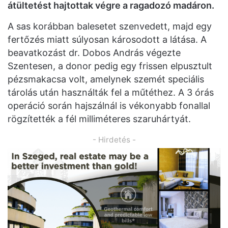
átültetést hajtottak végre a ragadozó madáron.
A sas korábban balesetet szenvedett, majd egy
fertőzés miatt súlyosan károsodott a látása. A
beavatkozást dr. Dobos András végezte
Szentesen, a donor pedig egy frissen elpusztult
pézsmakacsa volt, amelynek szemét speciális
tárolás után használták fel a műtéthez. A 3 órás
operáció során hajszálnál is vékonyabb fonallal
rögzítették a fél milliméteres szaruhártyát.
- Hirdetés -