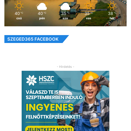
40
40
35
35
38
℃
℃
℃
℃
℃
csü
pén
szo
vas
hét
SZEGED365 FACEBOOK
- Hirdetés -