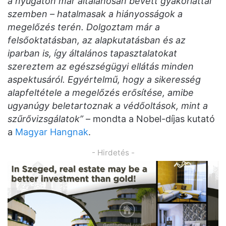
a nyugaton már általánosan bevett gyakorlattal
szemben – hatalmasak a hiányosságok a
megelőzés terén. Dolgoztam már a
felsőoktatásban, az alapkutatásban és az
iparban is, így általános tapasztalatokat
szereztem az egészségügyi ellátás minden
aspektusáról. Egyértelmű, hogy a sikeresség
alapfeltétele a megelőzés erősítése, amibe
ugyanúgy beletartoznak a védőoltások, mint a
szűrővizsgálatok”
– mondta a Nobel-díjas kutató
a
Magyar Hangnak
.
- Hirdetés -