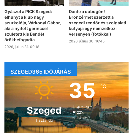
Gyászol a PICK Szeged:
Dante a dobogón!
elhunyt a klub nagy
Bronzérmet szerzett a
szurkolója, Várkonyi Gábor,
szegedi rendőr és szolgálati
aki a nyitott gerinccel
kutyája egy nemzetközi
született kis Bendét
versenyen (fotókkal)
örökbefogadta
2026, július 30. 16:45
2026, július 31. 09:18
SZEGED365 IDŐJÁRÁS
35
℃
Szeged
40º - 26º
22%
1.4 km/h
Tiszta idő