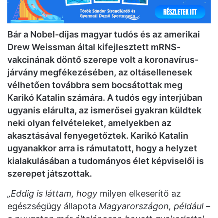
Bár a Nobel-díjas magyar tudós és az amerikai
Drew Weissman által kifejlesztett mRNS-
vakcinának döntő szerepe volt a koronavírus-
járvány megfékezésében, az oltásellenesek
vélhetően továbbra sem bocsátottak meg
Karikó Katalin számára. A tudós egy interjúban
ugyanis elárulta, az ismerősei gyakran küldtek
neki olyan felvételeket, amelyekben az
akasztásával fenyegetőztek. Karikó Katalin
ugyanakkor arra is rámutatott, hogy a helyzet
kialakulásában a tudományos élet képviselői is
szerepet játszottak.
„Eddig is láttam, hogy
milyen elkeserítő az
egészségügy állapota
Magyarországon, például –