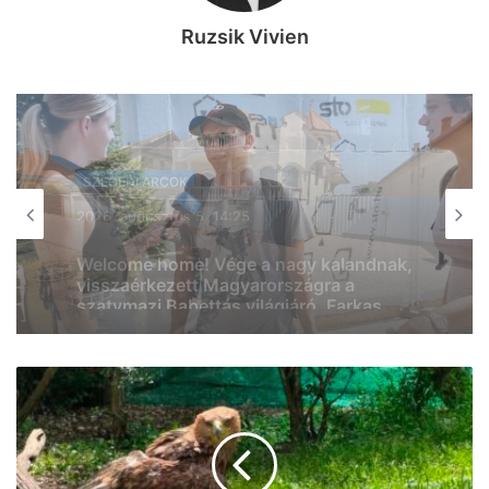
Ruzsik Vivien
SZEGEDI ARCOK
2026, augusztus 5. 11:30
Szegedi Pletykák: jéghideg vízzel
kedveskedtünk a szegedieknek,
valamint megkérdeztük azt is, ki hogyan
éli túl a brutális hőséget (videó)