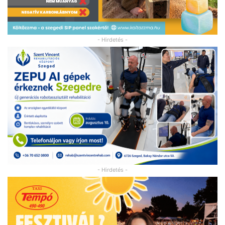
- Hirdetés -
- Hirdetés -