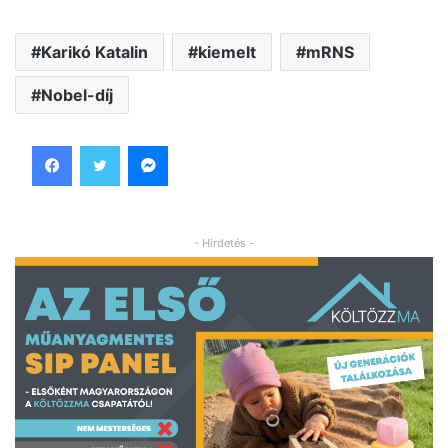
Karikó Katalin
kiemelt
mRNS
Nobel-díj
Facebook
Twitter
Messenger
- Hirdetés -