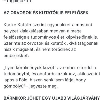
– fogalmazott.
AZ ORVOSOK ÉS KUTATÓK IS FELELŐSEK
Karikó Katalin szerint ugyanakkor a mostani
helyzet kialakulásában megvan a maga
felelőssége a tudományos élet képviselőinek is.
Szerinte az orvosok és kutatók „kiváltságosnak
hiszik magukat, és nem törődnek az
emberekkel”.
„Ilyen körülmények között az ember elfordul a
tudománytól, és odafordul azokhoz, akik szerint
lapos a Föld, hiszen senki sem látja, hogy
gömbölyű” – jegyezte meg.
BÁRMIKOR JÖHET EGY ÚJABB VILÁGJÁRVÁNY