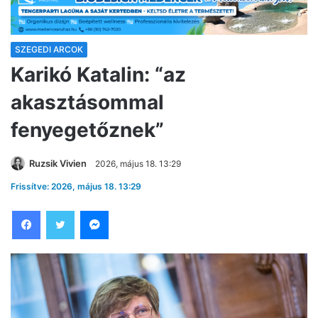
SZEGEDI ARCOK
Karikó Katalin: “az
akasztásommal
fenyegetőznek”
Ruzsik Vivien
2026, május 18. 13:29
Frissítve: 2026, május 18. 13:29
Facebook
Twitter
Messenger