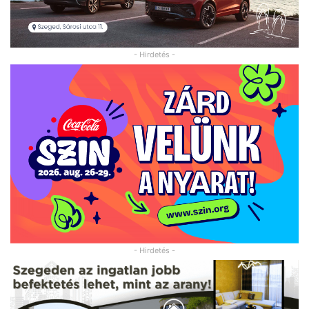
- Hirdetés -
- Hirdetés -