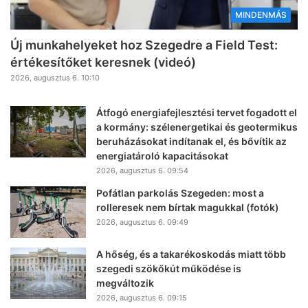
MINDENMÁS
Új munkahelyeket hoz Szegedre a Field Test:
értékesítőket keresnek (videó)
2026, augusztus 6. 10:10
Átfogó energiafejlesztési tervet fogadott el
a kormány: szélenergetikai és geotermikus
beruházásokat indítanak el, és bővítik az
energiatároló kapacitásokat
2026, augusztus 6. 09:54
Pofátlan parkolás Szegeden: most a
rolleresek nem bírtak magukkal (fotók)
2026, augusztus 6. 09:49
A hőség, és a takarékoskodás miatt több
szegedi szökőkút működése is
megváltozik
2026, augusztus 6. 09:15