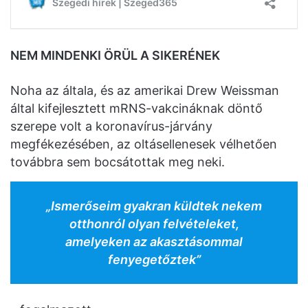
NEM MINDENKI ÖRÜL A SIKERÉNEK
Noha az általa, és az amerikai Drew Weissman
által kifejlesztett mRNS-vakcináknak döntő
szerepe volt a koronavírus-járvány
megfékezésében, az oltásellenesek vélhetően
továbbra sem bocsátottak meg neki.
„Ismerőseim gyakran küldtek nekem
otthonról olyan felvételeket,
amelyeken az akasztásommal
fenyegetőztek”