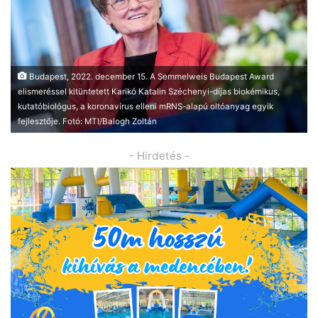
Budapest, 2022. december 15. A Semmelweis Budapest Award
elismeréssel kitüntetett Karikó Katalin Széchenyi-díjas biokémikus,
kutatóbiológus, a koronavírus elleni mRNS-alapú oltóanyag egyik
fejlesztője. Fotó: MTI/Balogh Zoltán
- Hirdetés -