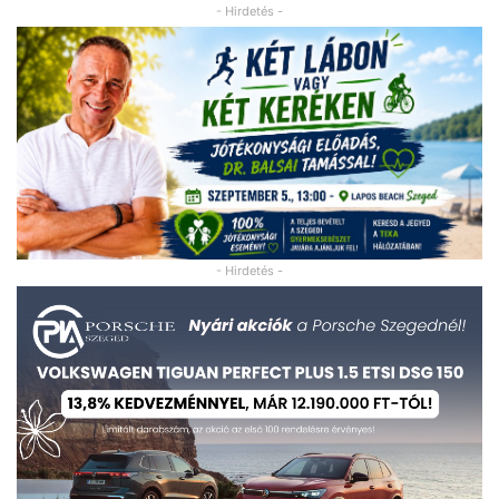
- Hirdetés -
- Hirdetés -