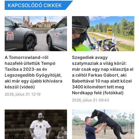
KAPCSOLÓDÓ CIKKEK
A Tomorrowland-ről
Szegediek avagy
hazafelé ültettük Tempó
szatymaziak a világ körül:
Taxiba a 2023-as év
már csak egy nap választja el
Legszegedibb Gyógyítóját,
a céltól Farkas Gábort, aki
aki már egy újabb kihívásra
Babettával 10 nap alatt közel
készül (videó)
3400 kilométert tett meg
Nordkapp felé (fotókkal)
2026, július 31. 12:19
2026, július 31. 09:43