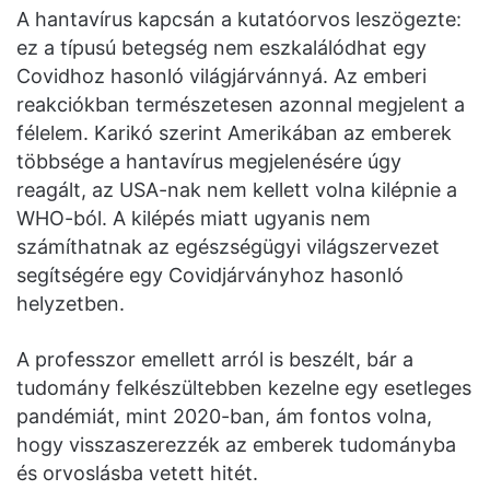
A hantavírus kapcsán a kutatóorvos leszögezte:
ez a típusú betegség nem eszkalálódhat egy
Covidhoz hasonló világjárvánnyá. Az emberi
reakciókban természetesen azonnal megjelent a
félelem. Karikó szerint Amerikában az emberek
többsége a hantavírus megjelenésére úgy
reagált, az USA-nak nem kellett volna kilépnie a
WHO-ból. A kilépés miatt ugyanis nem
számíthatnak az egészségügyi világszervezet
segítségére egy Covidjárványhoz hasonló
helyzetben.
A professzor emellett arról is beszélt, bár a
tudomány felkészültebben kezelne egy esetleges
pandémiát, mint 2020-ban, ám fontos volna,
hogy visszaszerezzék az emberek tudományba
és orvoslásba vetett hitét.