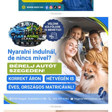
- Hirdetés -
- Hirdetés -