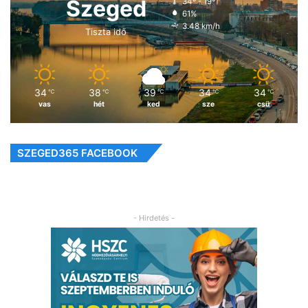
Szeged
34º - 19º
61%
3.48 km/h
Tiszta idő
34
38
39
34
34
℃
℃
℃
℃
℃
vas
hét
ked
sze
csü
SZEGED365 FACEBOOK
- Hirdetés -