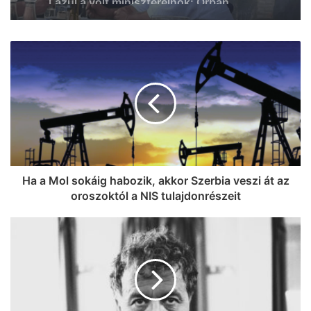
megszólalt az ügyben
Lazul a volt miniszterelnök: Orbán
Viktor felbukkant a szerbiai
trombitafesztiválon, sörözött és
csevapot kóstolt
Ha a Mol sokáig habozik, akkor Szerbia veszi át az
oroszoktól a NIS tulajdonrészeit