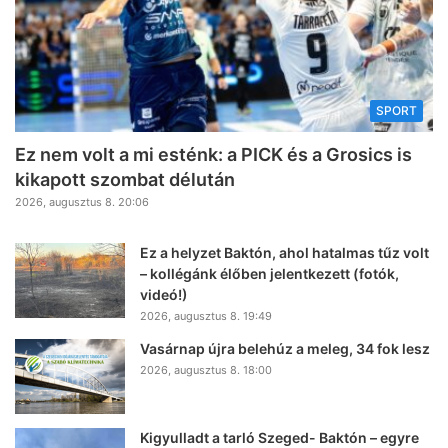
SPORT
Ez nem volt a mi esténk: a PICK és a Grosics is
kikapott szombat délután
2026, augusztus 8. 20:06
Ez a helyzet Baktón, ahol hatalmas tűz volt
– kollégánk élőben jelentkezett (fotók,
videó!)
2026, augusztus 8. 19:49
Vasárnap újra belehúz a meleg, 34 fok lesz
2026, augusztus 8. 18:00
Kigyulladt a tarló Szeged- Baktón – egyre