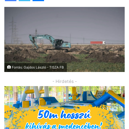
Forrás: Gajdos László - TISZA FB
- Hirdetés -