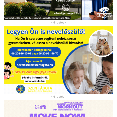
- Hirdetés -
- Hirdetés -