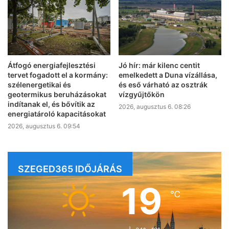
Átfogó energiafejlesztési
Jó hír: már kilenc centit
tervet fogadott el a kormány:
emelkedett a Duna vízállása,
szélenergetikai és
és eső várható az osztrák
geotermikus beruházásokat
vízgyűjtőkön
indítanak el, és bővítik az
2026, augusztus 6. 08:26
energiatároló kapacitásokat
2026, augusztus 6. 09:54
SZEGED365 IDŐJÁRÁS
19
℃