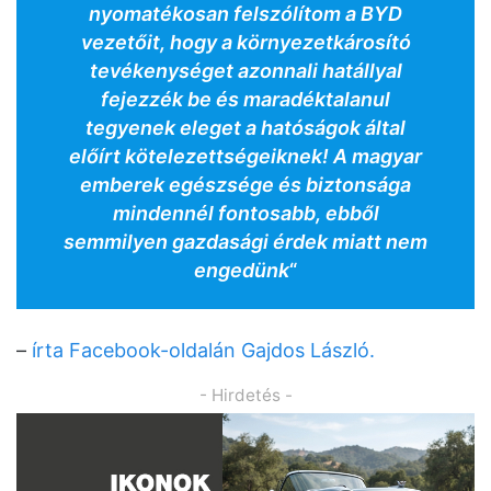
nyomatékosan felszólítom a BYD
vezetőit, hogy a környezetkárosító
tevékenységet azonnali hatállyal
fejezzék be és maradéktalanul
tegyenek eleget a hatóságok által
előírt kötelezettségeiknek! A magyar
emberek egészsége és biztonsága
mindennél fontosabb, ebből
semmilyen gazdasági érdek miatt nem
engedünk
“
–
írta Facebook-oldalán Gajdos László.
- Hirdetés -