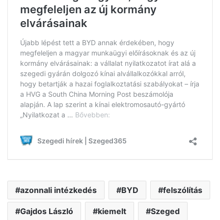
azonnali intézkedés
BYD
felszólítás
Gajdos László
kiemelt
Szeged