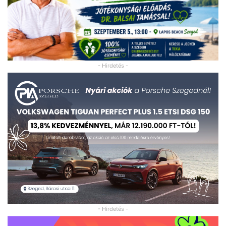
- Hirdetés -
- Hirdetés -