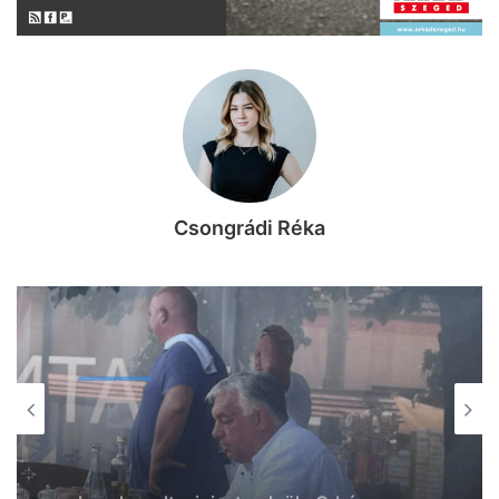
Csongrádi Réka
KÖZÉLET
KÖZÉLET
2026, augusztus 7. 18:36
2026, augusztus 7. 19:39
Ismét Mészáros érdekeltségű cég nyert
közbeszerzést, Vitézy Dávid is