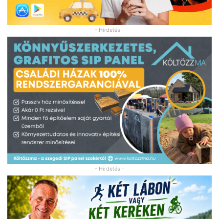
- Hirdetés -
- Hirdetés -