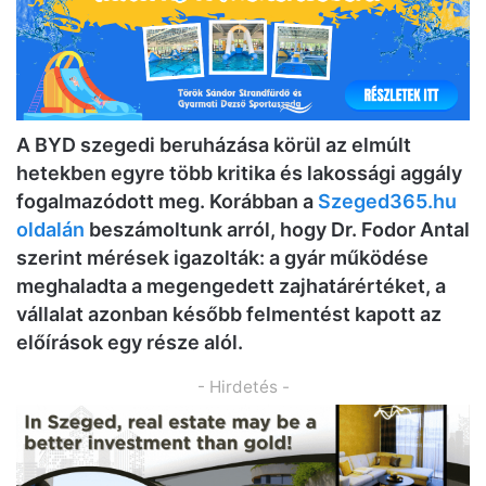
A BYD szegedi beruházása körül az elmúlt
hetekben egyre több kritika és lakossági aggály
fogalmazódott meg. Korábban a
Szeged365.hu
oldalán
beszámoltunk arról, hogy Dr. Fodor Antal
szerint mérések igazolták: a gyár működése
meghaladta a megengedett zajhatárértéket, a
vállalat azonban később felmentést kapott az
előírások egy része alól.
- Hirdetés -