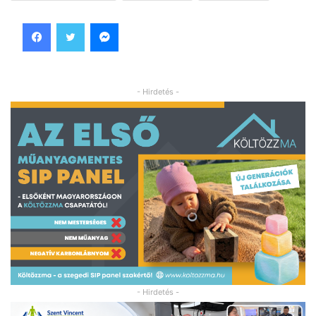
Facebook
Twitter
Messenger
- Hirdetés -
- Hirdetés -