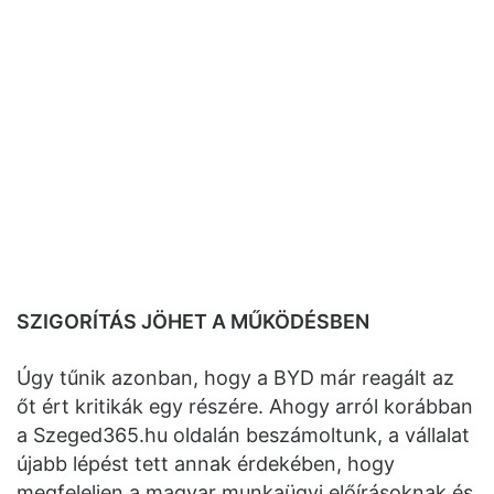
SZIGORÍTÁS JÖHET A MŰKÖDÉSBEN
Úgy tűnik azonban, hogy a BYD már reagált az
őt ért kritikák egy részére. Ahogy arról korábban
a Szeged365.hu oldalán beszámoltunk, a vállalat
újabb lépést tett annak érdekében, hogy
megfeleljen a magyar munkaügyi előírásoknak és