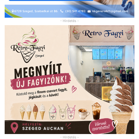
- Hirdetés -
- Hirdetés -