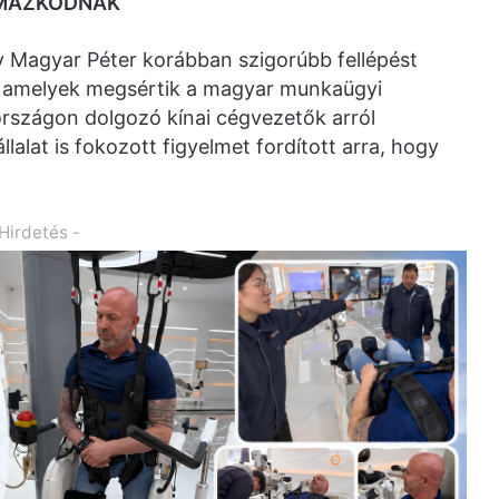
LMAZKODNAK
ogy Magyar Péter korábban szigorúbb fellépést
n, amelyek megsértik a magyar munkaügyi
országon dolgozó kínai cégvezetők arról
llalat is fokozott figyelmet fordított arra, hogy
 Hirdetés -