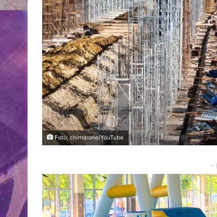
Fotó: chimdrone/YouTube
-