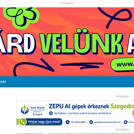
- Hirdetés -
unk!
- Hirdetés -
- Hirdetés -