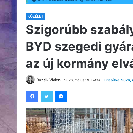
KÖZÉLET
Szigorúbb szabál
BYD szegedi gyár
az új kormány elv
Ruzsik Vivien
2026, május 19. 14:34
Frissítve: 2026,
Facebook
Twitter
Messenger