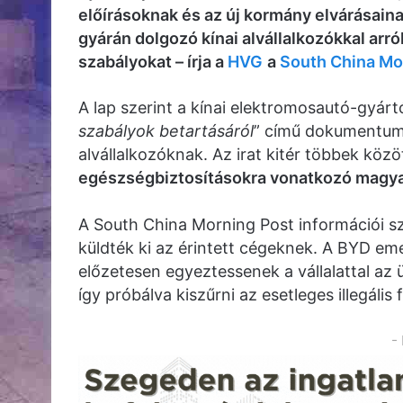
előírásoknak és az új kormány elvárásainak:
gyárán dolgozó kínai alvállalkozókkal arról
szabályokat – írja a
HVG
a
South China Mo
A lap szerint a kínai elektromosautó-gyárt
szabályok betartásáról
” című dokumentum
alvállalkozóknak. Az irat kitér többek köz
egészségbiztosításokra vonatkozó magyar
A South China Morning Post információi s
küldték ki az érintett cégeknek. A BYD emel
előzetesen egyeztessenek a vállalattal az
így próbálva kiszűrni az esetleges illegális 
-