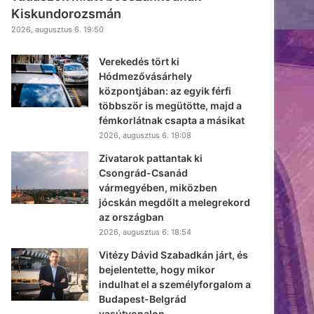
Kiskundorozsmán
2026, augusztus 6. 19:50
Verekedés tört ki
Hódmezővásárhely
központjában: az egyik férfi
többször is megütötte, majd a
fémkorlátnak csapta a másikat
2026, augusztus 6. 19:08
Zivatarok pattantak ki
Csongrád-Csanád
vármegyében, miközben
jócskán megdőlt a melegrekord
az országban
2026, augusztus 6. 18:54
Vitézy Dávid Szabadkán járt, és
bejelentette, hogy mikor
indulhat el a személyforgalom a
Budapest-Belgrád
vasútvonalon