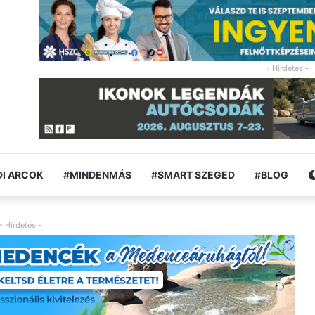
- Hirdetés -
I ARCOK
#MINDENMÁS
#SMART SZEGED
#BLOG
- Hirdetés -