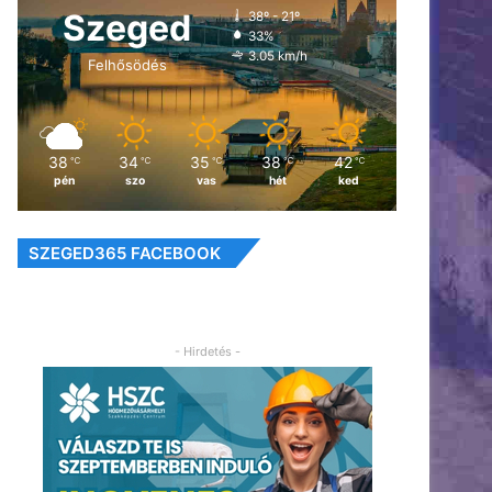
Szeged
38º - 21º
33%
3.05 km/h
Felhősödés
38
34
35
38
42
℃
℃
℃
℃
℃
pén
szo
vas
hét
ked
SZEGED365 FACEBOOK
- Hirdetés -