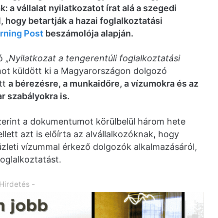
 a vállalat nyilatkozatot írat alá a szegedi
, hogy betartják a hazai foglalkoztatási
rning Post
beszámolója alapján.
ó „
Nyilatkozat a tengerentúli foglalkoztatási
ot küldött ki a Magyarországon dolgozó
ött
a bérezésre, a munkaidőre, a vízumokra és az
 szabályokra is.
zerint a dokumentumot körülbelül három hete
lett azt is előírta az alvállalkozóknak, hogy
 üzleti vízummal érkező dolgozók alkalmazásáról,
foglalkoztatást.
 Hirdetés -