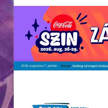
Ibolya
2026, augusztus 7., péntek
, boldog névnapot kíván