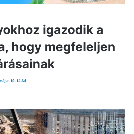
yokhoz igazodik a
a, hogy megfeleljen
árásainak
 május 19. 14:34