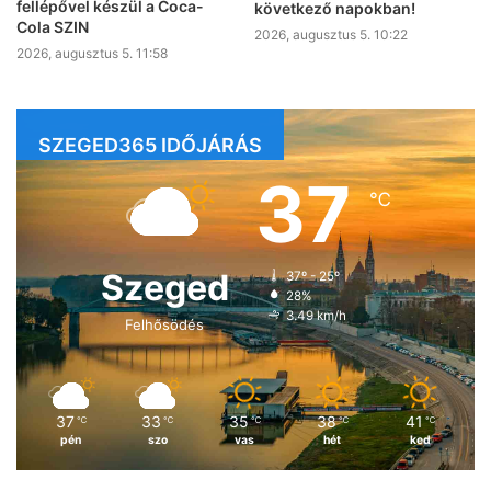
fellépővel készül a Coca-
következő napokban!
Cola SZIN
2026, augusztus 5. 10:22
2026, augusztus 5. 11:58
SZEGED365 IDŐJÁRÁS
37
℃
Szeged
37º - 25º
28%
3.49 km/h
Felhősödés
37
33
35
38
41
℃
℃
℃
℃
℃
pén
szo
vas
hét
ked