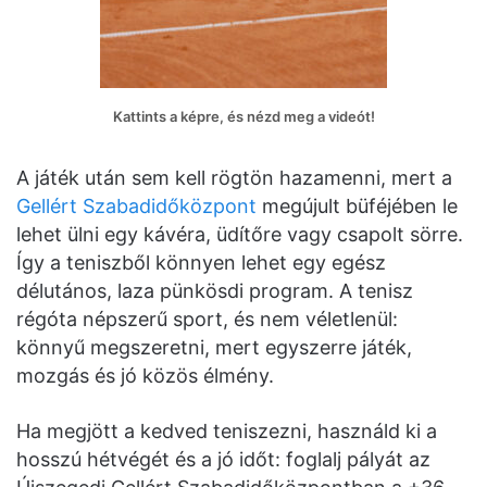
Kattints a képre, és nézd meg a videót!
A játék után sem kell rögtön hazamenni, mert a
Gellért Szabadidőközpont
megújult büféjében le
lehet ülni egy kávéra, üdítőre vagy csapolt sörre.
Így a teniszből könnyen lehet egy egész
délutános, laza pünkösdi program. A tenisz
régóta népszerű sport, és nem véletlenül:
könnyű megszeretni, mert egyszerre játék,
mozgás és jó közös élmény.
Ha megjött a kedved teniszezni, használd ki a
hosszú hétvégét és a jó időt: foglalj pályát az