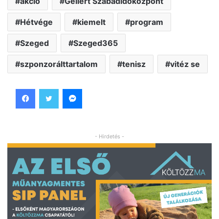
akció
Gellért Szabadidőközpont
Hétvége
kiemelt
program
Szeged
Szeged365
szponzorálttartalom
tenisz
vitéz se
Facebook
Twitter
Messenger
- Hirdetés -