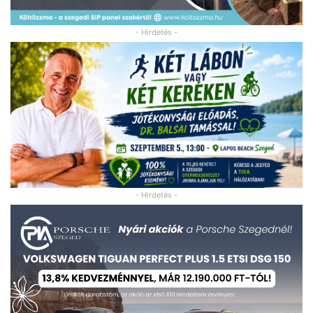
- Hirdetés -
- Hirdetés -