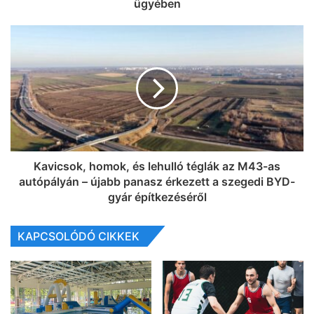
ügyében
Kavicsok, homok, és lehulló téglák az M43-as
autópályán – újabb panasz érkezett a szegedi BYD-
gyár építkezéséről
KAPCSOLÓDÓ CIKKEK