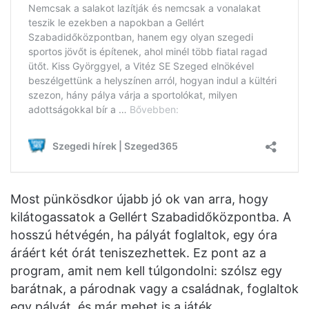
Most pünkösdkor újabb jó ok van arra, hogy
kilátogassatok a Gellért Szabadidőközpontba. A
hosszú hétvégén, ha pályát foglaltok, egy óra
áráért két órát teniszezhettek. Ez pont az a
program, amit nem kell túlgondolni: szólsz egy
barátnak, a párodnak vagy a családnak, foglaltok
egy pályát, és már mehet is a játék.