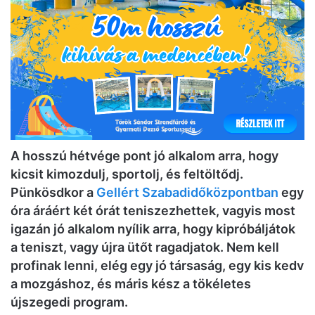
A hosszú hétvége pont jó alkalom arra, hogy
kicsit kimozdulj, sportolj, és feltöltődj.
Pünkösdkor a
Gellért Szabadidőközpontban
egy
óra áráért két órát teniszezhettek, vagyis most
igazán jó alkalom nyílik arra, hogy kipróbáljátok
a teniszt, vagy újra ütőt ragadjatok. Nem kell
profinak lenni, elég egy jó társaság, egy kis kedv
a mozgáshoz, és máris kész a tökéletes
újszegedi program.