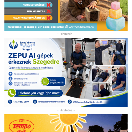
- Hirdetés -
- Hirdetés -