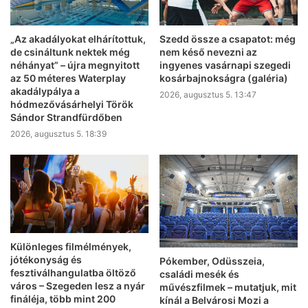
„Az akadályokat elhárítottuk,
Szedd össze a csapatot: még
de csináltunk nektek még
nem késő nevezni az
néhányat” – újra megnyitott
ingyenes vasárnapi szegedi
az 50 méteres Waterplay
kosárbajnokságra (galéria)
akadálypálya a
2026, augusztus 5. 13:47
hódmezővásárhelyi Török
Sándor Strandfürdőben
2026, augusztus 5. 18:39
Különleges filmélmények,
jótékonyság és
Pókember, Odüsszeia,
fesztiválhangulatba öltöző
családi mesék és
város – Szegeden lesz a nyár
művészfilmek – mutatjuk, mit
fináléja, több mint 200
kínál a Belvárosi Mozi a