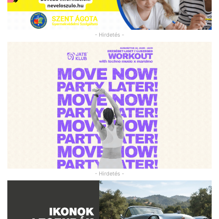
- Hirdetés -
- Hirdetés -