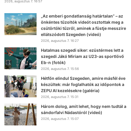
2026, augusztus 7. 16:57
„Az emberi gondatlanság határtalan” – az
önkéntes tűzoltók videót osztottak meg a
csütörtöki tűzről, aminek a füstje messzire
ellátszódott Szegeden (videó)
2026, augusztus 7. 16:27
Hatalmas szegedi siker: ezüstérmes lett a
szegedi Jákó Miriam az U23-as sportlövő
Eb-n (fotók)
2026, augusztus 7. 15:56
Hétfőn elindul Szegeden, amire másfél éve
készültek: már foglalhatók az időpontok a
ZEPU AI kezelésekre (galéria)
2026, augusztus 7. 15:31
Három dolog, amit lehet, hogy nem tudtál a
sándorfalvi Nádastóról (videó)
2026, augusztus 7. 15:07