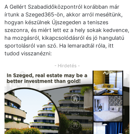
A Gellért Szabadidőközpontról korábban már
írtunk a Szeged365-ön, akkor arról meséltünk,
hogyan készülnek Újszegeden a teniszes
szezonra, és miért lett ez a hely sokak kedvence,
ha mozgásról, kikapcsolódásról és jó hangulatú
sportolásról van szó. Ha lemaradtál róla, itt
tudod visszanézni:
- Hirdetés -