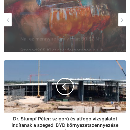
KIKAPCS
KIKAPCS
2026, augusztus 7. 11:09
2026, augusztus 7. 11:53
Ikonok és legendák: ilyet még nem látott
Szeged, különleges autócsodák
gurultak be az Árkádba
Szeged365 Kikapcs: fergeteges bulik,
borkóstoló, Wicked Week, oldtimerek az
Árkádban, kosárbajnokság és
egészségnap – mutatjuk a hétvége
legextrább programjait a Napfény
Városában!
Dr. Stumpf Péter: szigorú és átfogó vizsgálatot
indítanak a szegedi BYD környezetszennyezése