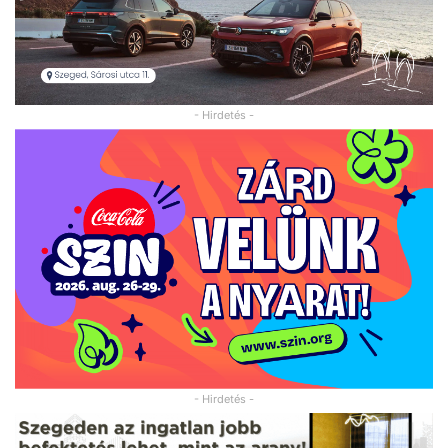
- Hirdetés -
- Hirdetés -