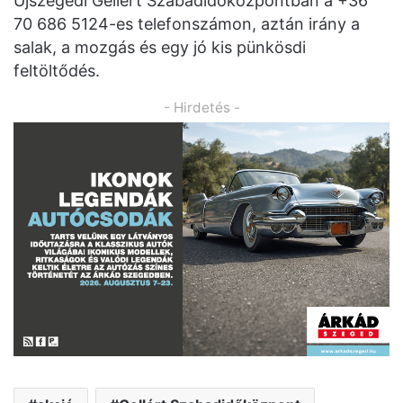
Újszegedi Gellért Szabadidőközpontban a +36
70 686 5124-es telefonszámon, aztán irány a
salak, a mozgás és egy jó kis pünkösdi
feltöltődés.
- Hirdetés -