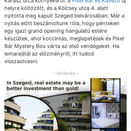
Kárász utca környékéről: a
Pixel Bár és Kávézó
új
helyre költözött, és a Kölcsey utca 4. alatt
nyitotta meg kapuit Szeged belvárosában. Már a
nyitás előtt beszámoltunk róla, hogy pénteken
egy igazi grand opening hangulatú estére
készültek, ahol koccintás, meglepetések és Pixel
Bár Mystery Box várta az első vendégeket. Ha
lemaradtál az előzményről, itt tudod
visszaolvasni:
- Hirdetés -