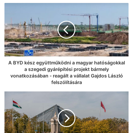
csomagtartóját menő Linartech-
cuccokkal: óriási őrület jön a
Szeged365-ön, készülj Szeged!
A BYD kész együttműködni a magyar hatóságokkal
a szegedi gyárépítési projekt bármely
vonatkozásában - reagált a vállalat Gajdos László
felszólítására