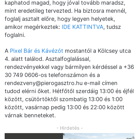
kaphatod magad, hogy jóval tovább maradsz,
mint eredetileg tervezted. Ha biztosra mennél,
foglalj asztalt előre, hogy legyen helyetek,
amikor megérkeztek:
IDE KATTINTVA
, tudsz
foglalni.
A
Pixel Bár és Kávézót
mostantól a Kölcsey utca
4. alatt találod. Asztalfoglalással,
rendezvényekkel vagy bármilyen kérdéssel a +36
30 749 0606-os telefonszámon és a
rendezveny@pierogasztro.hu
e-mail címen
tudod elérni őket. Hétfőtől szerdáig 13:00 és éjfél
között, csütörtöktől szombatig 13:00 és 1:00
között, vasárnap pedig 13:00 és 22:00 között
várnak benneteket.
- Hirdetés -