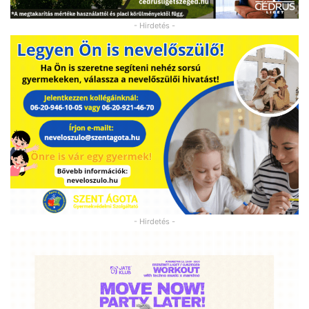
- Hirdetés -
- Hirdetés -