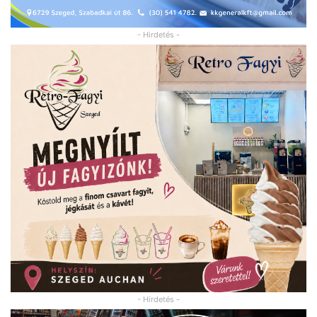
- Hirdetés -
- Hirdetés -