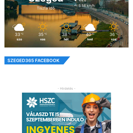
44%
5.58 km/h
Tiszta idő
33
35
38
40
36
℃
℃
℃
℃
℃
szo
vas
hét
ked
sze
SZEGED365 FACEBOOK
- Hirdetés -