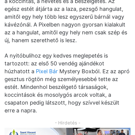
a koccintás, a nevetés és a beszélgetés. Az
egész estét átjárta az a laza, pezsgő hangulat,
amitől egy hely több lesz egyszerű bárnál vagy
kávézónál. A Pixelben nagyon gyorsan kialakult
az a hangulat, amitől egy hely nem csak szép és
új, hanem szerethető is lesz.
A nyitóbulihoz egy kedves meglepetés is
tartozott: az első 50 vendég ajándékot
húzhatott a
Pixel Bár
Mystery Boxból. Ez az apró
gesztus rögtön még személyesebbé tette az
estét. Mindenhol beszélgető társaságok,
koccintások és mosolygós arcok voltak, a
csapaton pedig látszott, hogy szívvel készült
erre a napra.
- Hirdetés -