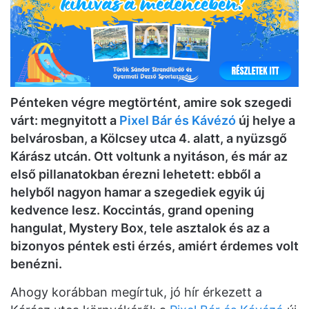
Pénteken végre megtörtént, amire sok szegedi
várt: megnyitott a
Pixel Bár és Kávézó
új helye a
belvárosban, a Kölcsey utca 4. alatt, a nyüzsgő
Kárász utcán. Ott voltunk a nyitáson, és már az
első pillanatokban érezni lehetett: ebből a
helyből nagyon hamar a szegediek egyik új
kedvence lesz. Koccintás, grand opening
hangulat, Mystery Box, tele asztalok és az a
bizonyos péntek esti érzés, amiért érdemes volt
benézni.
Ahogy korábban megírtuk, jó hír érkezett a