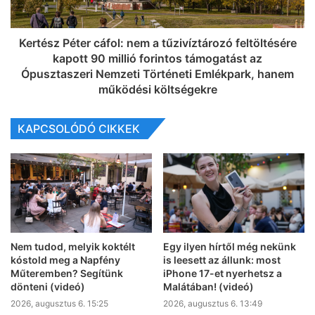
Kertész Péter cáfol: nem a tűzivíztározó feltöltésére
kapott 90 millió forintos támogatást az
Ópusztaszeri Nemzeti Történeti Emlékpark, hanem
működési költségekre
KAPCSOLÓDÓ CIKKEK
Nem tudod, melyik koktélt
Egy ilyen hírtől még nekünk
kóstold meg a Napfény
is leesett az állunk: most
Műteremben? Segítünk
iPhone 17-et nyerhetsz a
dönteni (videó)
Malátában! (videó)
2026, augusztus 6. 15:25
2026, augusztus 6. 13:49