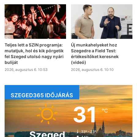
Teljes lett a SZIN programja:
Új munkahelyeket hoz
mutatjuk, hol és kik pörgetik
Szegedre a Field Test:
fel Szeged utolsó nagy nyári
értékesítőket keresnek
buliját
(videó)
2026, augusztus 6. 10:53
2026, augusztus 6. 10:10
SZEGED365 IDŐJÁRÁS
31
℃
Szeged
33º - 23º