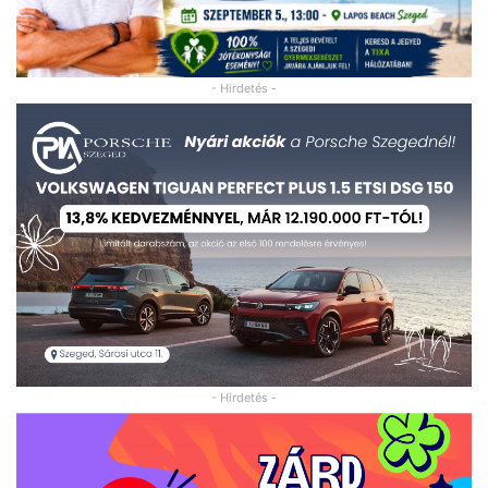
- Hirdetés -
- Hirdetés -