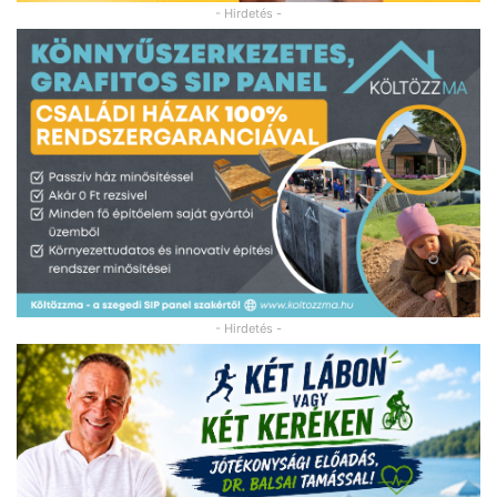
- Hirdetés -
- Hirdetés -