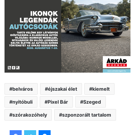
belváros
éjszakai élet
kiemelt
nyitóbuli
Pixel Bár
Szeged
szórakozóhely
szponzorált tartalom
Facebook
Twitter
Messenger