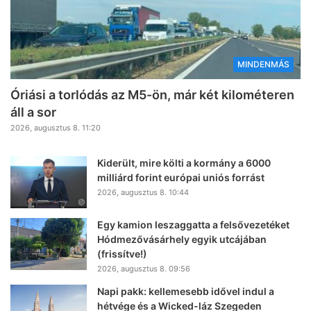
MINDENMÁS
Óriási a torlódás az M5-ön, már két kilométeren
áll a sor
2026, augusztus 8. 11:20
Kiderült, mire költi a kormány a 6000
milliárd forint európai uniós forrást
2026, augusztus 8. 10:44
Egy kamion leszaggatta a felsővezetéket
Hódmezővásárhely egyik utcájában
(frissítve!)
2026, augusztus 8. 09:56
Napi pakk: kellemesebb idővel indul a
hétvége és a Wicked-láz Szegeden