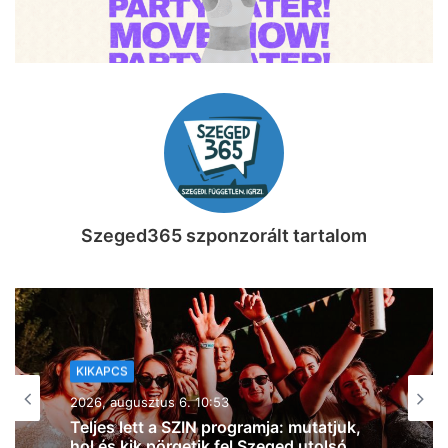
Szeged365 szponzorált tartalom
KIKAPCS
2026, augusztus 5. 18:57
Két nap, két világ: natúrborok és
specialty kávék várnak a hétvégén