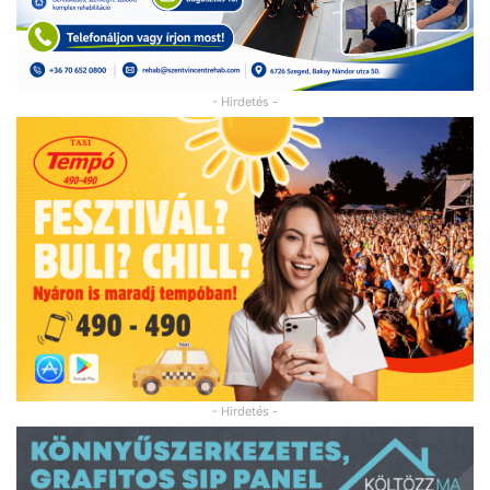
- Hirdetés -
- Hirdetés -