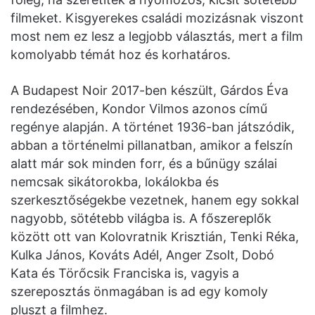
filmeket. Kisgyerekes családi mozizásnak viszont
most nem ez lesz a legjobb választás, mert a film
komolyabb témát hoz és korhatáros.
A Budapest Noir 2017-ben készült, Gárdos Éva
rendezésében, Kondor Vilmos azonos című
regénye alapján. A történet 1936-ban játszódik,
abban a történelmi pillanatban, amikor a felszín
alatt már sok minden forr, és a bűnügy szálai
nemcsak sikátorokba, lokálokba és
szerkesztőségekbe vezetnek, hanem egy sokkal
nagyobb, sötétebb világba is. A főszereplők
között ott van Kolovratnik Krisztián, Tenki Réka,
Kulka János, Kováts Adél, Anger Zsolt, Dobó
Kata és Törőcsik Franciska is, vagyis a
szereposztás önmagában is ad egy komoly
pluszt a filmhez.