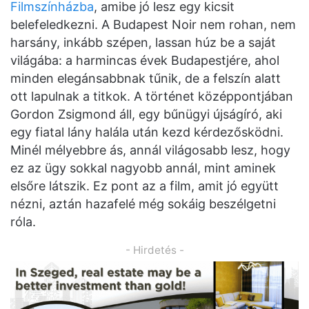
Filmszínházba
, amibe jó lesz egy kicsit
belefeledkezni. A Budapest Noir nem rohan, nem
harsány, inkább szépen, lassan húz be a saját
világába: a harmincas évek Budapestjére, ahol
minden elegánsabbnak tűnik, de a felszín alatt
ott lapulnak a titkok. A történet középpontjában
Gordon Zsigmond áll, egy bűnügyi újságíró, aki
egy fiatal lány halála után kezd kérdezősködni.
Minél mélyebbre ás, annál világosabb lesz, hogy
ez az ügy sokkal nagyobb annál, mint aminek
elsőre látszik. Ez pont az a film, amit jó együtt
nézni, aztán hazafelé még sokáig beszélgetni
róla.
- Hirdetés -