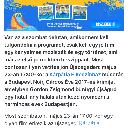
Van az a szombat délután, amikor nem kell
túlgondolni a programot, csak kell egy jó film,
egy kényelmes moziszék és egy történet, ami
már az első percekben beszippant. Most
pontosan ilyen vetítés jön Újszegeden: május
23-án 17:00-kor a
Kárpátia Filmszínház
műsorán
a Budapest Noir, Gárdos Éva 2017-es krimije,
amelyben Gordon Zsigmond bűnügyi újságíró
egy fiatal lány halála után kezd nyomozni a
harmincas évek Budapestjén.
Most szombaton, május 23-án 17:00-kor egy
olyan film érkezik az újszegedi
Kárpátia