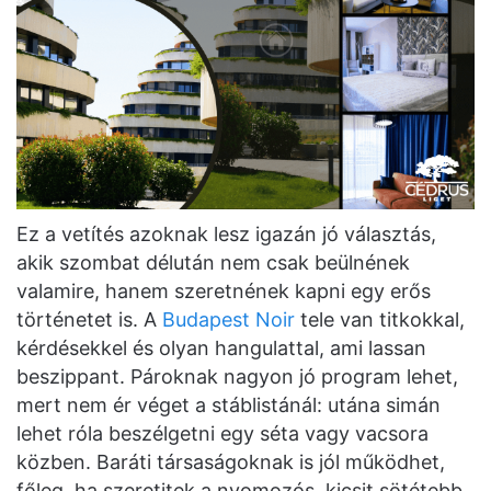
Ez a vetítés azoknak lesz igazán jó választás,
akik szombat délután nem csak beülnének
valamire, hanem szeretnének kapni egy erős
történetet is. A
Budapest Noir
tele van titkokkal,
kérdésekkel és olyan hangulattal, ami lassan
beszippant. Pároknak nagyon jó program lehet,
mert nem ér véget a stáblistánál: utána simán
lehet róla beszélgetni egy séta vagy vacsora
közben. Baráti társaságoknak is jól működhet,
főleg, ha szeretitek a nyomozós, kicsit sötétebb