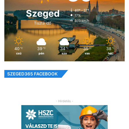
Szeged
40º - 27º
17%
3.13 km/h
Tiszta idő
40
39
34
35
38
℃
℃
℃
℃
℃
csü
pén
szo
vas
hét
SZEGED365 FACEBOOK
- Hirdetés -