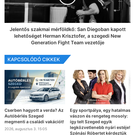
Jelentős szakmai mérföldkő: San Diegoban kapott
lehetőséget Herman Krisztofer, a szegedi New
Generation Fight Team vezetője
KAPCSOLÓDÓ CIKKEK
Cserben hagyott a verda? Az
Egy sportpálya, egy hatalmas
Autóbérlés Szeged
vászon és rengeteg mosoly:
megmenti a családi vakációt!
így telt Szeged egyik
legközvetlenebb nyári estéje!
2026, augusztus 3. 15:05
Szénási Róbertet kérdeztük