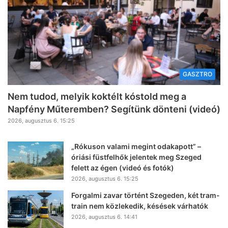
GASZTRO
Nem tudod, melyik koktélt kóstold meg a
Napfény Műteremben? Segítünk dönteni (videó)
2026, augusztus 6. 15:25
„Rókuson valami megint odakapott” –
óriási füstfelhők jelentek meg Szeged
felett az égen (videó és fotók)
2026, augusztus 6. 15:25
Forgalmi zavar történt Szegeden, két tram-
train nem közlekedik, késések várhatók
2026, augusztus 6. 14:41