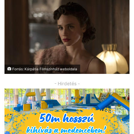
Forrás: Kárpátia Filmszínház weboldala
- Hirdetés -