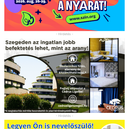
- Hirdetés -
- Hirdetés -