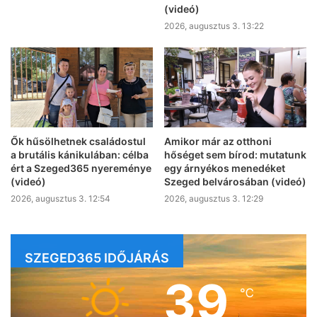
(videó)
2026, augusztus 3. 13:22
Ők hűsölhetnek családostul
Amikor már az otthoni
a brutális kánikulában: célba
hőséget sem bírod: mutatunk
ért a Szeged365 nyereménye
egy árnyékos menedéket
(videó)
Szeged belvárosában (videó)
2026, augusztus 3. 12:54
2026, augusztus 3. 12:29
SZEGED365 IDŐJÁRÁS
39
℃