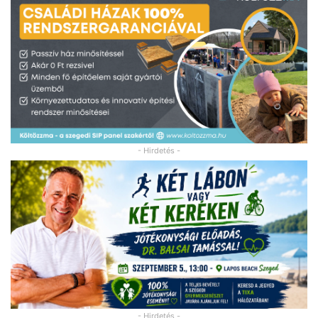
- Hirdetés -
- Hirdetés -