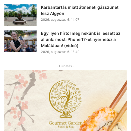
Karbantartás miatt átmeneti gázszünet
lesz Algyőn
2026, augusztus 6. 14:07
Egy ilyen hírtől még nekünk is leesett az
állunk: most iPhone 17-et nyerhetsz a
Malátában! (videó)
2026, augusztus 6. 13:49
- Hirdetés -