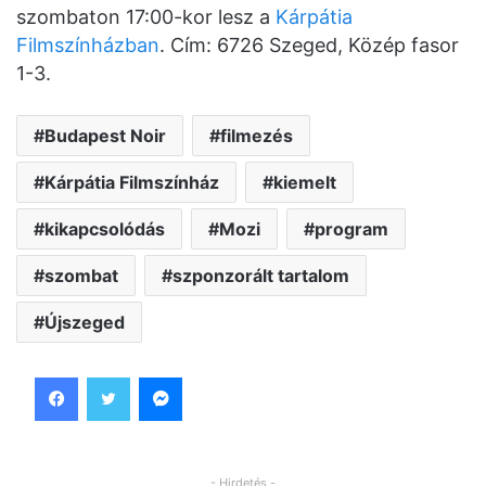
szombaton 17:00-kor lesz a
Kárpátia
Filmszínházban
. Cím: 6726 Szeged, Közép fasor
1-3.
Budapest Noir
filmezés
Kárpátia Filmszínház
kiemelt
kikapcsolódás
Mozi
program
szombat
szponzorált tartalom
Újszeged
Facebook
Twitter
Messenger
- Hirdetés -