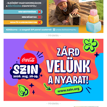
- Hirdetés -
- Hirdetés -