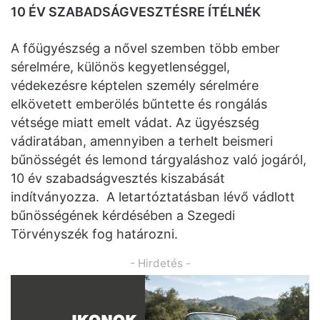
10 ÉV SZABADSÁGVESZTÉSRE ÍTÉLNÉK
A főügyészség a nővel szemben több ember
sérelmére, különös kegyetlenséggel,
védekezésre képtelen személy sérelmére
elkövetett emberölés bűntette és rongálás
vétsége miatt emelt vádat. Az ügyészség
vádiratában, amennyiben a terhelt beismeri
bűnösségét és lemond tárgyaláshoz való jogáról,
10 év szabadságvesztés kiszabását
indítványozza. A letartóztatásban lévő vádlott
bűnösségének kérdésében a Szegedi
Törvényszék fog határozni.
- Hirdetés -