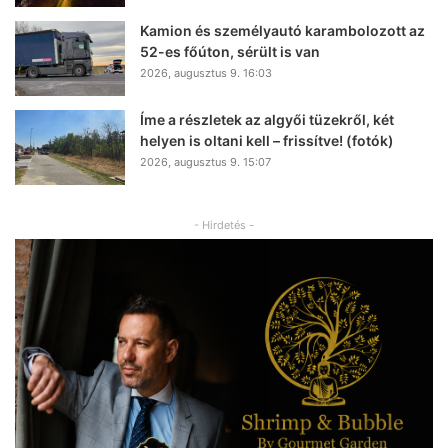
Kamion és személyautó karambolozott az
52-es főúton, sérült is van
2026, augusztus 9. 16:03
Íme a részletek az algyői tüzekről, két
helyen is oltani kell – frissítve! (fotók)
2026, augusztus 9. 15:07
- Hirdetés -