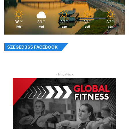
36
39
33
33
33
℃
℃
℃
℃
℃
hét
ked
sze
csü
pén
SZEGED365 FACEBOOK
- Hirdetés -