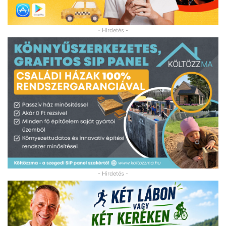
- Hirdetés -
- Hirdetés -