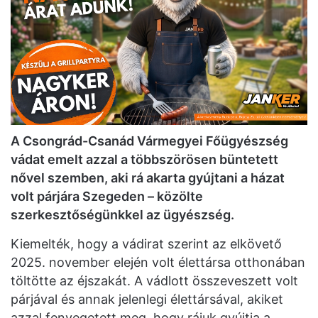
A Csongrád-Csanád Vármegyei Főügyészség
vádat emelt azzal a többszörösen büntetett
nővel szemben, aki rá akarta gyújtani a házat
volt párjára Szegeden – közölte
szerkesztőségünkkel az ügyészség.
Kiemelték, hogy a vádirat szerint az elkövető
2025. november elején volt élettársa otthonában
töltötte az éjszakát. A vádlott összeveszett volt
párjával és annak jelenlegi élettársával, akiket
azzal fenyegetett meg, hogy rájuk gyújtja a