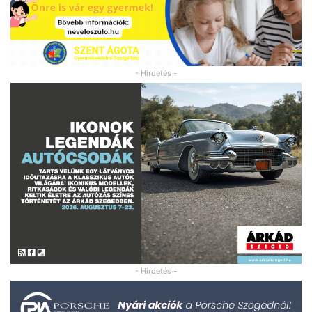
- Hirdetés -
- Hirdetés -