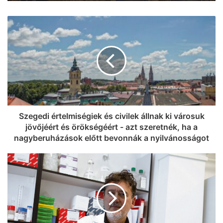
a városban!
Kamion és személyautó karambolozott
az 52-es főúton, sérült is van
Szegedi értelmiségiek és civilek állnak ki városuk
jövőjéért és örökségéért - azt szeretnék, ha a
nagyberuházások előtt bevonnák a nyilvánosságot