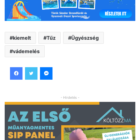
kiemelt
Tűz
Ügyészség
vádemelés
Facebook
Twitter
Messenger
- Hirdetés -