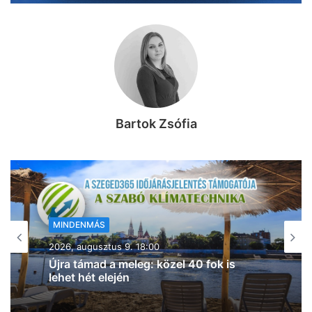
Bartok Zsófia
MINDENMÁS
MINDENMÁS
2026, augusztus 9. 16:50
2026, augusztus 9. 16:03
Vigyázat, Szeged: “tapi fantom” támad