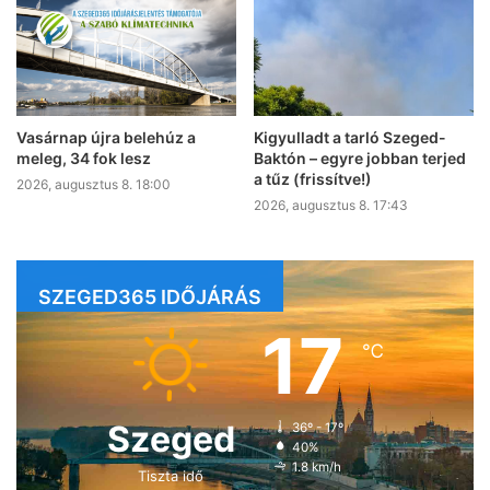
Vasárnap újra belehúz a
Kigyulladt a tarló Szeged-
meleg, 34 fok lesz
Baktón – egyre jobban terjed
a tűz (frissítve!)
2026, augusztus 8. 18:00
2026, augusztus 8. 17:43
SZEGED365 IDŐJÁRÁS
17
℃
Szeged
36º - 17º
40%
1.8 km/h
Tiszta idő