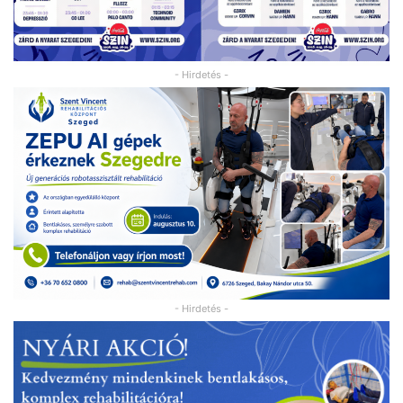
- Hirdetés -
- Hirdetés -