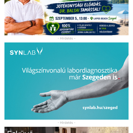
- Hirdetés -
- Hirdetés -