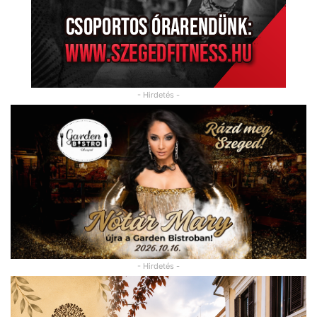
- Hirdetés -
- Hirdetés -