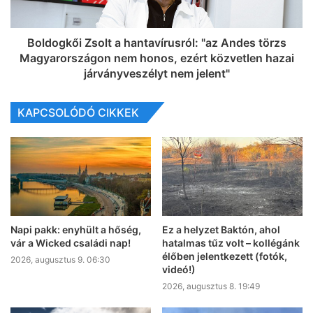
Boldogkői Zsolt a hantavírusról: "az Andes törzs
Magyarországon nem honos, ezért közvetlen hazai
járványveszélyt nem jelent"
KAPCSOLÓDÓ CIKKEK
Napi pakk: enyhült a hőség,
Ez a helyzet Baktón, ahol
vár a Wicked családi nap!
hatalmas tűz volt – kollégánk
élőben jelentkezett (fotók,
2026, augusztus 9. 06:30
videó!)
2026, augusztus 8. 19:49