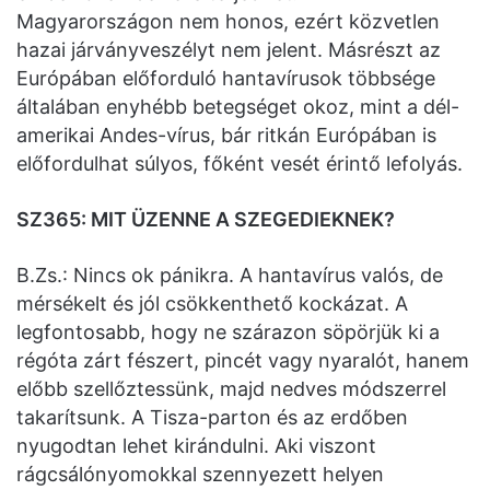
Magyarországon nem honos, ezért közvetlen
hazai járványveszélyt nem jelent. Másrészt az
Európában előforduló hantavírusok többsége
általában enyhébb betegséget okoz, mint a dél-
amerikai Andes-vírus, bár ritkán Európában is
előfordulhat súlyos, főként vesét érintő lefolyás.
SZ365: MIT ÜZENNE A SZEGEDIEKNEK?
B.Zs.: Nincs ok pánikra. A hantavírus valós, de
mérsékelt és jól csökkenthető kockázat. A
legfontosabb, hogy ne szárazon söpörjük ki a
régóta zárt fészert, pincét vagy nyaralót, hanem
előbb szellőztessünk, majd nedves módszerrel
takarítsunk. A Tisza-parton és az erdőben
nyugodtan lehet kirándulni. Aki viszont
rágcsálónyomokkal szennyezett helyen