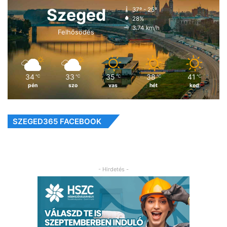
Szeged
37º - 25º
28%
3.74 km/h
Felhősödés
34
33
35
38
41
℃
℃
℃
℃
℃
pén
szo
vas
hét
ked
SZEGED365 FACEBOOK
- Hirdetés -