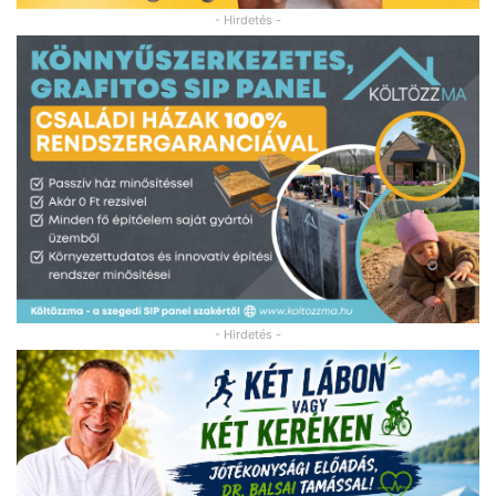
- Hirdetés -
- Hirdetés -