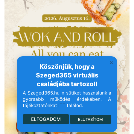
Köszönjük, hogy a
Szeged365 virtuális
családjába tartozol!
A Szeged365.hu-n sütiket használunk a
gyorsabb működés érdekében. A
tájékoztatónkat
ITT
találod.
ELFOGADOM
ELUTASÍTOM