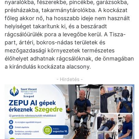
nyaralókba, fészerekbe, pincékbe, garázsokba,
présházakba, takarmánytárolókba. A kockázat
főleg akkor nő, ha hosszabb ideje nem használt
helyiséget takarítunk ki, és a beszáradt
rágcsálóürülék pora a levegőbe kerül. A Tisza-
part, ártéri, bokros-nádas területek és
mezőgazdasági környezetek természetes
élőhelyet adhatnak rágcsálóknak, de önmagában
a kirándulás kockázata alacsony.
- Hirdetés -