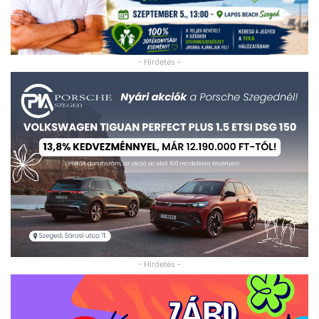
- Hirdetés -
- Hirdetés -