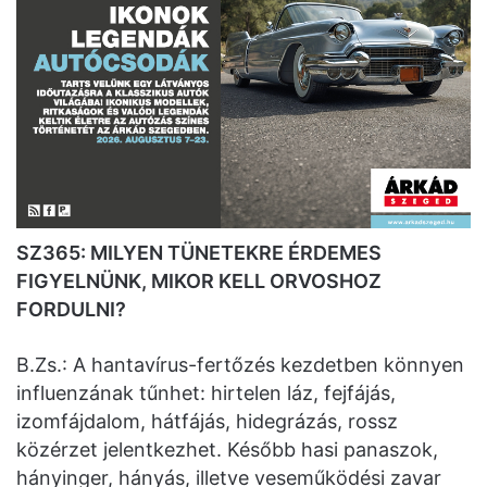
SZ365: MILYEN TÜNETEKRE ÉRDEMES
FIGYELNÜNK, MIKOR KELL ORVOSHOZ
FORDULNI?
B.Zs.: A hantavírus-fertőzés kezdetben könnyen
influenzának tűnhet: hirtelen láz, fejfájás,
izomfájdalom, hátfájás, hidegrázás, rossz
közérzet jelentkezhet. Később hasi panaszok,
hányinger, hányás, illetve veseműködési zavar