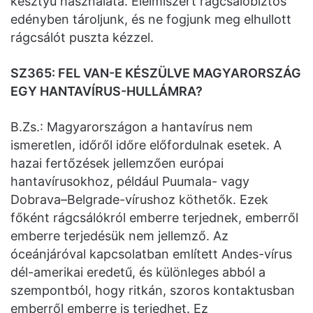
kesztyű használata. Élelmiszert rágcsálóbiztos
edényben tároljunk, és ne fogjunk meg elhullott
rágcsálót puszta kézzel.
SZ365: FEL VAN-E KÉSZÜLVE MAGYARORSZÁG
EGY HANTAVÍRUS-HULLÁMRA?
B.Zs.: Magyarországon a hantavírus nem
ismeretlen, időről időre előfordulnak esetek. A
hazai fertőzések jellemzően európai
hantavírusokhoz, például Puumala- vagy
Dobrava–Belgrade-vírushoz köthetők. Ezek
főként rágcsálókról emberre terjednek, emberről
emberre terjedésük nem jellemző. Az
óceánjáróval kapcsolatban említett Andes-vírus
dél-amerikai eredetű, és különleges abból a
szempontból, hogy ritkán, szoros kontaktusban
emberről emberre is terjedhet. Ez