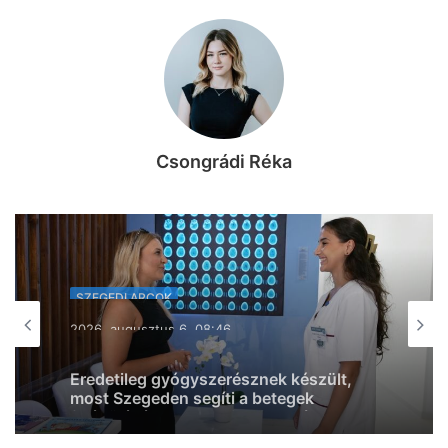
Csongrádi Réka
SZEGEDI ARCOK
2026, augusztus 5. 14:25
Welcome home! Vége a nagy kalandnak,
visszaérkezett Magyarországra a
szatymazi Babettás világjáró, Farkas
Gábor