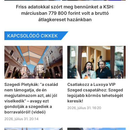
Friss adatokkal szórt meg bennünket a KSH:
márciusban 779 800 forint volt a bruttó
átlagkereset hazánkban
KAPCSOLÓDÓ CIKKEK
Szegedi Pletykák: “a család
Csatlakozz a Luxoya VIP
nem támogatja, de én
Szeged csapatához: Szeged
megjutalmazom azt, aki jól
legújabb körmös tehetségét
viselkedik” – avagy ezt
keresik!
gondolják a szegediek a
2026, július 31. 16:20
borravalóról! (videó)
2026, július 31. 20:14