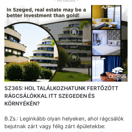
- Hirdetés -
SZ365: HOL TALÁLKOZHATUNK FERTŐZÖTT
RÁGCSÁLÓKKAL ITT SZEGEDEN ÉS
KÖRNYÉKÉN?
B.Zs.: Leginkább olyan helyeken, ahol rágcsálók
bejutnak zárt vagy félig zárt épületekbe: