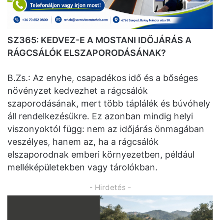
SZ365: KEDVEZ-E A MOSTANI IDŐJÁRÁS A
RÁGCSÁLÓK ELSZAPORODÁSÁNAK?
B.Zs.: Az enyhe, csapadékos idő és a bőséges
növényzet kedvezhet a rágcsálók
szaporodásának, mert több táplálék és búvóhely
áll rendelkezésükre. Ez azonban mindig helyi
viszonyoktól függ: nem az időjárás önmagában
veszélyes, hanem az, ha a rágcsálók
elszaporodnak emberi környezetben, például
melléképületekben vagy tárolókban.
- Hirdetés -