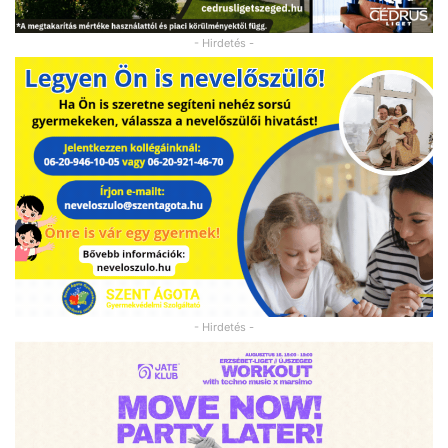
- Hirdetés -
- Hirdetés -