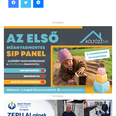
- Hirdetés -
- Hirdetés -