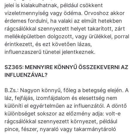
jelei is kialakulhatnak, például csökkent
vizeletmennyiség vagy ödéma. Orvoshoz akkor
érdemes fordulni, ha valaki az elmúlt hetekben
rágcsálókkal szennyezett helyet takarított, zárt
melléképületben dolgozott, vagy ürülékkel, porral
érintkezett, és ezt követően lázas,
influenzaszerű tünetei jelentkeznek.
SZ365: MENNYIRE KÖNNYŰ ÖSSZEKEVERNI AZ
INFLUENZÁVAL?
B.Zs.: Nagyon könnyű, főleg a betegség elején. A
láz, fejfájás, izomfájdalom és elesettség nem
különíti el egyértelműen az influenzától. A döntő
különbséget sokszor az előzmény adja: volt-e
rágcsálókkal szennyezett környezet, például
pince, fészer, nyaraló vagy takarmánytároló