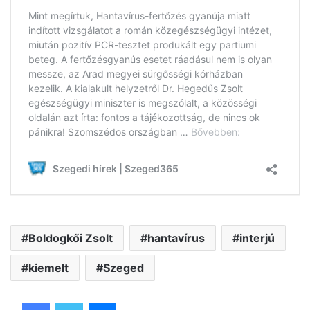
Boldogkői Zsolt
hantavírus
interjú
kiemelt
Szeged
Facebook
Twitter
Messenger