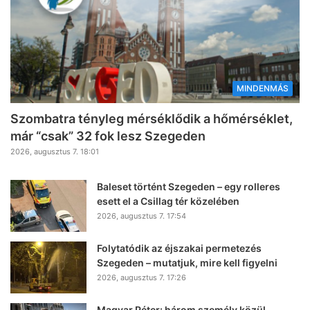
MINDENMÁS
Szombatra tényleg mérséklődik a hőmérséklet,
már “csak” 32 fok lesz Szegeden
2026, augusztus 7. 18:01
Baleset történt Szegeden – egy rolleres
esett el a Csillag tér közelében
2026, augusztus 7. 17:54
Folytatódik az éjszakai permetezés
Szegeden – mutatjuk, mire kell figyelni
2026, augusztus 7. 17:26
Magyar Péter: három személy közül