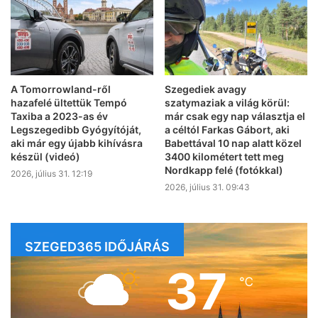
A Tomorrowland-ről
Szegediek avagy
hazafelé ültettük Tempó
szatymaziak a világ körül:
Taxiba a 2023-as év
már csak egy nap választja el
Legszegedibb Gyógyítóját,
a céltól Farkas Gábort, aki
aki már egy újabb kihívásra
Babettával 10 nap alatt közel
készül (videó)
3400 kilométert tett meg
Nordkapp felé (fotókkal)
2026, július 31. 12:19
2026, július 31. 09:43
SZEGED365 IDŐJÁRÁS
37
℃