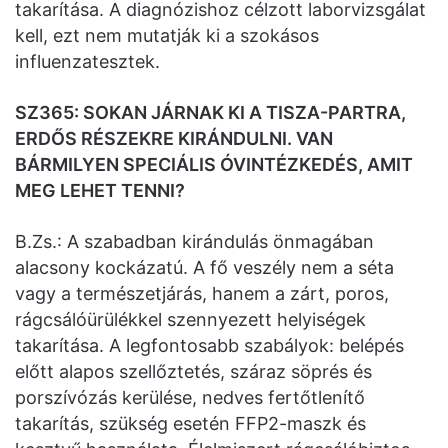
takarítása. A diagnózishoz célzott laborvizsgálat
kell, ezt nem mutatják ki a szokásos
influenzatesztek.
SZ365: SOKAN JÁRNAK KI A TISZA-PARTRA,
ERDŐS RÉSZEKRE KIRÁNDULNI. VAN
BÁRMILYEN SPECIÁLIS ÓVINTÉZKEDÉS, AMIT
MEG LEHET TENNI?
B.Zs.: A szabadban kirándulás önmagában
alacsony kockázatú. A fő veszély nem a séta
vagy a természetjárás, hanem a zárt, poros,
rágcsálóürülékkel szennyezett helyiségek
takarítása. A legfontosabb szabályok: belépés
előtt alapos szellőztetés, száraz söprés és
porszívózás kerülése, nedves fertőtlenítő
takarítás, szükség esetén FFP2-maszk és