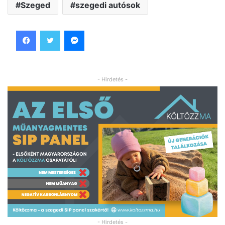
Szeged
szegedi autósok
Facebook
Twitter
Messenger
- Hirdetés -
- Hirdetés -