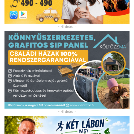
- Hirdetés -
- Hirdetés -