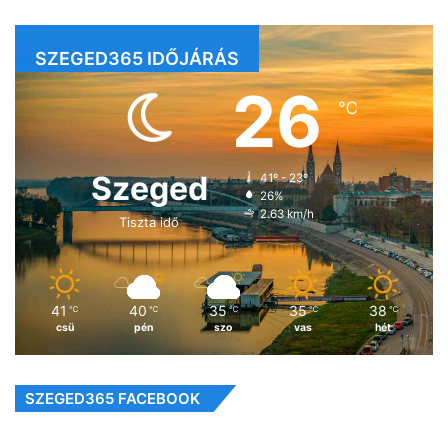
SZEGED365 IDŐJÁRÁS
26
℃
Szeged
41º - 23º
26%
2.63 km/h
Tiszta idő
41
40
35
35
38
℃
℃
℃
℃
℃
csü
pén
szo
vas
hét
SZEGED365 FACEBOOK