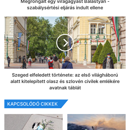
Megrongált egy virágágyást Balástyán -
szabálysértési eljárás indult ellene
Szeged elfeledett története: az első világháború
alatt kitelepített olasz és szlovén civilek emlékére
avatnak táblát
KAPCSOLÓDÓ CIKKEK