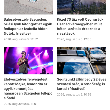
Balesetveszély Szegeden:
Közel 70 tűz volt Csongrád-
óriási lyuk tátongott az egyik
Csanád vármegyében múlt
fedlapon az Izabella hídon
héten, azóta is érkeznek a
(fotók, frissítve)
riasztások
2026, augusztus 5. 12:52
2026, augusztus 5. 12:35
Életveszélyes fenyegetést
Segítsünk! Eltűnt egy 22 éves
kapott Majka, lemondta az
szentesi srác, a rendőrség is
egyik koncertjét a
keresi (frissítve!)
hamarosan Szegeden fellépő
2026, augusztus 5. 10:59
előadó
2026, augusztus 5. 11:01