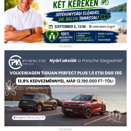
- Hirdetés -
- Hirdetés -