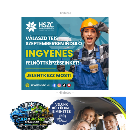
- Hirdetés -
- Hirdetés -