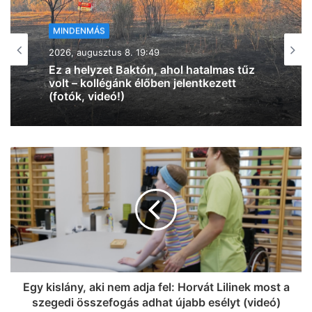
MINDENMÁS
2026, augusztus 8. 18:00
Vasárnap újra belehúz a meleg, 34 fok
lesz
Egy kislány, aki nem adja fel: Horvát Lilinek most a
szegedi összefogás adhat újabb esélyt (videó)