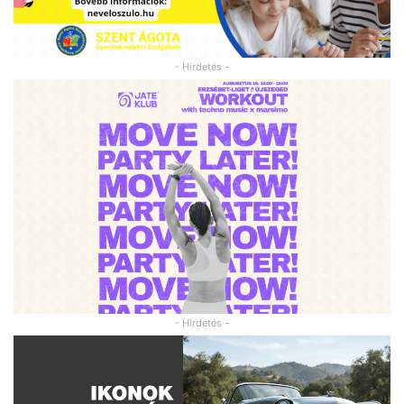
- Hirdetés -
- Hirdetés -