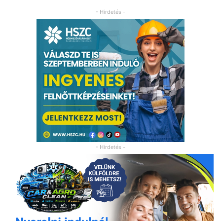
- Hirdetés -
- Hirdetés -