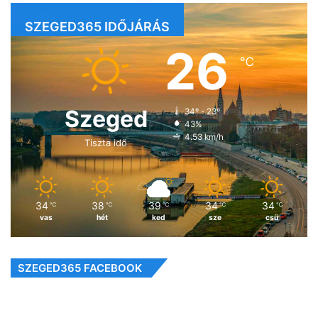
SZEGED365 IDŐJÁRÁS
26
℃
Szeged
34º - 23º
43%
4.53 km/h
Tiszta idő
34
38
39
34
34
℃
℃
℃
℃
℃
vas
hét
ked
sze
csü
SZEGED365 FACEBOOK