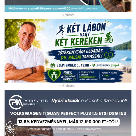
- Hirdetés -
- Hirdetés -