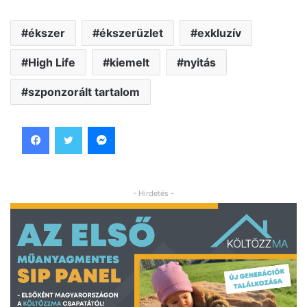
ékszer
ékszerüzlet
exkluzív
High Life
kiemelt
nyitás
szponzorált tartalom
Facebook
Twitter
Messenger
- Hirdetés -