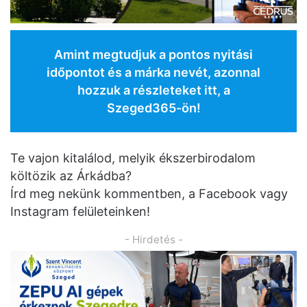
Amint megtudjuk a pontos nyitási
időpontot és a márka nevét, azonnal
hozzuk a részleteket itt, a
Szeged365-ön!
Te vajon kitalálod, melyik ékszerbirodalom
költözik az Árkádba?
Írd meg nekünk kommentben, a Facebook vagy
Instagram felületeinken!
- Hirdetés -