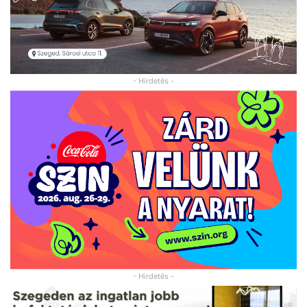
- Hirdetés -
- Hirdetés -