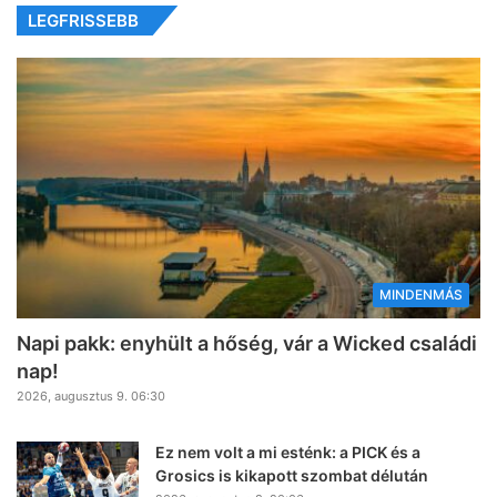
LEGFRISSEBB
MINDENMÁS
Napi pakk: enyhült a hőség, vár a Wicked családi
nap!
2026, augusztus 9. 06:30
Ez nem volt a mi esténk: a PICK és a
Grosics is kikapott szombat délután