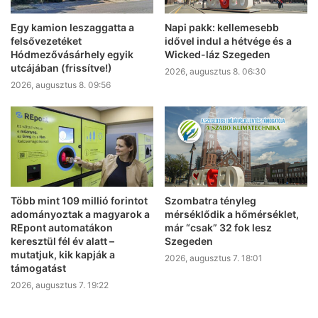
Egy kamion leszaggatta a
Napi pakk: kellemesebb
felsővezetéket
idővel indul a hétvége és a
Hódmezővásárhely egyik
Wicked-láz Szegeden
utcájában (frissítve!)
2026, augusztus 8. 06:30
2026, augusztus 8. 09:56
Több mint 109 millió forintot
Szombatra tényleg
adományoztak a magyarok a
mérséklődik a hőmérséklet,
REpont automatákon
már “csak” 32 fok lesz
keresztül fél év alatt –
Szegeden
mutatjuk, kik kapják a
2026, augusztus 7. 18:01
támogatást
2026, augusztus 7. 19:22