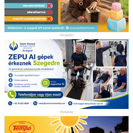
- Hirdetés -
- Hirdetés -