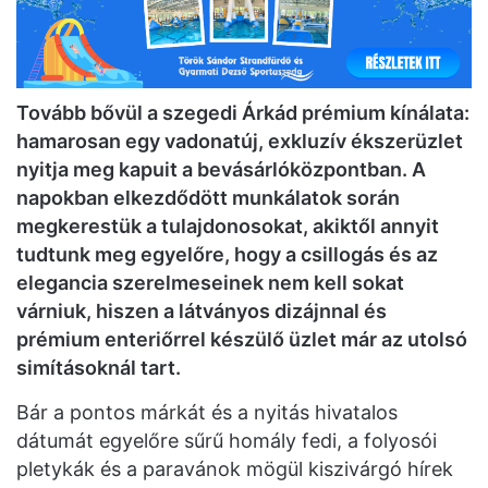
Tovább bővül a szegedi Árkád prémium kínálata:
hamarosan egy vadonatúj, exkluzív ékszerüzlet
nyitja meg kapuit a bevásárlóközpontban. A
napokban elkezdődött munkálatok során
megkerestük a tulajdonosokat, akiktől annyit
tudtunk meg egyelőre, hogy a csillogás és az
elegancia szerelmeseinek nem kell sokat
várniuk, hiszen a látványos dizájnnal és
prémium enteriőrrel készülő üzlet már az utolsó
simításoknál tart.
Bár a pontos márkát és a nyitás hivatalos
dátumát egyelőre sűrű homály fedi, a folyosói
pletykák és a paravánok mögül kiszivárgó hírek