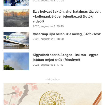
2026, augusztus 8. 20:06
Ez a helyzet Baktón, ahol hatalmas tűz volt
– kollégánk élőben jelentkezett (fotók,
videó!)
2026, augusztus 8. 19:49
Vasárnap újra belehúz a meleg, 34 fok lesz
2026, augusztus 8. 18:00
Kigyulladt a tarló Szeged- Baktón – egyre
jobban terjed a tűz (frissítve!)
2026, augusztus 8. 17:43
- Hirdetés -