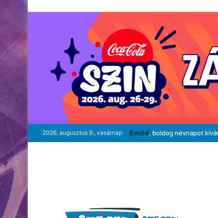
Emőd
2026, augusztus 9., vasárnap
, boldog névnapot kívá