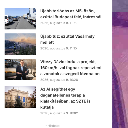
Újabb torlódás az M5-ösön,
ezúttal Budapest felé, Inárcsnál
2026, augusztus 9. 11:59
Újabb tűz: ezúttal Vásárhely
mellett
2026, augusztus 9. 11:15
Vitézy Dávid: Indul a projekt,
160km/h-val fognak repeszteni
a vonatok a szegedi fővonalon
2026, augusztus 9. 10:28
Az AI segíthet egy
daganatellenes terápia
kialakításában, az SZTE is
kutatja
2026, augusztus 9. 10:02
- Hirdetés -