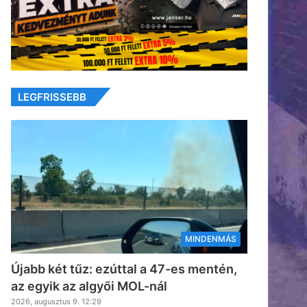
LEGFRISSEBB
MINDENMÁS
Újabb két tűz: ezúttal a 47-es mentén,
az egyik az algyői MOL-nál
2026, augusztus 9. 12:29