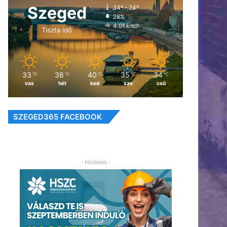
Szeged
34º - 24º
28%
4.01 km/h
Tiszta idő
33
38
40
35
34
℃
℃
℃
℃
℃
vas
hét
ked
sze
csü
SZEGED365 FACEBOOK
- Hirdetés -