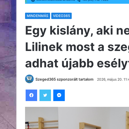
MINDENMÁS
VIDEO365
Egy kislány, aki n
Lilinek most a sz
adhat újabb esély
Szeged365 szponzorált tartalom
2026, május 20. 11
Facebook
Twitter
Messenger