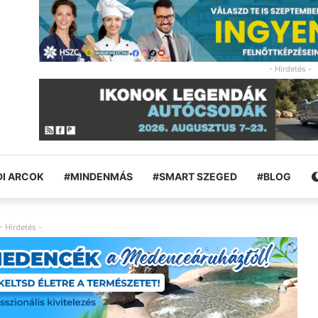
- Hirdetés -
I ARCOK
#MINDENMÁS
#SMART SZEGED
#BLOG
- Hirdetés -