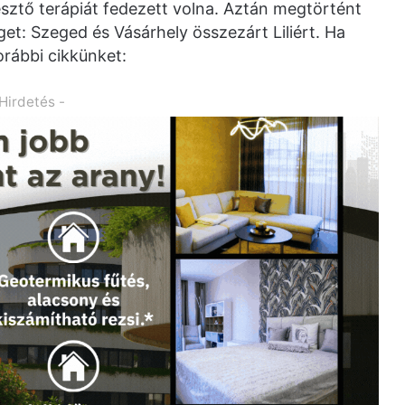
esztő terápiát fedezett volna. Aztán megtörtént
get: Szeged és Vásárhely összezárt Liliért. Ha
korábbi cikkünket:
 Hirdetés -