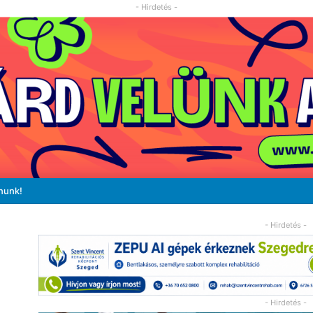
- Hirdetés -
nunk!
- Hirdetés -
- Hirdetés -