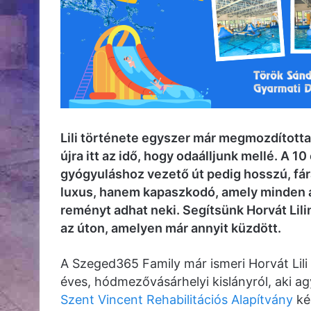
Lili története egyszer már megmozdított
újra itt az idő, hogy odaálljunk mellé. A 1
gyógyuláshoz vezető út pedig hosszú, fár
luxus, hanem kapaszkodó, amely minden a
reményt adhat neki. Segítsünk Horvát Lili
az úton, amelyen már annyit küzdött.
A Szeged365 Family már ismeri Horvát Lili
éves, hódmezővásárhelyi kislányról, aki ag
Szent Vincent Rehabilitációs Alapítvány
kér