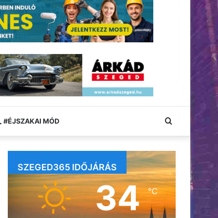
Keresés:
#ÉJSZAKAI MÓD
SZEGED365 IDŐJÁRÁS
34
℃