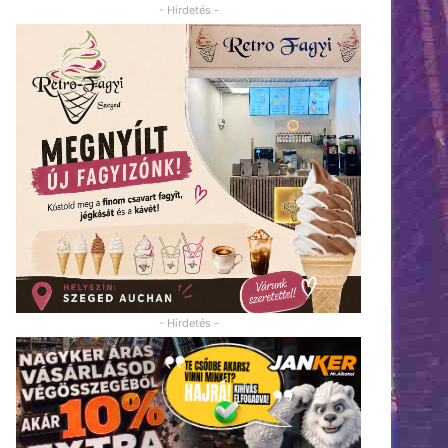
- Hirdetés -
- Hirdetés -