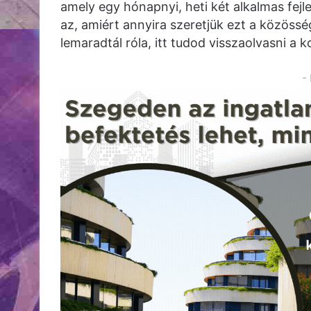
amely egy hónapnyi, heti két alkalmas fejl
az, amiért annyira szeretjük ezt a közössé
lemaradtál róla, itt tudod visszaolvasni a 
-