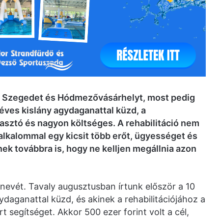
a Szegedet és Hódmezővásárhelyt, most pedig
0 éves kislány agydaganattal küzd, a
asztó és nagyon költséges. A rehabilitáció nem
lkalommal egy kicsit több erőt, ügyességet és
nek továbbra is, hogy ne kelljen megállnia azon
 nevét. Tavaly augusztusban írtunk először a 10
ydaganattal küzd, és akinek a rehabilitációjához a
t segítséget. Akkor 500 ezer forint volt a cél,